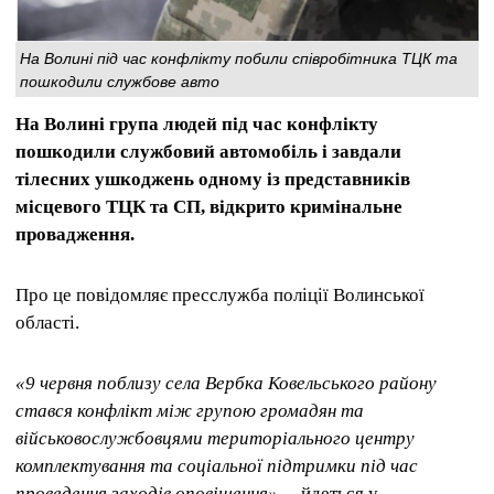
На Волині під час конфлікту побили співробітника ТЦК та
пошкодили службове авто
На Волині група людей під час конфлікту
пошкодили службовий автомобіль і завдали
тілесних ушкоджень одному із представників
місцевого ТЦК та СП, відкрито кримінальне
провадження.
Про це повідомляє пресслужба поліції Волинської
області.
«9 червня поблизу села Вербка Ковельського району
стався конфлікт між групою громадян та
військовослужбовцями територіального центру
комплектування та соціальної підтримки під час
проведення заходів оповіщення»
, – йдеться у