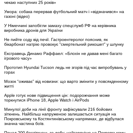
чекаю наступних 25 років»
Умора: собака перервав футбольний матч і «відзначився» на
газоні (відео)
У Німеччині запобігли замаху спецслужб РФ на керівника
виробника дронів для України
Не пийте соду від печії. Гастроентеролог пояснив, як
бікарбонат натрію провокує "смертельний рикошет" у шлунку
Ексгравець Динамо Раффаел: «Блохін не давав мені багато
ігрового часу»
Прототип Hyundai Tucson ледь не згорів під час випробувань у
горах
Мозок “оживає” від новизни: що варто змінити у повсякденному
житті
Apple готує нове підвищення цін: подорожчання може
торкнутися iPhone 18, Apple Watch і AirPods
Минулої доби на лінії фронту зафіксували 216 бойових
зіткнень. Найбільш напруженою залишається ситуація на
Покровському та Костянтинівському напрямках, де відбулася
значна частина боїв.
Понад 200 боєзіткнень за добу: найгарячіше на Покровському