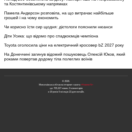
та Костянтинівському напрямках
Памела Андерсон розповіла, на що витрачає найбільше
грошей і на чому економить
Чи корисно їсти сир щодня: дієтологи пояснили нюанси
Діти Усика: що відомо про спадкоємців чемпіона
Toyota оголосила ціни на електричний кросовер bZ 2027 року
На Донеччині загинув відомий пошуковець Олексій Юков, який
роками повертав додому тіла полеглих воїнів
© 2026.
Миколаївська обласна інтернет-газета
«Новини N»
це: 705,327 новин, 0 коментарів
и 19 років 5 місяців 23 дня онлайн.