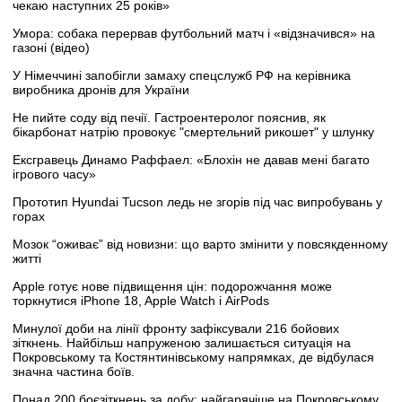
чекаю наступних 25 років»
Умора: собака перервав футбольний матч і «відзначився» на
газоні (відео)
У Німеччині запобігли замаху спецслужб РФ на керівника
виробника дронів для України
Не пийте соду від печії. Гастроентеролог пояснив, як
бікарбонат натрію провокує "смертельний рикошет" у шлунку
Ексгравець Динамо Раффаел: «Блохін не давав мені багато
ігрового часу»
Прототип Hyundai Tucson ледь не згорів під час випробувань у
горах
Мозок “оживає” від новизни: що варто змінити у повсякденному
житті
Apple готує нове підвищення цін: подорожчання може
торкнутися iPhone 18, Apple Watch і AirPods
Минулої доби на лінії фронту зафіксували 216 бойових
зіткнень. Найбільш напруженою залишається ситуація на
Покровському та Костянтинівському напрямках, де відбулася
значна частина боїв.
Понад 200 боєзіткнень за добу: найгарячіше на Покровському