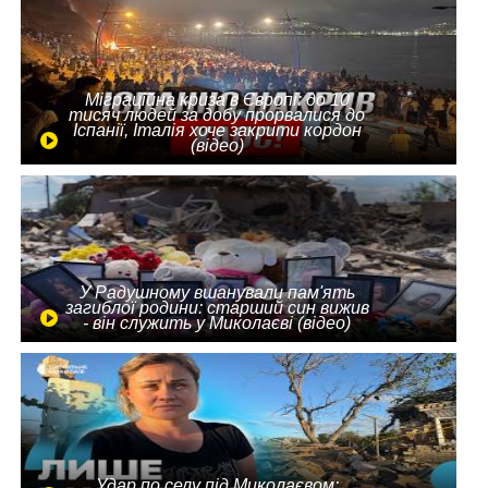
Міграційна криза в Європі: до 10
тисяч людей за добу прорвалися до
Іспанії, Італія хоче закрити кордон
(відео)
У Радушному вшанували пам'ять
загиблої родини: старший син вижив
- він служить у Миколаєві (відео)
Удар по селу під Миколаєвом: