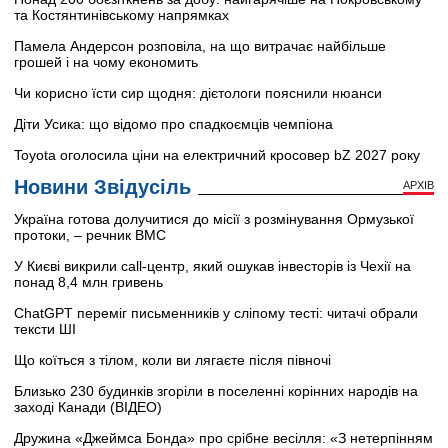
та Костянтинівському напрямках
Памела Андерсон розповіла, на що витрачає найбільше
грошей і на чому економить
Чи корисно їсти сир щодня: дієтологи пояснили нюанси
Діти Усика: що відомо про спадкоємців чемпіона
Toyota оголосила ціни на електричний кросовер bZ 2027 року
Новини Звідусіль
АРХІВ
Україна готова долучитися до місії з розмінування Ормузької
протоки, – речник ВМС
У Києві викрили call-центр, який ошукав інвесторів із Чехії на
понад 8,4 млн гривень
ChatGPT переміг письменників у сліпому тесті: читачі обрали
тексти ШІ
Що коїться з тілом, коли ви лягаєте після півночі
Близько 230 будинків згоріли в поселенні корінних народів на
заході Канади (ВІДЕО)
Дружина «Джеймса Бонда» про срібне весілля: «З нетерпінням