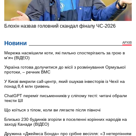
Новини
АРХІВ
Мережа насмішили коти, які пильно спостерігають за грою в
м'яч (ВІДЕО)
Україна готова долучитися до місії з розмінування Ормузької
протоки, – речник ВМС
У Києві викрили call-центр, який ошукав інвесторів із Чехії на
понад 8,4 млн гривень
ChatGPT переміг письменників у сліпому тесті: читачі обрали
тексти ШІ
Що коїться з тілом, коли ви лягаєте після півночі
Близько 230 будинків згоріли в поселенні корінних народів на
заході Канади (ВІДЕО)
Дружина «Джеймса Бонда» про срібне весілля: «З нетерпінням