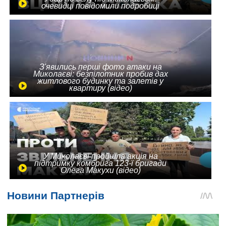
очевидці повідомили подробиці
З'явились перші фото атаки на
Миколаєві: безпілотник пробив дах
житлового будинку та залетів у
квартиру (відео)
У Миколаєві пройшла акція на
підтримку комбрига 123-ї бригади
Олега Макухи (відео)