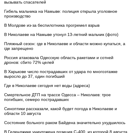
вызывать спасателей
Гибель мальчика на Намыве: полиция открыла уголовное
производство
В Молдове из-за беспилотника прогремел взрыв
В Николаеве на Намыве утонул 13-летний мальчик (фото)
Пляжный сезон: где в Николаеве и области можно купаться, а
где запрещено
Россия атаковала Одесскую область ракетами и сотней
дронов: сбито 72% целей
В Харькове число пострадавших от удара по многоэтажке
выросло до 37, один погибший
Где в Николаеве сегодня нет воды (адреса)
Смертельное ДТП на трассе Одесса – Николаев: трое
погибших, семеро пострадавших
Синоптики рассказали, какой будет погода в Николаеве и
области 10 августа
Состояние больного раком Байдена значительно ухудшилось
В Геленджике уничтожена позиция С-400, из которой 8 августа