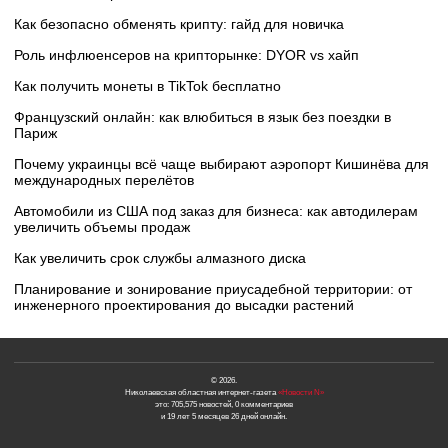
Как безопасно обменять крипту: гайд для новичка
Роль инфлюенсеров на крипторынке: DYOR vs хайп
Как получить монеты в TikTok бесплатно
Французский онлайн: как влюбиться в язык без поездки в
Париж
Почему украинцы всё чаще выбирают аэропорт Кишинёва для
международных перелётов
Автомобили из США под заказ для бизнеса: как автодилерам
увеличить объемы продаж
Как увеличить срок службы алмазного диска
Планирование и зонирование приусадебной территории: от
инженерного проектирования до высадки растений
© 2026.
Николаевская областная интернет-газета
«Новости N»
это: 705,575 новостей, 0 комментариев
и 19 лет 5 месяцев 26 дней онлайн.