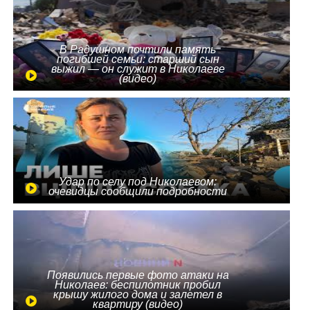
В Радушном почтили память
погибшей семьи: старший сын
выжил — он служит в Николаеве
(видео)
Удар по селу под Николаевом:
очевидцы сообщили подробности
Появились первые фото атаки на
Николаев: беспилотник пробил
крышу жилого дома и залетел в
квартиру (видео)