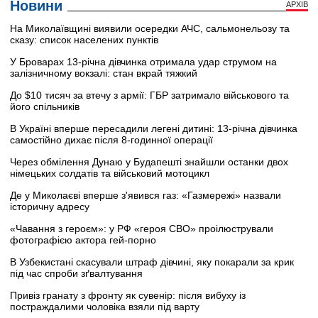
Новини
АРХІВ
На Миколаївщині виявили осередки АЧС, сальмонельозу та
сказу: список населених пунктів
У Броварах 13-річна дівчинка отримала удар струмом на
залізничному вокзалі: стан вкрай тяжкий
До $10 тисяч за втечу з армії: ГБР затримало військового та
його спільників
В Україні вперше пересадили легені дитині: 13-річна дівчинка
самостійно дихає після 8-годинної операції
Через обмілення Дунаю у Будапешті знайшли останки двох
німецьких солдатів та військовий мотоцикл
Де у Миколаєві вперше з'явився газ: «Газмережі» назвали
історичну адресу
«Чавання з героєм»: у РФ «героя СВО» проілюстрували
фотографією актора гей-порно
В Узбекистані скасували штраф дівчині, яку покарали за крик
під час спроби зґвалтування
Привіз гранату з фронту як сувенір: після вибуху із
постраждалими чоловіка взяли під варту