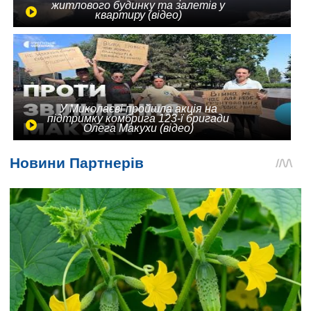
житлового будинку та залетів у
квартиру (відео)
У Миколаєві пройшла акція на
підтримку комбрига 123-ї бригади
Олега Макухи (відео)