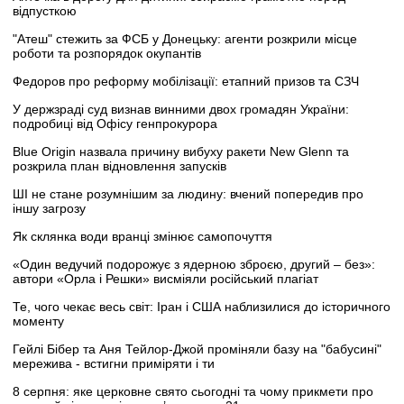
відпусткою
"Атеш" стежить за ФСБ у Донецьку: агенти розкрили місце
роботи та розпорядок окупантів
Федоров про реформу мобілізації: етапний призов та СЗЧ
У держзраді суд визнав винними двох громадян України:
подробиці від Офісу генпрокурора
Blue Origin назвала причину вибуху ракети New Glenn та
розкрила план відновлення запусків
ШІ не стане розумнішим за людину: вчений попередив про
іншу загрозу
Як склянка води вранці змінює самопочуття
«Один ведучий подорожує з ядерною зброєю, другий – без»:
автори «Орла і Решки» висміяли російський плагіат
Те, чого чекає весь світ: Іран і США наблизилися до історичного
моменту
Гейлі Бібер та Аня Тейлор-Джой проміняли базу на "бабусині"
мережива - встигни приміряти і ти
8 серпня: яке церковне свято сьогодні та чому прикмети про