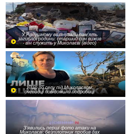
У Радушному вшанували пам'ять
загиблої родини: старший син вижив
- він служить у Миколаєві (відео)
Удар по селу під Миколаєвом:
очевидці повідомили подробиці
З'явились перші фото атаки на
Миколаєві: безпілотник пробив дах