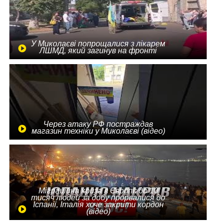
У Миколаєві попрощалися з лікарем
ЛШМД, який загинув на фронті
Через атаку РФ постраждав
магазин техніки у Миколаєві (відео)
Міграційна криза в Європі: до 10
тисяч людей за добу прорвалися до
Іспанії, Італія хоче закрити кордон
(відео)