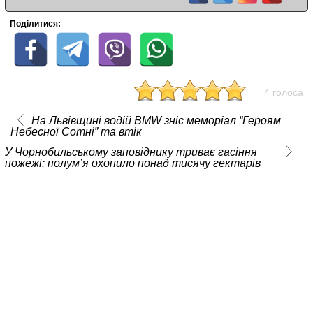
Поділитися:
4 голоса
На Львівщині водій BMW зніс меморіал “Героям
Небесної Сотні” та втік
У Чорнобильському заповіднику триває гасіння
пожежі: полум’я охопило понад тисячу гектарів