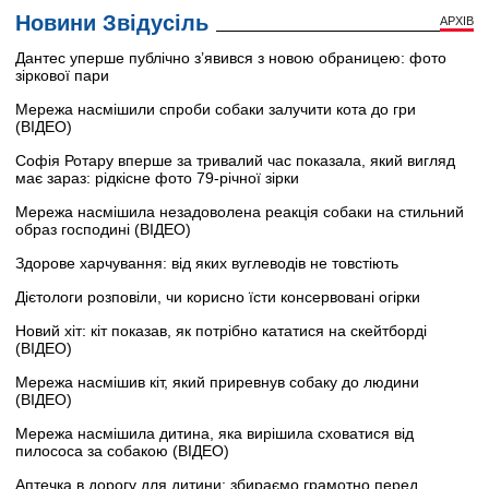
Новини Звідусіль
АРХІВ
Дантес уперше публічно з’явився з новою обраницею: фото
зіркової пари
Мережа насмішили спроби собаки залучити кота до гри
(ВІДЕО)
Софія Ротару вперше за тривалий час показала, який вигляд
має зараз: рідкісне фото 79-річної зірки
Мережа насмішила незадоволена реакція собаки на стильний
образ господині (ВІДЕО)
Здорове харчування: від яких вуглеводів не товстіють
Дієтологи розповіли, чи корисно їсти консервовані огірки
Новий хіт: кіт показав, як потрібно кататися на скейтборді
(ВІДЕО)
Мережа насмішив кіт, який приревнув собаку до людини
(ВІДЕО)
Мережа насмішила дитина, яка вирішила сховатися від
пилососа за собакою (ВІДЕО)
Аптечка в дорогу для дитини: збираємо грамотно перед