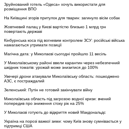
Зруйнований готель «Одеса» хочуть використати для
розміщення ВПО
На Київщині згорів притулок для тварин: загинуло вісім собак
Жовтневий палац у Києві вартістю близько 1 млрд грн
повертають державі
Кінбурнська коса під вогневим контролем ЗСУ: російські війська
намагаються утримати позиції
Магічна дата: у Миколаєві сьогодні пройшло 11 весіль
У Миколаївському районі ввели карантин через небезпечний
шкідник томатів: урожай може знизитися до 100%
Увечері дрони атакували Миколаївську область: пошкоджено
АЗС, є постраждалий
Зеленський: Путін не готовий закінчувати війну
Миколаївська область під загрозою водної кризи: вчений
попередив про зниження стоку рік на 25%
У Миколаєві готують до відкриття новий Макдональдс
Україна на порозі важкої зими: чому Київ знову сумнівається у
підтримці США