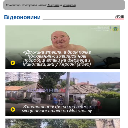
Коментарі доступні в наших
Telegram
и
instagram
.
Відеоновини
АРХІВ
«Дружина втекла, а дрон почав
полювання»: з'явилися нові
подробиці атаки на фермера з
Миколаївщини у Херсоні (відео)
З'явилися нові фото та відео з
місця нічної атаки по Миколаєву