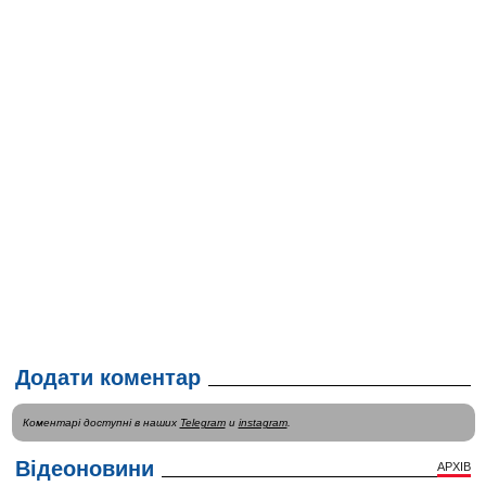
Додати коментар
Коментарі доступні в наших
Telegram
и
instagram
.
Відеоновини
АРХІВ