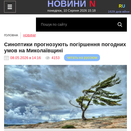
НОВИНИ
N
R
U
понеділок, 10 Серпня 2026 15:18
1629 днів війни
ГОЛОВНА
НОВИНИ
Синоптики прогнозують погіршення погодних
умов на Миколаївщині
читать на русском
08.05.2026 в 14:16
4153