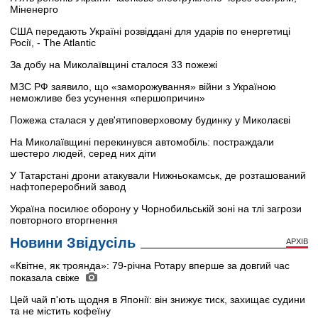
Міненерго
США передають Україні розвіддані для ударів по енергетиці
Росії, - The Atlantic
За добу на Миколаївщині сталося 33 пожежі
МЗС РФ заявило, що «заморожування» війни з Україною
неможливе без усунення «першопричин»
Пожежа сталася у дев'ятиповерховому будинку у Миколаєві
На Миколаївщині перекинувся автомобіль: постраждали
шестеро людей, серед них діти
У Татарстані дрони атакували Нижньокамськ, де розташований
нафтопереробний завод
Україна посилює оборону у Чорнобильській зоні на тлі загрози
повторного вторгнення
Новини Звідусіль
АРХІВ
«Квітне, як троянда»: 79-річна Ротару вперше за довгий час
показала свіже
Цей чай п'ють щодня в Японії: він знижує тиск, захищає судини
та не містить кофеїну