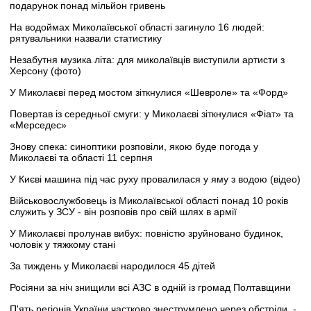
подарунок понад мільйон гривень
На водоймах Миколаївської області загинуло 16 людей:
рятувальники назвали статистику
Незабутня музика літа: для миколаївців виступили артисти з
Херсону (фото)
У Миколаєві перед мостом зіткнулися «Шевроле» та «Форд»
Повертав із середньої смуги: у Миколаєві зіткнулися «Фіат» та
«Мерседес»
Знову спека: синоптики розповіли, якою буде погода у
Миколаєві та області 11 серпня
У Києві машина під час руху провалилася у яму з водою (відео)
Військовослужбовець із Миколаївської області понад 10 років
служить у ЗСУ - він розповів про свій шлях в армії
У Миколаєві пролунав вибух: повністю зруйновано будинок,
чоловік у тяжкому стані
За тиждень у Миколаєві народилося 45 дітей
Росіяни за ніч знищили всі АЗС в одній із громад Полтавщини
П'ять регіонів України частково знеструмлено через обстріли, -