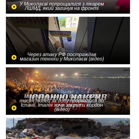
У Миколаєві попрощалися з лікарем
ЛШМД, який загинув на фронті
Через атаку РФ постраждав
магазин техніки у Миколаєві (відео)
Міграційна криза в Європі: до 10
тисяч людей за добу прорвалися до
Іспанії, Італія хоче закрити кордон
(відео)