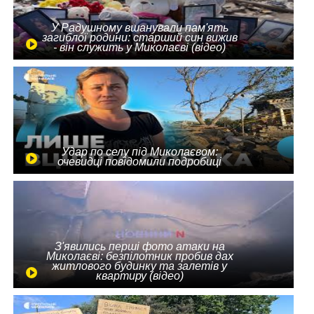
У Радушному вшанували пам'ять
загиблої родини: старший син вижив
- він служить у Миколаєві (відео)
Удар по селу під Миколаєвом:
очевидці повідомили подробиці
З'явились перші фото атаки на
Миколаєві: безпілотник пробив дах
житлового будинку та залетів у
квартиру (відео)