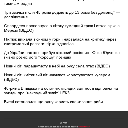
тисячам родин
Три звички після 45 років додають до 13 років без деменції —
дослідження
Стюардеса провернула в літаку кумедний трюк і стала зіркою
Мережі (ВІДЕО)
Нікітюк виїхала з сином у гори і нарвалася на критику через
екстремальні розваги: зірка відповіла
До України раптово прибув зірковий росіянин: Юрко Юрченко
гнівно розніс його "хорошу" позицію
Новий хіт: парашутисту в небі на руку села птах (ВІДЕО)
Новий хіт: кмітливий кіт навчився користуватися кулером
(ВІДЕО)
46-річна Вітвіцька на останніх місяцях вагітності відповіла на
закиди про "накладний живіт" і ЕКЗ
Вчені встановили ще одну користь споживання риби
© 2026.
Миколаївська обласна інтернет-газета
«Новини N»