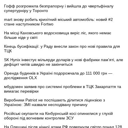
Гофф розгромила безпрапорну і вийшла до чвертьфіналу
супертурніру у Торонто
mart знову робить крихітний міський автомобіль: новий #2
стане наступником Fortwo
На місці Каховського водосховища виріс ліс, якого немає
більше ніде у світі
Кінець бусифікації: у Раду внесли закон про нові правила для
ТЦК
SK Hynix інвестує мільярди доларів у нові фабрики пам'яті, але
дефіцит чипів швидко не закінчиться
Оренда будинків в Україні подорожчала до 111 000 грн —
дослідження OLX
мбудсмен заявив про системні проблеми в ТЦК Закарпаття та
вимагає перевірки
Виробники Patriot не поспішають ділитися ліцензією з
Україною: ЗМІ назвали несподівану причину
Російські окупанти на Кінбурнській косі опинилися у глухій
обороні під вогневим контролем ЗСУ
На Одещині після нічної атаки РФ повернули світло понад 128