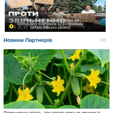
У Миколаєві пройшла акція на
підтримку комбрига 123-ї бригади
Олега Макухи (відео)