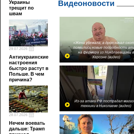
Видеоновости
Украины
трещит по
швам
«Жена убежала, а дрон начал охот
появились новые подробности ат
29.07.2026
на фермера из Николаевщины 
Антиукраинские
Херсоне (видео)
настроения
быстро растут в
Польше. В чем
причина?
Из-за атаки РФ пострадал магаз
техники в Николаеве (видео)
28.07.2026
Нечем воевать
дальше: Трамп