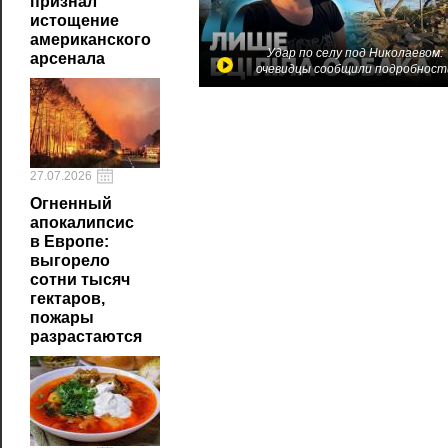
признал
истощение
американского
Удар по селу под Николаевом:
арсенала
очевидцы сообщили подробност
27.07.2026
Огненный
апокалипсис
в Европе:
выгорело
сотни тысяч
гектаров,
пожары
разрастаются