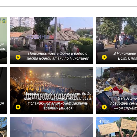
у»:
аки
в
Появились новые фото и видео с
В Николаеве
места ночной атаки по Николаеву
БСМП, по
Миграционный кризис в Европе: до 10
тысяч человек за сутки прорвались в
В Радушно
ин
Испанию, Италия хочет закрыть
погибшей семь
границу (видео)
— он служит