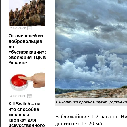
05.08.2026
От очередей из
добровольцев
до
«бусификации»:
эволюция ТЦК в
Украине
04.08.2026
Синоптики прогнозируют ухудшение
Кill Switch – на
что способна
«красная
В ближайшие 1-2 часа по Ни
кнопка» для
достигнет 15-20 м/с.
искусственного