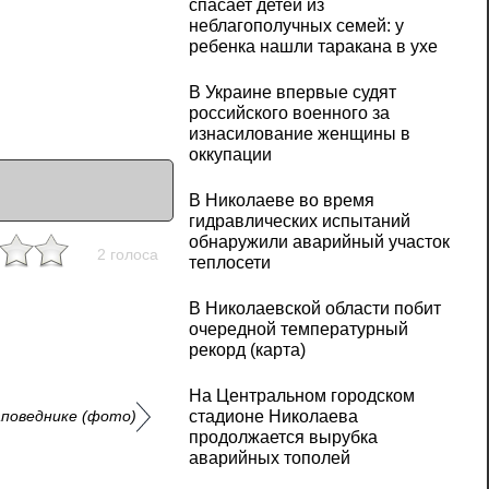
спасает детей из
неблагополучных семей: у
ребенка нашли таракана в ухе
В Украине впервые судят
российского военного за
изнасилование женщины в
оккупации
В Николаеве во время
гидравлических испытаний
обнаружили аварийный участок
2 голоса
теплосети
В Николаевской области побит
очередной температурный
рекорд (карта)
На Центральном городском
аповеднике (фото)
стадионе Николаева
продолжается вырубка
аварийных тополей