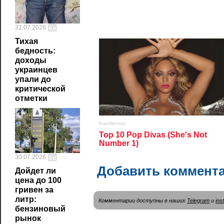
31.07.2026
Тихая
бедность:
доходы
украинцев
упали до
критической
отметки
30.07.2026
Добавить коммент
Дойдет ли
цена до 100
гривен за
литр:
Комментарии доступны в наших
Telegram
и
ins
бензиновый
рынок