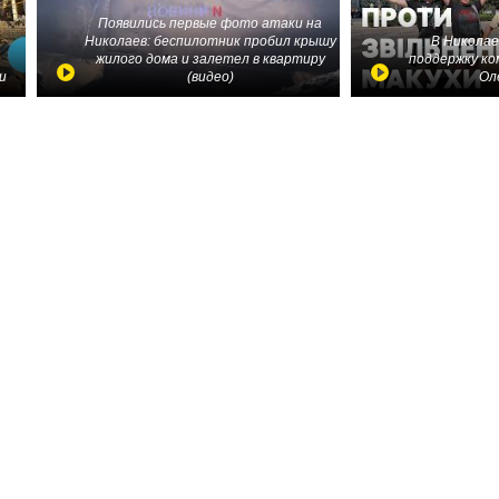
Появились первые фото атаки на
Николаев: беспилотник пробил крышу
В Николае
жилого дома и залетел в квартиру
поддержку ко
и
(видео)
Ол