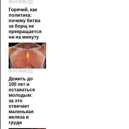
26.07.2026
Горячий, как
политика:
почему битва
за борщ не
прекращается
ни на минуту
25.07.2026
Дожить до
100 лет и
оставаться
молодым:
за это
отвечает
маленькая
железа в
груди