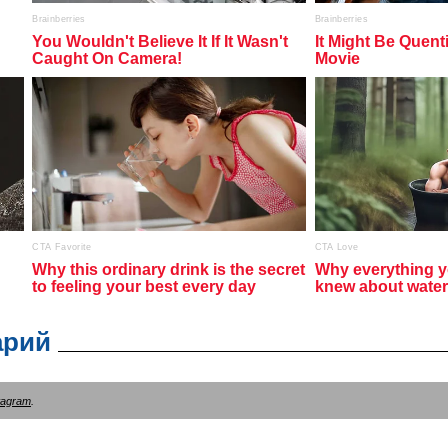
арий
tagram
.