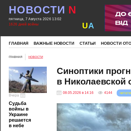
НОВОСТИ
N
пятница, 7 Августа 2026 13:02
U
A
1626 дней войны
ГЛАВНАЯ
ВАЖНЫЕ НОВОСТИ
СТАТЬИ
НОВОСТИ ОТ
ГЛАВНАЯ
НОВОСТИ
Синоптики прог
в Николаевской 
08.05.2026 в 14:16
4144
читати
Вчера
Судьба
войны в
Украине
решается
в небе