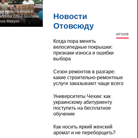
ве прошла акция в
Новости
мбрига 123-й бригады
ега Макухи
Отовсюду
АРХИВ
Когда пора менять
велосипедные покрышки:
признаки износа и ошибки
выбора
Сезон ремонтов в разгаре:
какие строительно-ремонтные
услуги заказывают чаще всего
Университеты Чехии: как
украинскому абитуриенту
поступить на бесплатное
обучение
Как носить яркий женский
аромат и не переборщить?