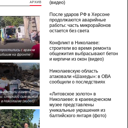
(видео)
АРХИВ
После ударов РФ в Херсоне
продолжаются аварийные
работы: часть микрорайонов
остается без света
Конфликт в Николаеве:
строители во время ремонта
 простились с врачом
общежития выбрасывают бетон
гибшим на фронте
и кирпичи из окон (видео)
Николаевскую область
атаковали «Шахеды»: в ОВА
сообщили о последствиях
м почтили память
«Литовское золото» в
и: старший сын выжил
Николаеве: в краеведческом
 в Николаеве (видео)
музее представлены
уникальные украшения из
балтийского янтаря (фото)