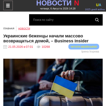
НОВОСТИ
N
U
A
четверг, 6 Августа 2026 14:28
1625 дней войны
ГЛАВНАЯ
НОВОСТИ
Украинские беженцы начали массово
возвращаться домой, – Business Insider
читати українською
21.05.2026 в 07:01
10268
Ірина Ігорева