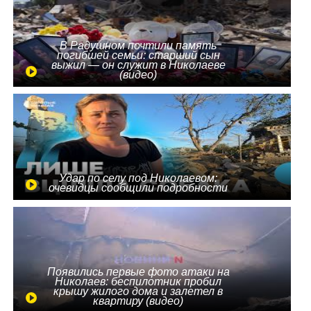
В Радушном почтили память
погибшей семьи: старший сын
выжил — он служит в Николаеве
(видео)
Удар по селу под Николаевом:
очевидцы сообщили подробности
Появились первые фото атаки на
Николаев: беспилотник пробил
крышу жилого дома и залетел в
квартиру (видео)