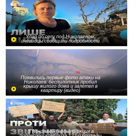
Удар по селу под Николаевом:
очевидцы сообщили подробности
Появились первые фото атаки на
Николаев: беспилотник пробил
крышу жилого дома и залетел в
квартиру (видео)
В Николаеве прошла акция в
поддержку комбрига 123-й бригады