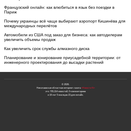
Французский онлайн: как влюбиться в язык без поездки в
Париж
Почему украинцы всё чаще выбирают аэропорт Кишинёва для
международных перелётов
Автомобили из США под заказ для бизнеса: как автодилерам
увеличить объемы продаж
Как увеличить срок службы алмазного диска
Планирование и зонирование приусадебной территории: от
инженерного проектирования до высадки растений
© 2026.
Николаевская областная интернет-газета
«Новости N»
это: 705,314 новостей, 0 комментариев
и 19 лет 5 месяцев 23 дня онлайн.