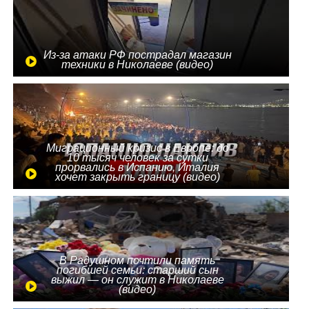
Из-за атаки РФ пострадал магазин
техники в Николаеве (видео)
Миграционный кризис в Европе: до
10 тысяч человек за сутки
прорвались в Испанию, Италия
хочет закрыть границу (видео)
В Радушном почтили память
погибшей семьи: старший сын
выжил — он служит в Николаеве
(видео)