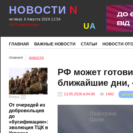
НОВОСТИ
N
четверг, 6 Августа 2026 12:54
U
A
1625 дней войны
ГЛАВНАЯ
ВАЖНЫЕ НОВОСТИ
СТАТЬИ
НОВОСТИ ОТ
ГЛАВНАЯ
НОВОСТИ
РФ может готови
ближайшие дни, 
13.05.2026 в 04:00
1462
читати
Вчера
От очередей из
добровольцев
до
«бусификации»:
эволюция ТЦК в