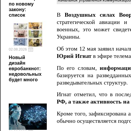
по новому
закону:
В
Воздушных силах Воо
список
стратегической авиации и
военных, это может свидет
Украины.
Об этом 12 мая заявил нач
02.08.2026
Юрий Игнат
в эфире телема
Новый
дизайн
По его словам,
информаци
евробанкнот:
недовольных
базируется на разведданны
будет много
разведывательных структур.
Игнат отметил, что в посл
РФ, а также активность на
Кроме того, зафиксирована а
обычно осуществляется подго