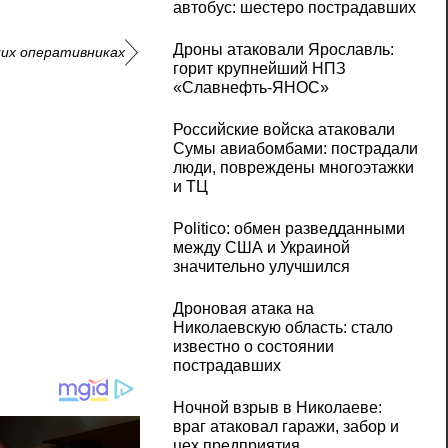
автобус: шестеро пострадавших
Дроны атаковали Ярославль:
ких оперативниках
горит крупнейший НПЗ
«Славнефть‑ЯНОС»
Российские войска атаковали
Сумы авиабомбами: пострадали
люди, повреждены многоэтажки
и ТЦ
Politico: обмен разведданными
между США и Украиной
значительно улучшился
Дроновая атака на
Николаевскую область: стало
известно о состоянии
пострадавших
Ночной взрыв в Николаеве:
враг атаковал гаражи, забор и
цех предприятия