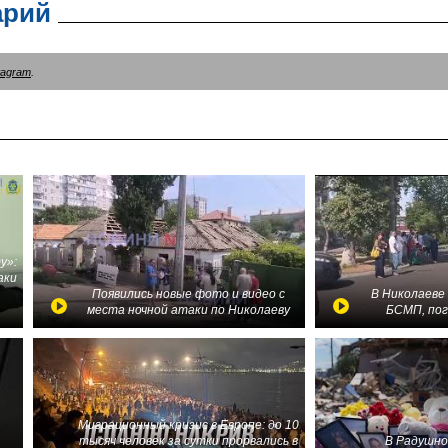
арий
tagram
.
у»:
аки
в
Появились новые фото и видео с
В Николаеве
места ночной атаки по Николаеву
БСМП, по
Миграционный кризис в Европе: до 10
тысяч человек за сутки прорвались в
В Радушно