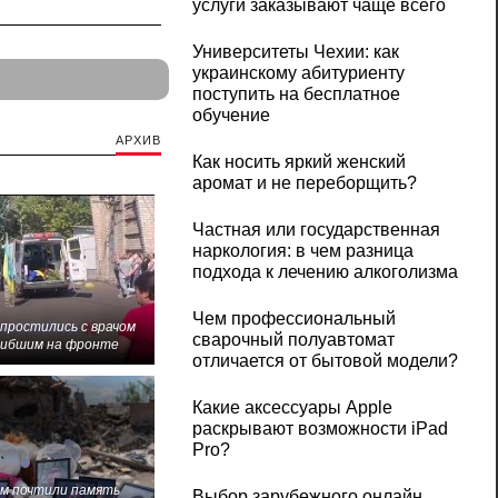
услуги заказывают чаще всего
Университеты Чехии: как
украинскому абитуриенту
поступить на бесплатное
обучение
АРХИВ
Как носить яркий женский
аромат и не переборщить?
Частная или государственная
наркология: в чем разница
подхода к лечению алкоголизма
Чем профессиональный
 простились с врачом
сварочный полуавтомат
гибшим на фронте
отличается от бытовой модели?
Какие аксессуары Apple
раскрывают возможности iPad
Pro?
м почтили память
Выбор зарубежного онлайн