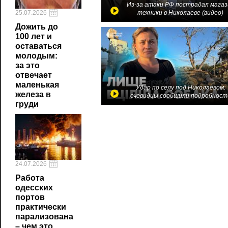
Из-за атаки РФ пострадал магаз
25.07.2026
техники в Николаеве (видео)
Дожить до
100 лет и
оставаться
молодым:
за это
отвечает
маленькая
Удар по селу под Николаевом:
железа в
очевидцы сообщили подробност
груди
24.07.2026
Работа
одесских
портов
практически
парализована
– чем это