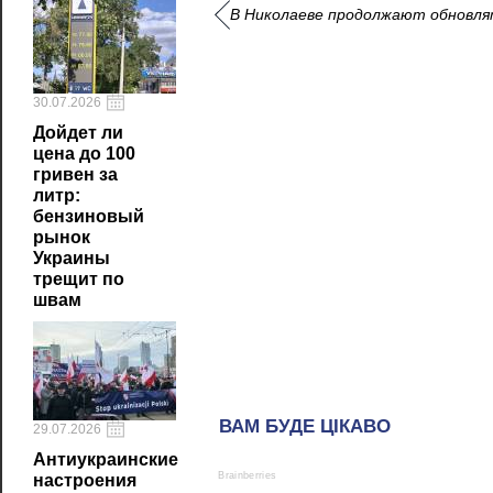
В Николаеве продолжают обновля
30.07.2026
Дойдет ли
цена до 100
гривен за
литр:
бензиновый
рынок
Украины
трещит по
швам
29.07.2026
Антиукраинские
настроения