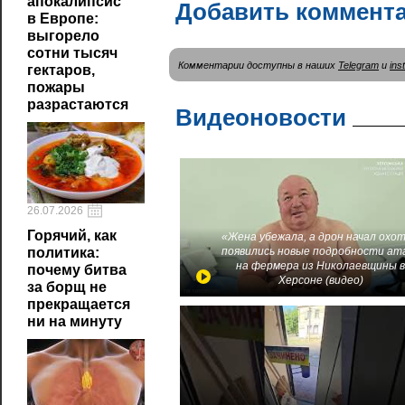
апокалипсис
Добавить коммент
в Европе:
выгорело
сотни тысяч
Комментарии доступны в наших
Telegram
и
ins
гектаров,
пожары
разрастаются
Видеоновости
26.07.2026
Горячий, как
«Жена убежала, а дрон начал охот
политика:
появились новые подробности ат
на фермера из Николаевщины 
почему битва
Херсоне (видео)
за борщ не
прекращается
ни на минуту