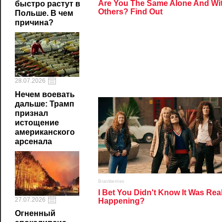
быстро растут в
Польше. В чем
причина?
28.07.2026
Нечем воевать
дальше: Трамп
признал
истощение
американского
арсенала
27.07.2026
Огненный