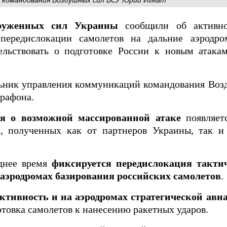
руженных сил Украины
сообщили об активно
 передислокации самолетов на дальние аэродр
ельствовать о подготовке России к новым атака
альник управления коммуникаций командования Во
рафона.
я о возможной массированной атаке
появляет
х, полученных как от партнеров Украины, так и
еднее время
фиксируется передислокация такти
 аэродромах базирования российских самолетов
.
ктивность и на аэродромах стратегической ави
товка самолетов к нанесению ракетных ударов.