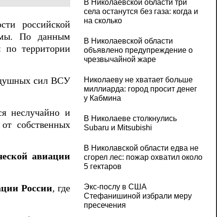
В Николаевской области три
села останутся без газа: когда и
на сколько
сти российской
омы. По данным
В Николаевской области
м по территории
объявлено предупреждение о
чрезвычайной жаре
здушных сил ВСУ
Николаеву не хватает больше
миллиарда: город просит денег
у Кабмина
ся неслучайно и
В Николаеве столкнулись
 от собственных
Subaru и Mitsubishi
В Николавской области едва не
ческой авиации
сгорел лес: пожар охватил около
5 гектаров
Экс-послу в США
ации России
, где
Стефанишиной избрали меру
пресечения