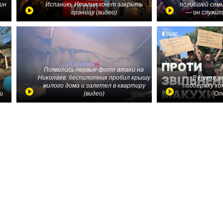
ин
Испанию, Италия хочет закрыть
погибшей семь
границу (видео)
— он служит
Появились первые фото атаки на
Николаев: беспилотник пробил крышу
В Николае
жилого дома и залетел в квартиру
поддержку ко
и
(видео)
Ол