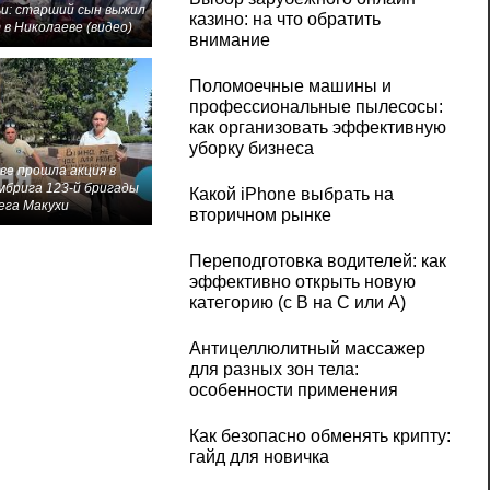
и: старший сын выжил
казино: на что обратить
 в Николаеве (видео)
внимание
Поломоечные машины и
профессиональные пылесосы:
как организовать эффективную
уборку бизнеса
ве прошла акция в
мбрига 123-й бригады
Какой iPhone выбрать на
ега Макухи
вторичном рынке
Переподготовка водителей: как
эффективно открыть новую
категорию (с B на C или А)
Антицеллюлитный массажер
для разных зон тела:
особенности применения
Как безопасно обменять крипту:
гайд для новичка