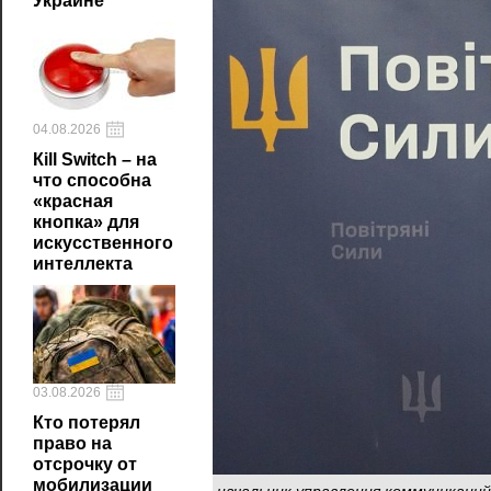
Украине
04.08.2026
Кill Switch – на
что способна
«красная
кнопка» для
искусственного
интеллекта
03.08.2026
Кто потерял
право на
отсрочку от
мобилизации
начальник управления коммуникаци