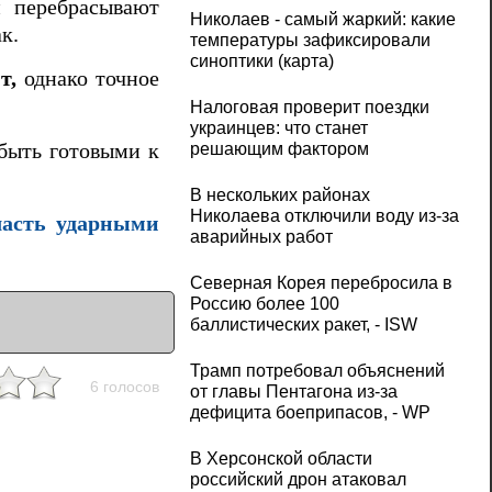
и перебрасывают
Николаев - самый жаркий: какие
к.
температуры зафиксировали
синоптики (карта)
т,
однако точное
Налоговая проверит поездки
украинцев: что станет
быть готовыми к
решающим фактором
В нескольких районах
Николаева отключили воду из-за
ласть ударными
аварийных работ
Северная Корея перебросила в
Россию более 100
баллистических ракет, - ISW
Трамп потребовал объяснений
6 голосов
от главы Пентагона из-за
дефицита боеприпасов, - WP
В Херсонской области
российский дрон атаковал