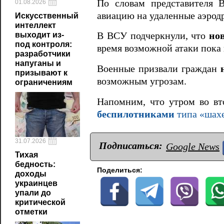
По словам представителя 
01.08.2026
авиацию на удаленные аэрод
Искусственный
интеллект
выходит из-
В ВСУ подчеркнули, что
но
под контроля:
время возможной атаки пока 
разработчики
напуганы и
Военные призвали граждан
призывают к
возможным угрозам.
ограничениям
Напомним, что утром во в
беспилотниками
типа «шахе
31.07.2026
Подписаться:
Google News
Тихая
бедность:
Поделиться:
доходы
украинцев
упали до
критической
отметки