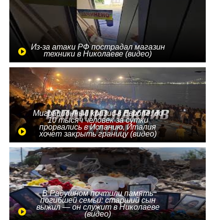
Из-за атаки РФ пострадал магазин
техники в Николаеве (видео)
Миграционный кризис в Европе: до
10 тысяч человек за сутки
прорвались в Испанию, Италия
хочет закрыть границу (видео)
В Радушном почтили память
погибшей семьи: старший сын
выжил — он служит в Николаеве
(видео)