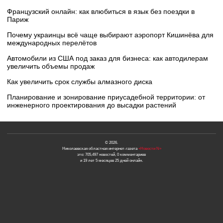
Французский онлайн: как влюбиться в язык без поездки в
Париж
Почему украинцы всё чаще выбирают аэропорт Кишинёва для
международных перелётов
Автомобили из США под заказ для бизнеса: как автодилерам
увеличить объемы продаж
Как увеличить срок службы алмазного диска
Планирование и зонирование приусадебной территории: от
инженерного проектирования до высадки растений
© 2026.
Николаевская областная интернет-газета
«Новости N»
это: 705,497 новостей, 0 комментариев
и 19 лет 5 месяцев 25 дней онлайн.