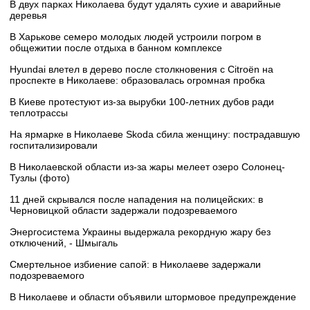
В двух парках Николаева будут удалять сухие и аварийные
деревья
В Харькове семеро молодых людей устроили погром в
общежитии после отдыха в банном комплексе
Hyundai влетел в дерево после столкновения с Citroën на
проспекте в Николаеве: образовалась огромная пробка
В Киеве протестуют из-за вырубки 100-летних дубов ради
теплотрассы
На ярмарке в Николаеве Skoda сбила женщину: пострадавшую
госпитализировали
В Николаевской области из-за жары мелеет озеро Солонец-
Тузлы (фото)
11 дней скрывался после нападения на полицейских: в
Черновицкой области задержали подозреваемого
Энергосистема Украины выдержала рекордную жару без
отключений, - Шмыгаль
Смертельное избиение сапой: в Николаеве задержали
подозреваемого
В Николаеве и области объявили штормовое предупреждение