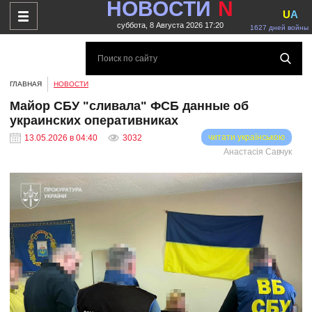
НОВОСТИ
N
U
A
суббота, 8 Августа 2026 17:20
1627 дней войны
ГЛАВНАЯ
НОВОСТИ
Майор СБУ "сливала" ФСБ данные об
украинских оперативниках
читати українською
13.05.2026 в 04:40
3032
Анастасія Савчук