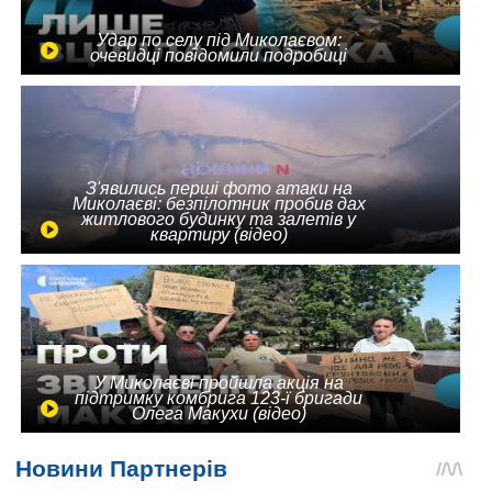
Удар по селу під Миколаєвом:
очевидці повідомили подробиці
З'явились перші фото атаки на
Миколаєві: безпілотник пробив дах
житлового будинку та залетів у
квартиру (відео)
У Миколаєві пройшла акція на
підтримку комбрига 123-ї бригади
Олега Макухи (відео)