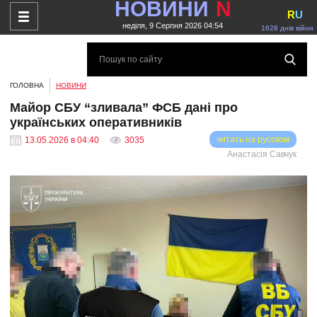
НОВИНИ
N
R
U
неділя, 9 Серпня 2026 04:54
1628 днів війни
ГОЛОВНА
НОВИНИ
Майор СБУ “зливала” ФСБ дані про
українських оперативників
читать на русском
13.05.2026 в 04:40
3035
Анастасія Савчук