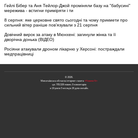
Гейлі Бібер та Аня Тейлор-Джой проміняли базу на "бабусині"
мережива - встигни приміряти і ти
8 серпня: яке церковне свято сьогодні та чому прикмети про
сильний вітер раніше пов’язували з 21 серпня
Довічний вирок за атаку в Мюнхені: загинули жінка та її
дворічна донька (ВІДЕО)
Росіяни атакували дроном лікарню у Херсоні: постраждали
медпрацівниці
© 2026.
Миколаївська обласна інтернет-газета
«Новини N»
це: 705,526 новин, 0 коментарів
и 19 років 5 місяців 26 днів онлайн.