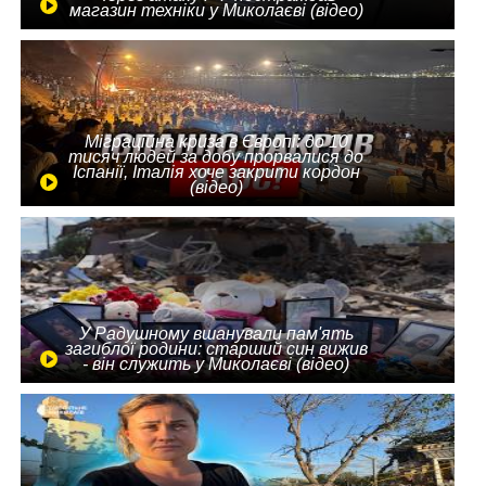
магазин техніки у Миколаєві (відео)
Міграційна криза в Європі: до 10
тисяч людей за добу прорвалися до
Іспанії, Італія хоче закрити кордон
(відео)
У Радушному вшанували пам'ять
загиблої родини: старший син вижив
- він служить у Миколаєві (відео)