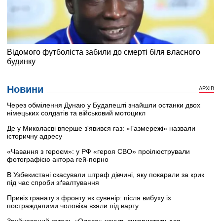
Новини
АРХІВ
Через обмілення Дунаю у Будапешті знайшли останки двох
німецьких солдатів та військовий мотоцикл
Де у Миколаєві вперше з'явився газ: «Газмережі» назвали
історичну адресу
«Чавання з героєм»: у РФ «героя СВО» проілюстрували
фотографією актора гей-порно
В Узбекистані скасували штраф дівчині, яку покарали за крик
під час спроби зґвалтування
Привіз гранату з фронту як сувенір: після вибуху із
постраждалими чоловіка взяли під варту