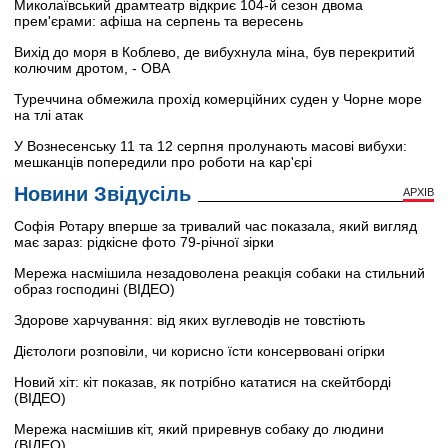
Миколаївський драмтеатр відкриє 104-й сезон двома
прем'єрами: афіша на серпень та вересень
Вихід до моря в Коблево, де вибухнула міна, був перекритий
колючим дротом, - ОВА
Туреччина обмежила прохід комерційних суден у Чорне море
на тлі атак
У Вознесенську 11 та 12 серпня пролунають масові вибухи:
мешканців попередили про роботи на кар'єрі
Новини Звідусіль
АРХІВ
Софія Ротару вперше за тривалий час показала, який вигляд
має зараз: рідкісне фото 79-річної зірки
Мережа насмішила незадоволена реакція собаки на стильний
образ господині (ВІДЕО)
Здорове харчування: від яких вуглеводів не товстіють
Дієтологи розповіли, чи корисно їсти консервовані огірки
Новий хіт: кіт показав, як потрібно кататися на скейтборді
(ВІДЕО)
Мережа насмішив кіт, який приревнув собаку до людини
(ВІДЕО)