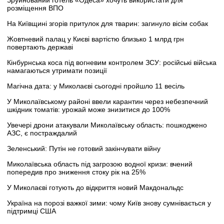
Зруйнований готель «Одеса» хочуть використати для
розміщення ВПО
На Київщині згорів притулок для тварин: загинуло вісім собак
Жовтневий палац у Києві вартістю близько 1 млрд грн
повертають державі
Кінбурнська коса під вогневим контролем ЗСУ: російські війська
намагаються утримати позиції
Магічна дата: у Миколаєві сьогодні пройшло 11 весіль
У Миколаївському районі ввели карантин через небезпечний
шкідник томатів: урожай може знизитися до 100%
Увечері дрони атакували Миколаївську область: пошкоджено
АЗС, є постраждалий
Зеленський: Путін не готовий закінчувати війну
Миколаївська область під загрозою водної кризи: вчений
попередив про зниження стоку рік на 25%
У Миколаєві готують до відкриття новий Макдональдс
Україна на порозі важкої зими: чому Київ знову сумнівається у
підтримці США