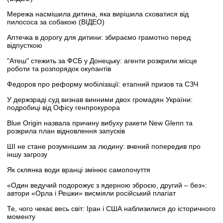
Мережа насмішила дитина, яка вирішила сховатися від
пилососа за собакою (ВІДЕО)
Аптечка в дорогу для дитини: збираємо грамотно перед
відпусткою
"Атеш" стежить за ФСБ у Донецьку: агенти розкрили місце
роботи та розпорядок окупантів
Федоров про реформу мобілізації: етапний призов та СЗЧ
У держзраді суд визнав винними двох громадян України:
подробиці від Офісу генпрокурора
Blue Origin назвала причину вибуху ракети New Glenn та
розкрила план відновлення запусків
ШІ не стане розумнішим за людину: вчений попередив про
іншу загрозу
Як склянка води вранці змінює самопочуття
«Один ведучий подорожує з ядерною зброєю, другий – без»:
автори «Орла і Решки» висміяли російський плагіат
Те, чого чекає весь світ: Іран і США наблизилися до історичного
моменту