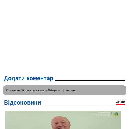
Додати коментар
Коментарі доступні в наших
Telegram
и
instagram
.
Відеоновини
АРХІВ