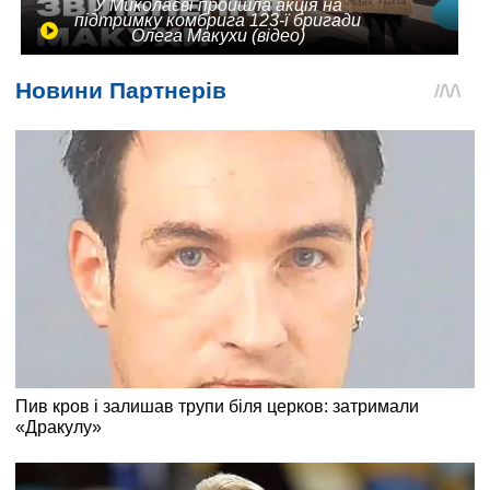
У Миколаєві пройшла акція на
підтримку комбрига 123-ї бригади
Олега Макухи (відео)