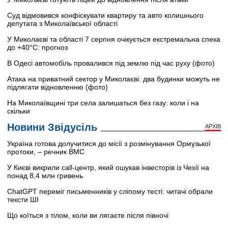
Суд відмовився конфіскувати квартиру та авто колишнього
депутата з Миколаївської області
У Миколаєві та області 7 серпня очікується екстремальна спека
до +40°C: прогноз
В Одесі автомобіль провалився під землю під час руху (фото)
Атака на приватний сектор у Миколаєві: два будинки можуть не
підлягати відновленню (фото)
На Миколаївщині три села залишаться без газу: коли і на
скільки
Новини Звідусіль
АРХІВ
Україна готова долучитися до місії з розмінування Ормузької
протоки, – речник ВМС
У Києві викрили call-центр, який ошукав інвесторів із Чехії на
понад 8,4 млн гривень
ChatGPT переміг письменників у сліпому тесті: читачі обрали
тексти ШІ
Що коїться з тілом, коли ви лягаєте після півночі