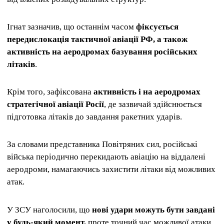
Ігнат зазначив, що останнім часом
фіксується
передислокація тактичної авіації РФ, а також
активність на аеродромах базування російських
літаків
.
Крім того, зафіксована
активність і на аеродромах
стратегічної авіації Росії
, де зазвичай здійснюється
підготовка літаків до завдання ракетних ударів.
За словами представника Повітряних сил, російські
війська періодично перекидають авіацію на віддалені
аеродроми, намагаючись захистити літаки від можливих
атак.
У ЗСУ наголосили, що
нові удари можуть бути завдані
у будь-який момент,
проте точний час можливої ​​атаки