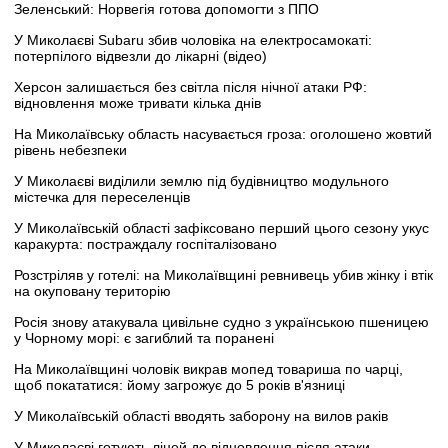
Зеленський: Норвегія готова допомогти з ППО
У Миколаєві Subaru збив чоловіка на електросамокаті:
потерпілого відвезли до лікарні (відео)
Херсон залишається без світла після нічної атаки РФ:
відновлення може тривати кілька днів
На Миколаївську область насувається гроза: оголошено жовтий
рівень небезпеки
У Миколаєві виділили землю під будівництво модульного
містечка для переселенців
У Миколаївській області зафіксовано перший цього сезону укус
каракурта: постраждалу госпіталізовано
Розстріляв у готелі: на Миколаївщині ревнивець убив жінку і втік
на окуповану територію
Росія знову атакувала цивільне судно з українською пшеницею
у Чорному морі: є загиблий та поранені
На Миколаївщині чоловік викрав мопед товариша по чарці,
щоб покататися: йому загрожує до 5 років в'язниці
У Миколаївській області вводять заборону на вилов раків
У Миколаєві готують ліцей до відновлення після атаки