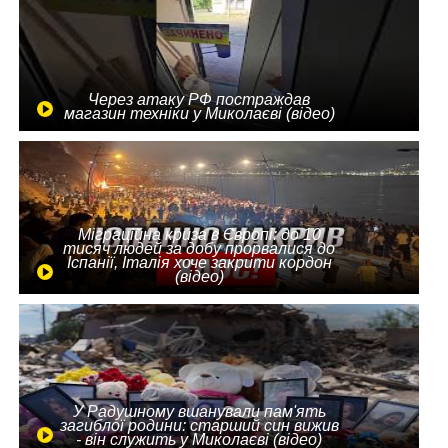
Через атаку РФ постраждав
магазин техніки у Миколаєві (відео)
Міграційна криза в Європі: до 10
тисяч людей за добу прорвалися до
Іспанії, Італія хоче закрити кордон
(відео)
У Радушному вшанували пам'ять
загиблої родини: старший син вижив
- він служить у Миколаєві (відео)