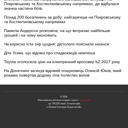
Покровському та Костянтинівському напрямках, де відбулася
значна частина боїв.
Понад 200 боєзіткнень за добу: найгарячіше на Покровському
та Костянтинівському напрямках
Памела Андерсон розповіла, на що витрачає найбільше
грошей і на чому економить
Чи корисно їсти сир щодня: дієтологи пояснили нюанси
Діти Усика: що відомо про спадкоємців чемпіона
Toyota оголосила ціни на електричний кросовер bZ 2027 року
На Донеччині загинув відомий пошуковець Олексій Юков, який
роками повертав додому тіла полеглих воїнів
© 2026.
Миколаївська обласна інтернет-газета
«Новини N»
це: 705,325 новин, 0 коментарів
и 19 років 5 місяців 23 дня онлайн.