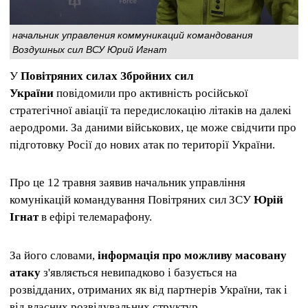
начальник управления коммуникаций командования
Воздушных сил ВСУ Юрий Игнат
У
Повітряних силах Збройних сил
України
повідомили про активність російської
стратегічної авіації та передислокацію літаків на далекі
аеродроми. За даними військових, це може свідчити про
підготовку Росії до нових атак по території України.
Про це 12 травня заявив начальник управління
комунікацій командування Повітряних сил ЗСУ
Юрій
Ігнат
в ефірі телемарафону.
За його словами,
інформація про можливу масовану
атаку
з'являється невипадково і базується на
розвідданих, отриманих як від партнерів України, так і
від власних розвідувальних структур.