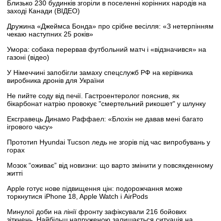
Близько 230 будинків згоріли в поселенні корінних народів на
заході Канади (ВІДЕО)
Дружина «Джеймса Бонда» про срібне весілля: «З нетерпінням
чекаю наступних 25 років»
Умора: собака перервав футбольний матч і «відзначився» на
газоні (відео)
У Німеччині запобігли замаху спецслужб РФ на керівника
виробника дронів для України
Не пийте соду від печії. Гастроентеролог пояснив, як
бікарбонат натрію провокує "смертельний рикошет" у шлунку
Ексгравець Динамо Раффаел: «Блохін не давав мені багато
ігрового часу»
Прототип Hyundai Tucson ледь не згорів під час випробувань у
горах
Мозок “оживає” від новизни: що варто змінити у повсякденному
житті
Apple готує нове підвищення цін: подорожчання може
торкнутися iPhone 18, Apple Watch і AirPods
Минулої доби на лінії фронту зафіксували 216 бойових
зіткнень. Найбільш напруженою залишається ситуація на