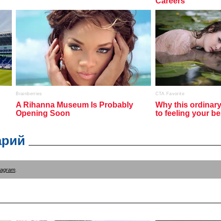
арий
tagram
.