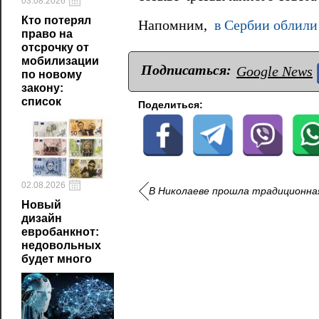
03.08.2026
Кто потерял
Напомним,
в Сербии облили
право на
отсрочку от
мобилизации
Подписаться:
Google News
по новому
закону:
список
Поделиться:
02.08.2026
В Николаеве прошла традиционная
Новый
дизайн
евробанкнот:
недовольных
будет много