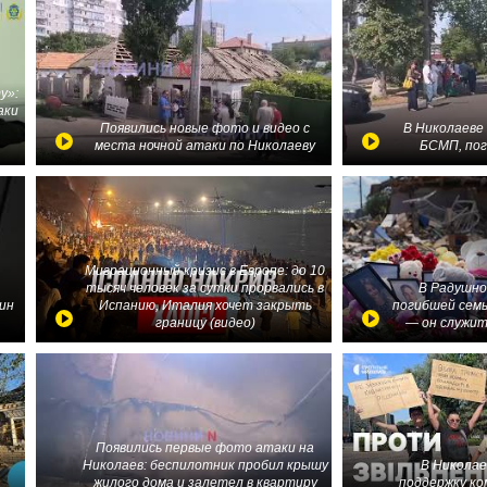
у»:
аки
в
Появились новые фото и видео с
В Николаеве
места ночной атаки по Николаеву
БСМП, по
Миграционный кризис в Европе: до 10
тысяч человек за сутки прорвались в
В Радушно
ин
Испанию, Италия хочет закрыть
погибшей семь
границу (видео)
— он служит
Появились первые фото атаки на
Николаев: беспилотник пробил крышу
В Николае
жилого дома и залетел в квартиру
поддержку ко