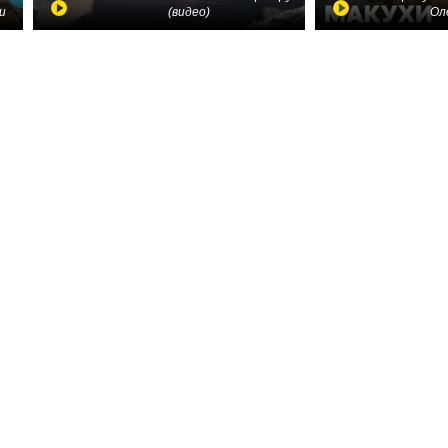
и
(видео)
Ол