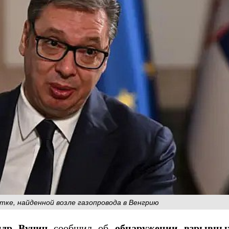
тке, найденной возле газопровода в Венгрию
ндр Вучич
сообщил об
обнаружении взрывных