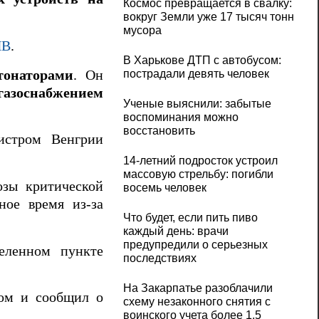
Космос превращается в свалку:
вокруг Земли уже 17 тысяч тонн
мусора
НВ
.
В Харькове ДТП с автобусом:
тонаторами
. Он
пострадали девять человек
газоснабжением
Ученые выяснили: забытые
воспоминания можно
восстановить
истром Венгрии
14-летний подросток устроил
массовую стрельбу: погибли
озы критической
восемь человек
ное время из-за
Что будет, если пить пиво
каждый день: врачи
предупредили о серьезных
еленном пункте
последствиях
На Закарпатье разоблачили
ром и сообщил о
схему незаконного снятия с
воинского учета более 1,5