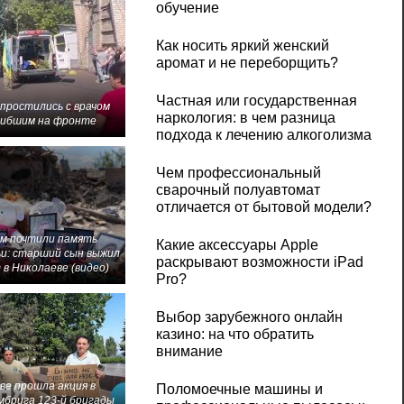
обучение
Как носить яркий женский
аромат и не переборщить?
Частная или государственная
 простились с врачом
наркология: в чем разница
гибшим на фронте
подхода к лечению алкоголизма
Чем профессиональный
сварочный полуавтомат
отличается от бытовой модели?
м почтили память
Какие аксессуары Apple
и: старший сын выжил
раскрывают возможности iPad
 в Николаеве (видео)
Pro?
Выбор зарубежного онлайн
казино: на что обратить
внимание
ве прошла акция в
Поломоечные машины и
мбрига 123-й бригады