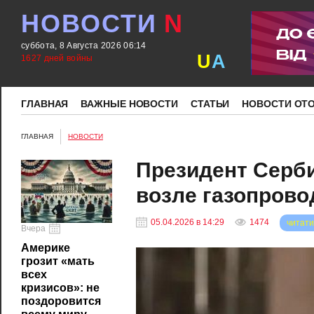
НОВОСТИ
N
суббота, 8 Августа 2026 06:14
U
A
1627 дней войны
ГЛАВНАЯ
ВАЖНЫЕ НОВОСТИ
СТАТЬИ
НОВОСТИ ОТ
ГЛАВНАЯ
НОВОСТИ
Президент Серби
возле газопрово
05.04.2026 в 14:29
1474
читати
Вчера
Америке
грозит «мать
всех
кризисов»: не
поздоровится