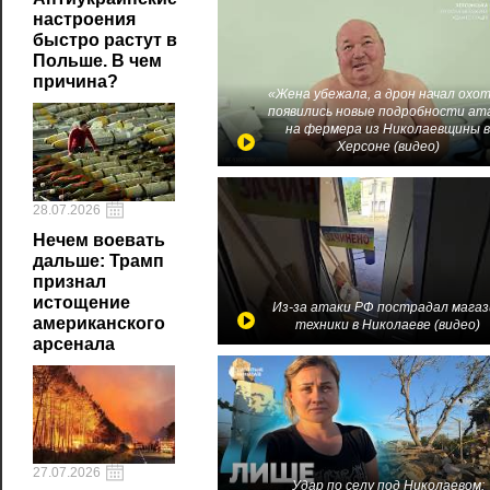
настроения
быстро растут в
Польше. В чем
причина?
«Жена убежала, а дрон начал охот
появились новые подробности ат
на фермера из Николаевщины 
Херсоне (видео)
28.07.2026
Нечем воевать
дальше: Трамп
признал
истощение
Из-за атаки РФ пострадал магаз
американского
техники в Николаеве (видео)
арсенала
27.07.2026
Удар по селу под Николаевом: