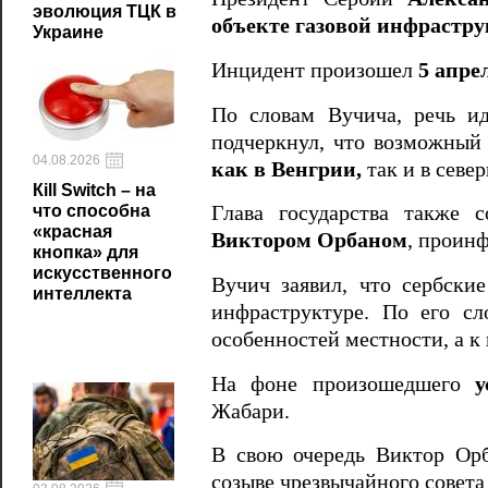
эволюция ТЦК в
объекте газовой инфрастр
Украине
Инцидент произошел
5 апре
По словам Вучича, речь и
подчеркнул, что возможный
04.08.2026
как в Венгрии,
так и в севе
Кill Switch – на
что способна
Глава государства также 
«красная
Виктором Орбаном
, проинф
кнопка» для
искусственного
Вучич заявил, что сербски
интеллекта
инфраструктуре. По его сл
особенностей местности, а к
На фоне произошедшего
у
Жабари.
В свою очередь Виктор Орб
созыве чрезвычайного совета