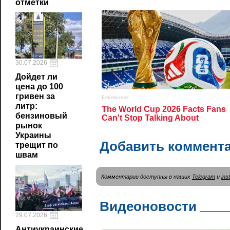
отметки
30.07.2026
Дойдет ли
цена до 100
гривен за
литр:
бензиновый
рынок
Украины
Добавить коммент
трещит по
швам
Комментарии доступны в наших
Telegram
и
ins
Видеоновости
29.07.2026
Антиукраинские