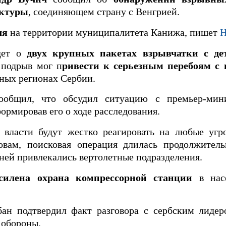
уктуры
, соединяющем страну с Венгрией.
ля
на территории муниципалитета Канижа, пишет
дет о
двух крупных пакетах взрывчатки с де
 подрыв мог п
ривести к серьезным перебоям с 
рных регионах Сербии.
сообщил, что обсудил ситуацию с премьер-мин
ормировав его о ходе расследования.
е власти будут жестко реагировать на любые угр
овам, поисковая операция длилась продолжитель
 ней привлекались вертолетные подразделения.
силена охрана компрессорной станции
в нас
ан подтвердил факт разговора с сербским лиде
 обороны.