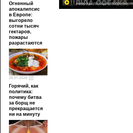
Огненный
очевидцы сообщили подробност
апокалипсис
в Европе:
выгорело
сотни тысяч
гектаров,
пожары
разрастаются
26.07.2026
Горячий, как
политика:
почему битва
за борщ не
прекращается
ни на минуту