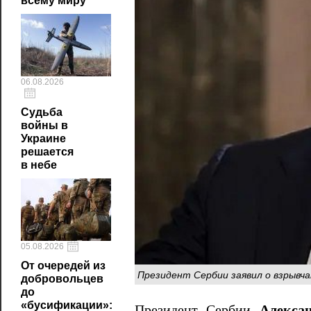
всему миру
06.08.2026
Судьба
войны в
Украине
решается
в небе
05.08.2026
От очередей из
Президент Сербии заявил о взрывча
добровольцев
до
«бусификации»:
Президент Сербии
Алекса