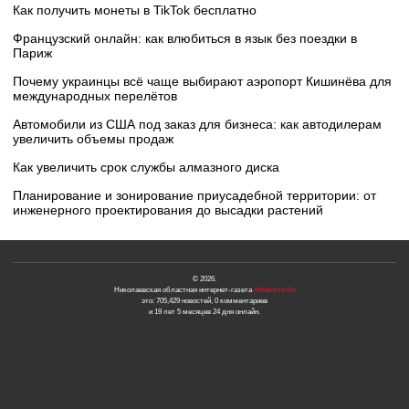
Как получить монеты в TikTok бесплатно
Французский онлайн: как влюбиться в язык без поездки в
Париж
Почему украинцы всё чаще выбирают аэропорт Кишинёва для
международных перелётов
Автомобили из США под заказ для бизнеса: как автодилерам
увеличить объемы продаж
Как увеличить срок службы алмазного диска
Планирование и зонирование приусадебной территории: от
инженерного проектирования до высадки растений
© 2026.
Николаевская областная интернет-газета
«Новости N»
это: 705,429 новостей, 0 комментариев
и 19 лет 5 месяцев 24 дня онлайн.