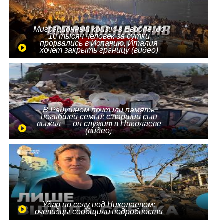
Миграционный кризис в Европе: до
10 тысяч человек за сутки
прорвались в Испанию, Италия
хочет закрыть границу (видео)
В Радушном почтили память
погибшей семьи: старший сын
выжил — он служит в Николаеве
(видео)
Удар по селу под Николаевом:
очевидцы сообщили подробности