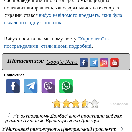
час проведення митного контролю міжнародних
поштових відправлень, які оформлялися на експорт з
України, стався
вибух невідомого предмета, який було
вкладено в одну з посилок.
Вибух посилки на митному посту
"Укрпошти" із
постраждалими: стали відомі подробиці
.
Підписатися:
Google News
Поділитися:
13 голосов
На окупованому Донбасі вночі пролунали вибухи:
уражені Луганськ, Вуглегірськ та Донецьк
У Миколаєві ремонтують Центральний проспект: