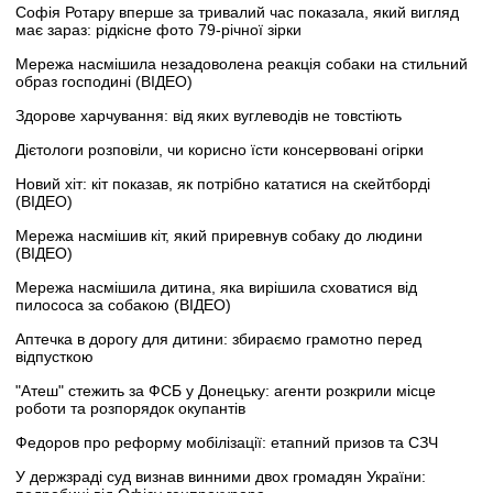
Софія Ротару вперше за тривалий час показала, який вигляд
має зараз: рідкісне фото 79-річної зірки
Мережа насмішила незадоволена реакція собаки на стильний
образ господині (ВІДЕО)
Здорове харчування: від яких вуглеводів не товстіють
Дієтологи розповіли, чи корисно їсти консервовані огірки
Новий хіт: кіт показав, як потрібно кататися на скейтборді
(ВІДЕО)
Мережа насмішив кіт, який приревнув собаку до людини
(ВІДЕО)
Мережа насмішила дитина, яка вирішила сховатися від
пилососа за собакою (ВІДЕО)
Аптечка в дорогу для дитини: збираємо грамотно перед
відпусткою
"Атеш" стежить за ФСБ у Донецьку: агенти розкрили місце
роботи та розпорядок окупантів
Федоров про реформу мобілізації: етапний призов та СЗЧ
У держзраді суд визнав винними двох громадян України: