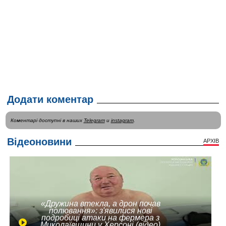
Додати коментар
Коментарі доступні в наших
Telegram
и
instagram
.
Відеоновини
АРХІВ
«Дружина втекла, а дрон почав
полювання»: з'явилися нові
подробиці атаки на фермера з
Миколаївщини у Херсоні (відео)