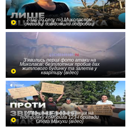
Удар по селу під Миколаєвом:
очевидці повідомили подробиці
З'явились перші фото атаки на
Миколаєві: безпілотник пробив дах
житлового будинку та залетів у
квартиру (відео)
У Миколаєві пройшла акція на
підтримку комбрига 123-ї бригади
Олега Макухи (відео)