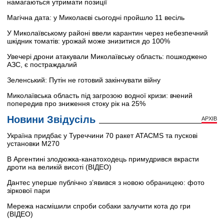
намагаються утримати позиції
Магічна дата: у Миколаєві сьогодні пройшло 11 весіль
У Миколаївському районі ввели карантин через небезпечний
шкідник томатів: урожай може знизитися до 100%
Увечері дрони атакували Миколаївську область: пошкоджено
АЗС, є постраждалий
Зеленський: Путін не готовий закінчувати війну
Миколаївська область під загрозою водної кризи: вчений
попередив про зниження стоку рік на 25%
Новини Звідусіль
АРХІВ
Україна придбає у Туреччини 70 ракет ATACMS та пускові
установки M270
В Аргентині злодюжка-канатоходець примудрився вкрасти
дроти на великій висоті (ВІДЕО)
Дантес уперше публічно з’явився з новою обраницею: фото
зіркової пари
Мережа насмішили спроби собаки залучити кота до гри
(ВІДЕО)