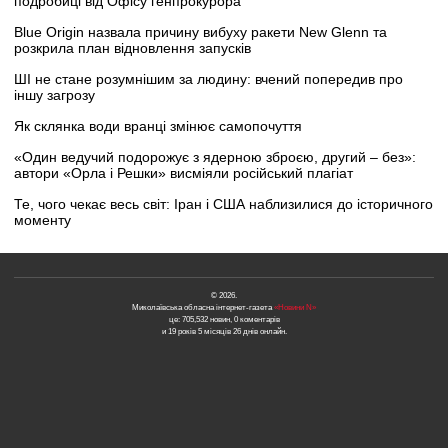
подробиці від Офісу генпрокурора
Blue Origin назвала причину вибуху ракети New Glenn та
розкрила план відновлення запусків
ШІ не стане розумнішим за людину: вчений попередив про
іншу загрозу
Як склянка води вранці змінює самопочуття
«Один ведучий подорожує з ядерною зброєю, другий – без»:
автори «Орла і Решки» висміяли російський плагіат
Те, чого чекає весь світ: Іран і США наблизилися до історичного
моменту
© 2026.
Миколаївська обласна інтернет-газета
«Новини N»
це: 705,532 новин, 0 коментарів
и 19 років 5 місяців 26 днів онлайн.