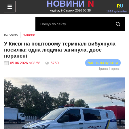
НОВИНИ
N
R
U
неділя, 9 Серпня 2026 08:38
1628 днів війни
ГОЛОВНА
НОВИНИ
У Києві на поштовому терміналі вибухнула
посилка: одна людина загинула, двоє
поранені
читать на русском
05.06.2026 в 08:58
5750
Ірина Ігорева