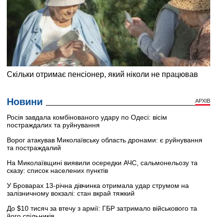
Новини
АРХІВ
Росія завдала комбінованого удару по Одесі: вісім
постраждалих та руйнування
Ворог атакував Миколаївську область дронами: є руйнування
та постраждалий
На Миколаївщині виявили осередки АЧС, сальмонельозу та
сказу: список населених пунктів
У Броварах 13-річна дівчинка отримала удар струмом на
залізничному вокзалі: стан вкрай тяжкий
До $10 тисяч за втечу з армії: ГБР затримало військового та
його спільників