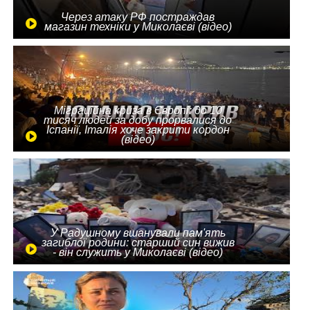
Через атаку РФ постраждав
магазин техніки у Миколаєві (відео)
Міграційна криза в Європі: до 10
тисяч людей за добу прорвалися до
Іспанії, Італія хоче закрити кордон
(відео)
У Радушному вшанували пам'ять
загиблої родини: старший син вижив
- він служить у Миколаєві (відео)