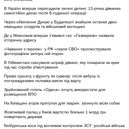
В Україні вперше пересадили легені дитині: 13-річна дівчинка
самостійно дихає після 8-годинної операції
Через обмілення Дунаю у Будапешті знайшли останки двох
німецьких солдатів та військовий мотоцикл
Де у Миколаєві вперше з'явився газ: «Газмережі» назвали
історичну адресу
«Чавання з героєм»: у РФ «героя СВО» проілюстрували
фотографією актора гей-порно
В Узбекистані скасували штраф дівчині, яку покарали за крик
під час спроби зґвалтування
Привіз гранату з фронту як сувенір: після вибуху із
постраждалими чоловіка взяли під варту
Зруйнований готель «Одеса» хочуть використати для
розміщення ВПО
На Київщині згорів притулок для тварин: загинуло вісім собак
Жовтневий палац у Києві вартістю близько 1 млрд грн
повертають державі
Кінбурнська коса під вогневим контролем ЗСУ: російські війська