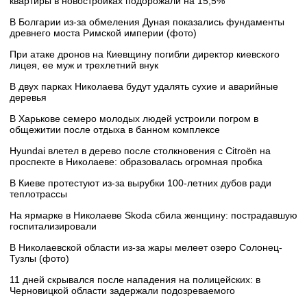
квартиры в новостройках подорожали на 15,5%
В Болгарии из-за обмеления Дуная показались фундаменты
древнего моста Римской империи (фото)
При атаке дронов на Киевщину погибли директор киевского
лицея, ее муж и трехлетний внук
В двух парках Николаева будут удалять сухие и аварийные
деревья
В Харькове семеро молодых людей устроили погром в
общежитии после отдыха в банном комплексе
Hyundai влетел в дерево после столкновения с Citroën на
проспекте в Николаеве: образовалась огромная пробка
В Киеве протестуют из-за вырубки 100-летних дубов ради
теплотрассы
На ярмарке в Николаеве Skoda сбила женщину: пострадавшую
госпитализировали
В Николаевской области из-за жары мелеет озеро Солонец-
Тузлы (фото)
11 дней скрывался после нападения на полицейских: в
Черновицкой области задержали подозреваемого