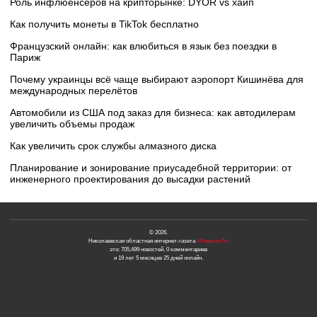
Роль инфлюенсеров на крипторынке: DYOR vs хайп
Как получить монеты в TikTok бесплатно
Французский онлайн: как влюбиться в язык без поездки в
Париж
Почему украинцы всё чаще выбирают аэропорт Кишинёва для
международных перелётов
Автомобили из США под заказ для бизнеса: как автодилерам
увеличить объемы продаж
Как увеличить срок службы алмазного диска
Планирование и зонирование приусадебной территории: от
инженерного проектирования до высадки растений
© 2026.
Николаевская областная интернет-газета
«Новости N»
это: 705,499 новостей, 0 комментариев
и 19 лет 5 месяцев 25 дней онлайн.