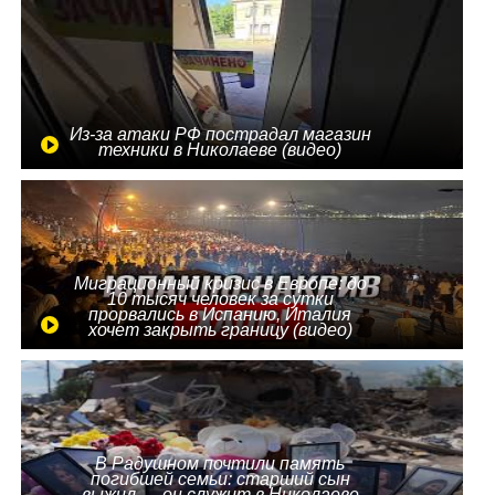
Из-за атаки РФ пострадал магазин
техники в Николаеве (видео)
Миграционный кризис в Европе: до
10 тысяч человек за сутки
прорвались в Испанию, Италия
хочет закрыть границу (видео)
В Радушном почтили память
погибшей семьи: старший сын
выжил — он служит в Николаеве