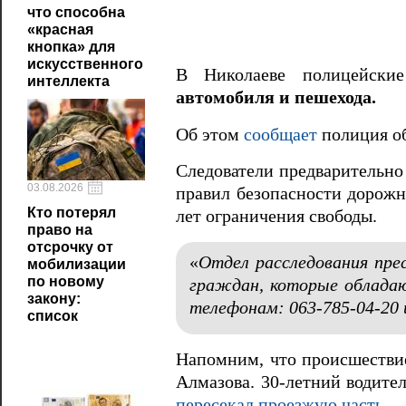
что способна
«красная
кнопка» для
искусственного
В Николаеве полицейски
интеллекта
автомобиля и пешехода.
Об этом
сообщает
полиция об
Следователи предварительно
03.08.2026
правил безопасности дорожн
Кто потерял
лет ограничения свободы.
право на
отсрочку от
«
Отдел расследования пре
мобилизации
по новому
граждан, которые облада
закону:
телефонам: 063-785-04-20 
список
Напомним, что происшествие
Алмазова. 30-летний водите
пересекал проезжую часть.