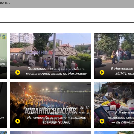
tagram
.
у»:
аки
в
Появились новые фото и видео с
В Николаеве
места ночной атаки по Николаеву
БСМП, по
Миграционный кризис в Европе: до 10
тысяч человек за сутки прорвались в
В Радушно
ин
Испанию, Италия хочет закрыть
погибшей семь
границу (видео)
— он служит