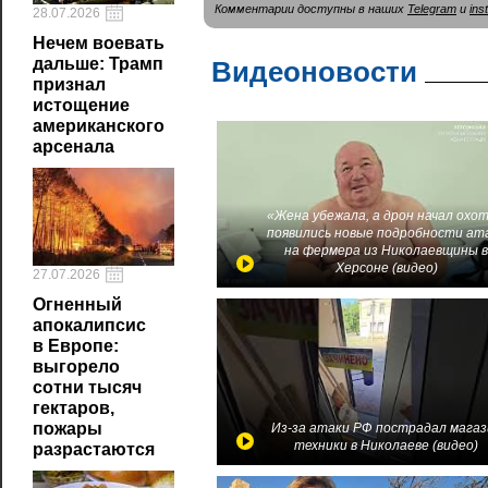
Комментарии доступны в наших
Telegram
и
ins
28.07.2026
Нечем воевать
дальше: Трамп
Видеоновости
признал
истощение
американского
арсенала
«Жена убежала, а дрон начал охот
появились новые подробности ат
на фермера из Николаевщины 
Херсоне (видео)
27.07.2026
Огненный
апокалипсис
в Европе:
выгорело
сотни тысяч
гектаров,
пожары
Из-за атаки РФ пострадал магаз
техники в Николаеве (видео)
разрастаются