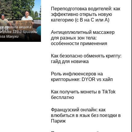
Переподготовка водителей: как
эффективно открыть новую
категорию (с B на C или А)
ве прошла акция в
мбрига 123-й бригады
Антицеллюлитный массажер
ега Макухи
для разных зон тела:
особенности применения
Как безопасно обменять крипту:
гайд для новичка
Роль инфлюенсеров на
крипторынке: DYOR vs хайп
Как получить монеты в TikTok
бесплатно
Французский онлайн: как
влюбиться в язык без поездки в
Париж