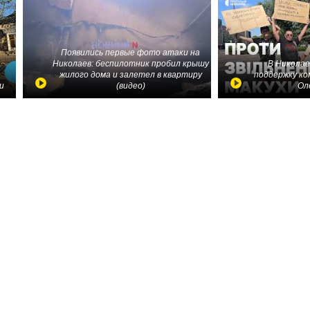
Появились первые фото атаки на
Николаев: беспилотник пробил крышу
В Николае
жилого дома и залетел в квартиру
поддержку ко
и
(видео)
Ол