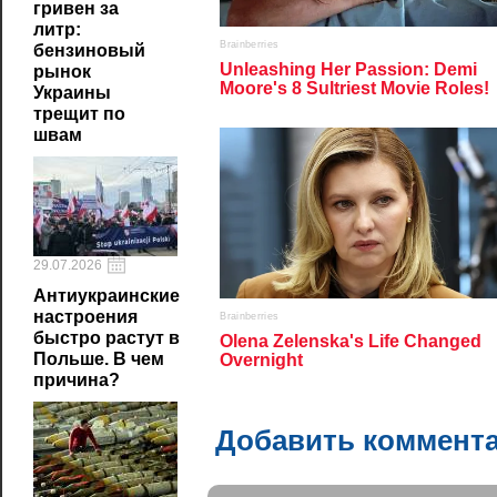
гривен за
литр:
бензиновый
рынок
Украины
трещит по
швам
29.07.2026
Антиукраинские
настроения
быстро растут в
Польше. В чем
причина?
Добавить коммент