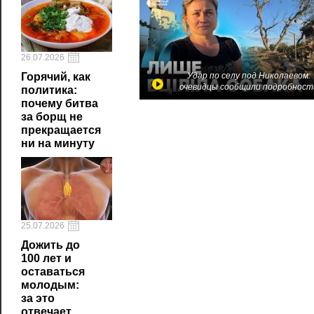
26.07.2026
Удар по селу под Николаевом:
Горячий, как
очевидцы сообщили подробност
политика:
почему битва
за борщ не
прекращается
ни на минуту
25.07.2026
Дожить до
100 лет и
оставаться
молодым:
за это
отвечает