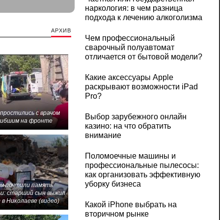
наркология: в чем разница
подхода к лечению алкоголизма
АРХИВ
Чем профессиональный
сварочный полуавтомат
отличается от бытовой модели?
Какие аксессуары Apple
раскрывают возможности iPad
Pro?
 простились с врачом
Выбор зарубежного онлайн
гибшим на фронте
казино: на что обратить
внимание
Поломоечные машины и
профессиональные пылесосы:
как организовать эффективную
уборку бизнеса
м почтили память
и: старший сын выжил
 в Николаеве (видео)
Какой iPhone выбрать на
вторичном рынке