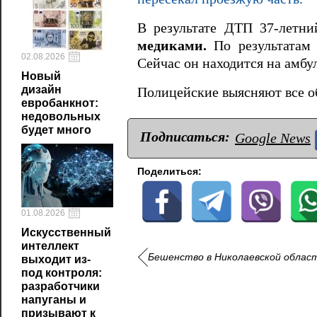
В результате ДТП 37-летн
медиками.
По результатам 
02.08.2026
Сейчас он находится на амбу
Новый
дизайн
Полицейские выясняют все о
евробанкнот:
недовольных
будет много
Подписаться:
Google News
Поделиться:
01.08.2026
Искусственный
интеллект
Бешенство в Николаевской области
выходит из-
под контроля:
разработчики
напуганы и
призывают к