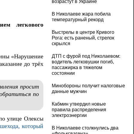
возрастут в Украине
В Николаеве жара побила
температурный рекорд
тием легкового
Выстрелы в центре Кривого
Рога: есть раненый, стрелок
скрылся
раины «Нарушение
ДТП с фурой под Николаевом:
водитель легковушки погиб,
аказание до трёх
пассажирка в тяжелом
состоянии
Минобороны получит налоговые
авления просит
данные мужчин
обратиться по
Кабмин утвердил новые
правила распределения
электроэнергии
по улице Олексы
ешехода, который
В Николаеве столкнулись два
«Фольксвагена»