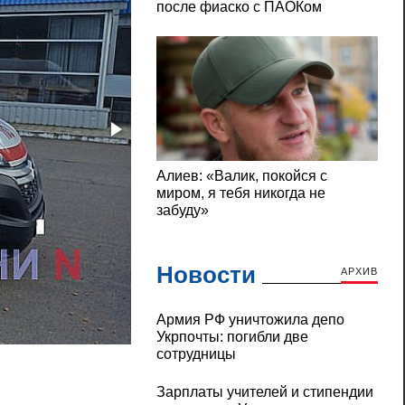
Новости
АРХИВ
Армия РФ уничтожила депо
ДТП со сбитым пешеходом в Николаеве: 
Укрпочты: погибли две
сотрудницы
Зарплаты учителей и стипендии