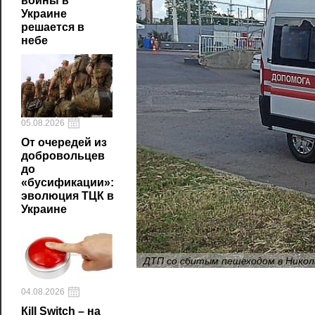
войны в
Украине
решается в
небе
05.08.2026
От очередей из
добровольцев
до
«бусификации»:
эволюция ТЦК в
Украине
ДТП со сбитым пешеходом в Никол
04.08.2026
Кill Switch – на