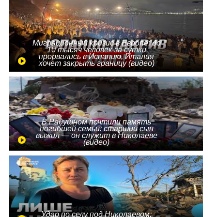
Миграционный кризис в Европе: до
10 тысяч человек за сутки
прорвались в Испанию, Италия
хочет закрыть границу (видео)
В Радушном почтили память
погибшей семьи: старший сын
выжил — он служит в Николаеве
(видео)
Удар по селу под Николаевом: