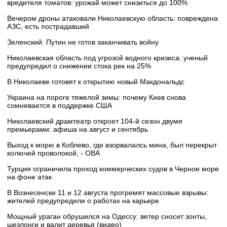
вредителя томатов: урожай может снизиться до 100%
Вечером дроны атаковали Николаевскую область: повреждена
АЗС, есть пострадавший
Зеленский: Путин не готов заканчивать войну
Николаевская область под угрозой водного кризиса: ученый
предупредил о снижении стока рек на 25%
В Николаеве готовят к открытию новый Макдональдс
Украина на пороге тяжелой зимы: почему Киев снова
сомневается в поддержке США
Николаевский драмтеатр откроет 104-й сезон двумя
премьерами: афиша на август и сентябрь
Выход к морю в Коблево, где взорвалалсь мина, был перекрыт
колючей проволокой, - ОВА
Турция ограничила проход коммерческих судов в Черное море
на фоне атак
В Вознесенске 11 и 12 августа прогремят массовые взрывы:
жителей предупредили о работах на карьере
Мощный ураган обрушился на Одессу: ветер сносит зонты,
шезлонги и валит деревья (видео)