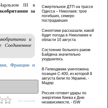
арльзом III в
Смертельное ДТП на трассе
икобритании за
Одесса – Николаев: трое
погибших, семеро
пострадавших
Синоптики рассказали, какой
будет погода в Николаеве и
икобритании и
области 10 августа
е Соединенное
Состояние больного раком
.
Байдена значительно
ухудшилось
нии, Франции и
В Геленджике уничтожена
позиция С-400, из которой 8
августа били по Украине, -
Мадяр
Россия готовит удары по
энергетике Киева к Дню
15 голосов
независимости, - ISW