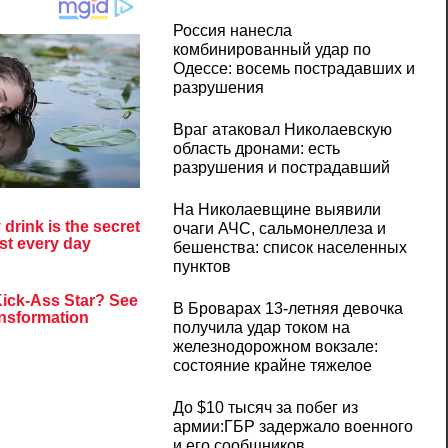
Россия нанесла
комбинированный удар по
Одессе: восемь пострадавших и
разрушения
Враг атаковал Николаевскую
область дронами: есть
разрушения и пострадавший
На Николаевщине выявили
очаги АЧС, сальмонеллеза и
бешенства: список населенных
пунктов
В Броварах 13-летняя девочка
получила удар током на
железнодорожном вокзале:
состояние крайне тяжелое
До $10 тысяч за побег из
армии:ГБР задержало военного
и его сообщников