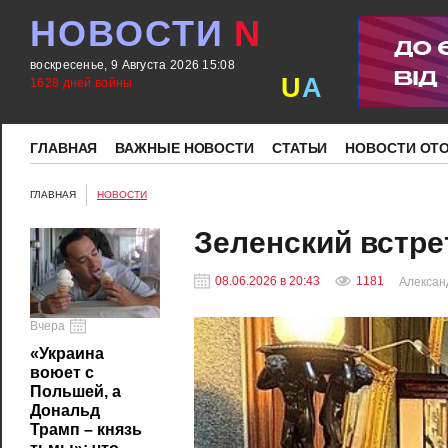
НОВОСТИ
N
воскресенье, 9 Августа 2026 15:08
U
A
1628 дней войны
ГЛАВНАЯ
ВАЖНЫЕ НОВОСТИ
СТАТЬИ
НОВОСТИ ОТ
ГЛАВНАЯ
НОВОСТИ
Зеленский встрет
08.06.2026 в 20:43
1181
Алексан
Вчера
«Украина
воюет с
Польшей, а
Дональд
Трамп – князь