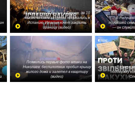
Миграционный кризис в Европе: до 10
тысяч человек за сутки прорвались в
В Радушно
ин
Испанию, Италия хочет закрыть
погибшей семь
границу (видео)
— он служит
Появились первые фото атаки на
Николаев: беспилотник пробил крышу
В Николае
жилого дома и залетел в квартиру
поддержку ко
и
(видео)
Ол