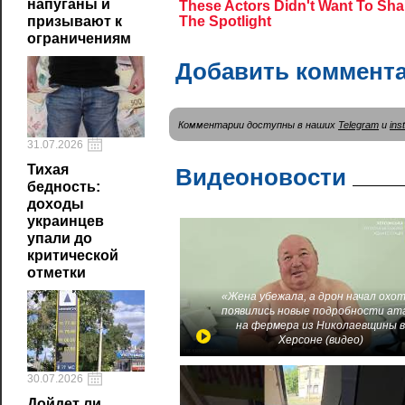
напуганы и
призывают к
ограничениям
Добавить коммент
Комментарии доступны в наших
Telegram
и
ins
31.07.2026
Тихая
Видеоновости
бедность:
доходы
украинцев
упали до
критической
отметки
«Жена убежала, а дрон начал охот
появились новые подробности ат
на фермера из Николаевщины 
Херсоне (видео)
30.07.2026
Дойдет ли