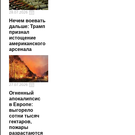
28.07.2026
Нечем воевать
дальше: Трамп
признал
истощение
американского
арсенала
27.07.2026
Огненный
апокалипсис
в Европе:
выгорело
сотни тысяч
гектаров,
пожары
разрастаются