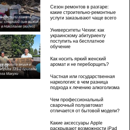
Сезон ремонтов в разгаре:
какие строительно-ремонтные
м почтили память
услуги заказывают чаще всего
и: старший сын выжил
 в Николаеве (видео)
Университеты Чехии: как
украинскому абитуриенту
поступить на бесплатное
обучение
Как носить яркий женский
аромат и не переборщить?
ве прошла акция в
мбрига 123-й бригады
ега Макухи
Частная или государственная
наркология: в чем разница
подхода к лечению алкоголизма
Чем профессиональный
сварочный полуавтомат
отличается от бытовой модели?
Какие аксессуары Apple
раскрывают возможности iPad