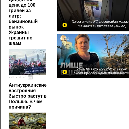
цена до 100
гривен за
литр:
бензиновый
Из-за атаки РФ пострадал магаз
техники в Николаеве (видео)
рынок
Украины
трещит по
швам
Удар по селу под Николаевом:
очевидцы сообщили подробност
29.07.2026
Антиукраинские
настроения
быстро растут в
Польше. В чем
причина?