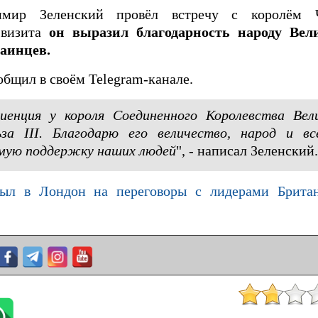
имир Зеленский провёл встречу с королём Ч
 визита
он выразил благодарность народу Вел
аинцев.
общил в своём Telegram-канале.
диенция у короля Соединенного Королевства Вел
за III. Благодарю его величество, народ и вс
имую поддержку наших людей
", - написал Зеленский
был в Лондон на переговоры с лидерами Брита