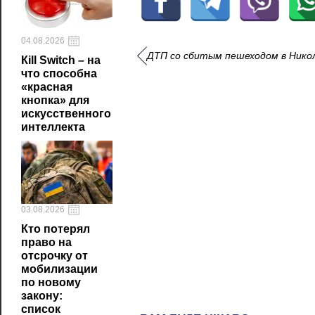
04.08.2026
ДТП со сбитым пешеходом в Никол
Кill Switch – на
что способна
«красная
кнопка» для
искусственного
интеллекта
03.08.2026
Кто потерял
право на
отсрочку от
мобилизации
по новому
закону:
список