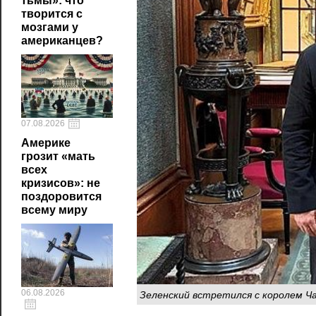
тьмы»: что
творится с
мозгами у
американцев?
07.08.2026
Америке
грозит «мать
всех
кризисов»: не
поздоровится
всему миру
Зеленский встретился с королем Чар
06.08.2026