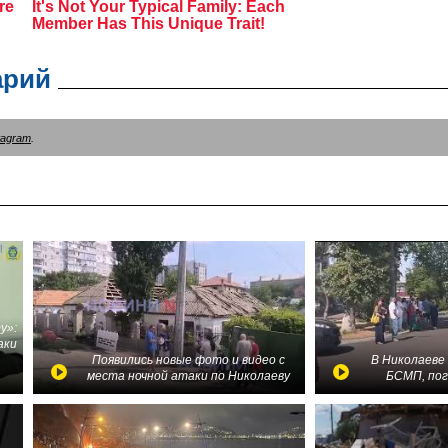
арий
tagram
.
у»:
аки
в
Появились новые фото и видео с
В Николаеве
места ночной атаки по Николаеву
БСМП, по