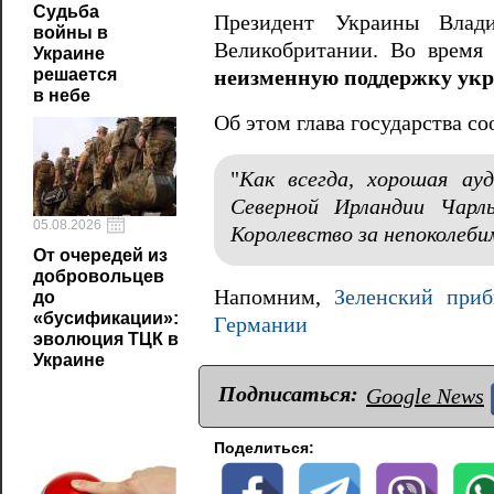
Судьба
Президент Украины Влад
войны в
Великобритании. Во время
Украине
решается
неизменную поддержку укр
в небе
Об этом глава государства со
"
Как всегда, хорошая ау
Северной Ирландии Чарль
05.08.2026
Королевство за непоколеб
От очередей из
добровольцев
Напомним,
Зеленский при
до
«бусификации»:
Германии
эволюция ТЦК в
Украине
Подписаться:
Google News
Поделиться: