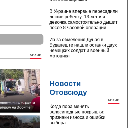
В Украине впервые пересадили
легкие ребенку: 13-летняя
девочка самостоятельно дышит
после 8-часовой операции
Из-за обмеления Дуная в
Будапеште нашли останки двух
немецких солдат и военный
АРХИВ
мотоцикл
Новости
Отовсюду
АРХИВ
 простились с врачом
Когда пора менять
гибшим на фронте
велосипедные покрышки:
признаки износа и ошибки
выбора