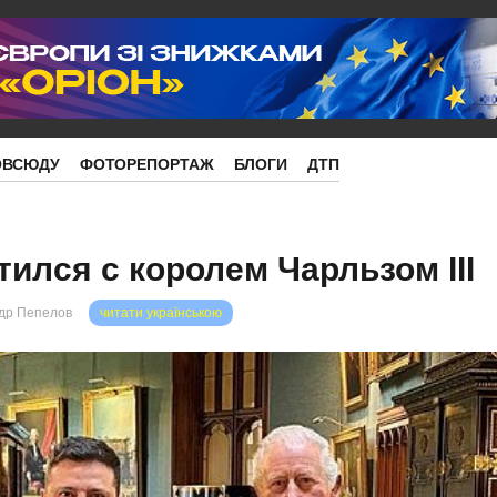
ОВСЮДУ
ФОТОРЕПОРТАЖ
БЛОГИ
ДТП
ился с королем Чарльзом III
др Пепелов
читати українською