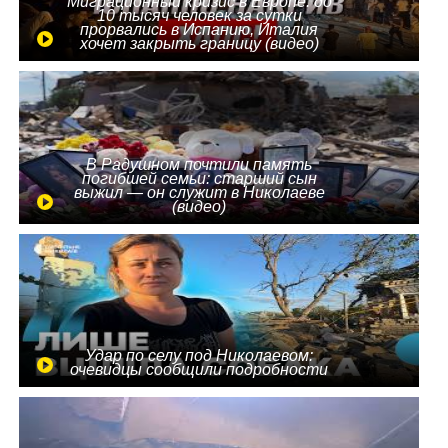
Миграционный кризис в Европе: до
10 тысяч человек за сутки
прорвались в Испанию, Италия
хочет закрыть границу (видео)
В Радушном почтили память
погибшей семьи: старший сын
выжил — он служит в Николаеве
(видео)
Удар по селу под Николаевом:
очевидцы сообщили подробности