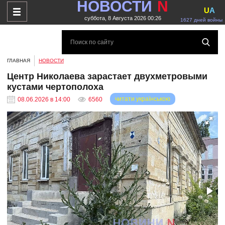
НОВОСТИ
N
U
A
суббота, 8 Августа 2026 00:26
1627 дней войны
ГЛАВНАЯ
НОВОСТИ
Центр Николаева зарастает двухметровыми
кустами чертополоха
читати українською
08.06.2026 в 14:00
6560