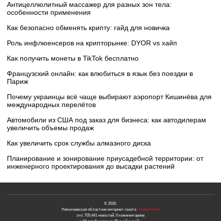
Антицеллюлитный массажер для разных зон тела:
особенности применения
Как безопасно обменять крипту: гайд для новичка
Роль инфлюенсеров на крипторынке: DYOR vs хайп
Как получить монеты в TikTok бесплатно
Французский онлайн: как влюбиться в язык без поездки в
Париж
Почему украинцы всё чаще выбирают аэропорт Кишинёва для
международных перелётов
Автомобили из США под заказ для бизнеса: как автодилерам
увеличить объемы продаж
Как увеличить срок службы алмазного диска
Планирование и зонирование приусадебной территории: от
инженерного проектирования до высадки растений
© 2026.
Николаевская областная интернет-газета
«Новости N»
это: 705,441 новостей, 0 комментариев