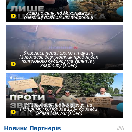
Удар по селу під Миколаєвом:
очевидці повідомили подробиці
З'явились перші фото атаки на
Миколаєві: безпілотник пробив дах
житлового будинку та залетів у
квартиру (відео)
У Миколаєві пройшла акція на
підтримку комбрига 123-ї бригади
Олега Макухи (відео)