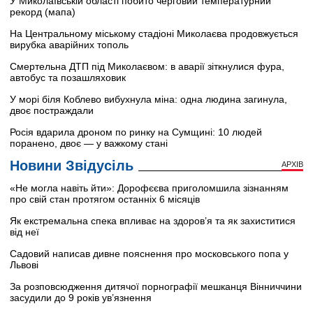
У Миколаївській області побито черговий температурний
рекорд (мапа)
На Центральному міському стадіоні Миколаєва продовжується
вирубка аварійних тополь
Смертельна ДТП під Миколаєвом: в аварії зіткнулися фура,
автобус та позашляховик
У морі біля Коблево вибухнула міна: одна людина загинула,
двоє постраждали
Росія вдарила дроном по ринку на Сумщині: 10 людей
поранено, двоє — у важкому стані
Новини Звідусіль
АРХІВ
«Не могла навіть йти»: Дорофєєва приголомшила зізнанням
про свій стан протягом останніх 6 місяців
Як екстремальна спека впливає на здоров’я та як захиститися
від неї
Садовий написав дивне пояснення про московського попа у
Львові
За розповсюдження дитячої порнографії мешканця Вінниччини
засудили до 9 років ув’язнення