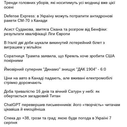
Тренди головних уборів, які носитимуть усі модниці вже цієї
осені
Defense Express: в Україну можуть потрапити антидронові
ракети CM-70 з Канади
Асист Судакова, звитяга Сікана та розгром від Бенфіки:
результати кваліфікації Ліги Європи
В Італії дві доби шукали викинутий лотерейний білет з
виграшем у мільйон
Соратниця Трампа заявила, що Кремль хоче зробити США
покірними
Ймовірний суперник "Динамо" знищує "ДАК 1904" - 6:0
Ціни на авто в Канаді падають, але вживані електромобілі
стрімко дорожчають
Доба тривалістю 16 днів та вічний Сатурн у небі: як
обертається загадковий Титан
ChatGPT перевершив письменників: його «творчість» читачам
цікавіша й емоційніша
Спека до +38, грози та град: якою буде погода в Україні 7
серпня