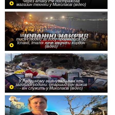
Через атаку РФ постраждав
магазин техніки у Миколаєві (відео)
Міграційна криза в Європі: до 10
тисяч людей за добу прорвалися до
Іспанії, Італія хоче закрити кордон
(відео)
У Радушному вшанували пам'ять
загиблої родини: старший син вижив
- він служить у Миколаєві (відео)