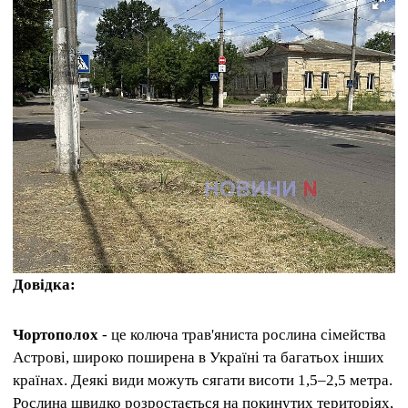
Довідка:
Чортополох
- це колюча трав'яниста рослина сімейства
Астрові, широко поширена в Україні та багатьох інших
країнах. Деякі види можуть сягати висоти 1,5–2,5 метра.
Рослина швидко розростається на покинутих територіях,