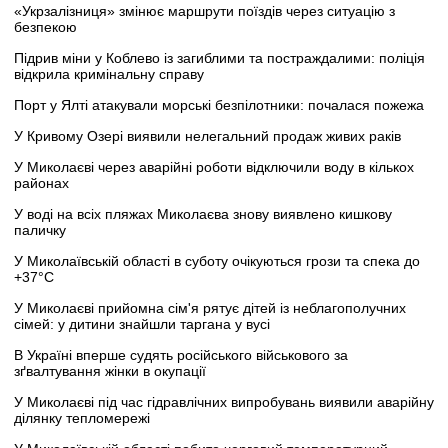
«Укрзалізниця» змінює маршрути поїздів через ситуацію з
безпекою
Підрив міни у Коблево із загиблими та постраждалими: поліція
відкрила кримінальну справу
Порт у Ялті атакували морські безпілотники: почалася пожежа
У Кривому Озері виявили нелегальний продаж живих раків
У Миколаєві через аварійні роботи відключили воду в кількох
районах
У воді на всіх пляжах Миколаєва знову виявлено кишкову
паличку
У Миколаївській області в суботу очікуються грози та спека до
+37°C
У Миколаєві прийомна сім'я рятує дітей із неблагополучних
сімей: у дитини знайшли таргана у вусі
В Україні вперше судять російського військового за
зґвалтування жінки в окупації
У Миколаєві під час гідравлічних випробувань виявили аварійну
ділянку тепломережі