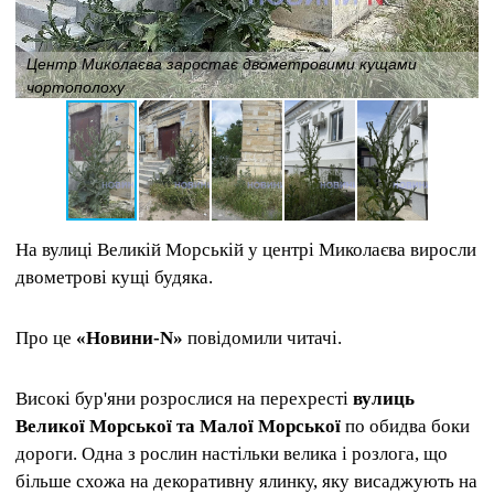
Центр Миколаєва заростає двометровими кущами
чортополоху
На вулиці Великій Морській у центрі Миколаєва виросли
двометрові кущі будяка.
Про це
«Новини-N»
повідомили читачі.
Високі бур'яни розрослися на перехресті
вулиць
Великої Морської та Малої Морської
по обидва боки
дороги. Одна з рослин настільки велика і розлога, що
більше схожа на декоративну ялинку, яку висаджують на