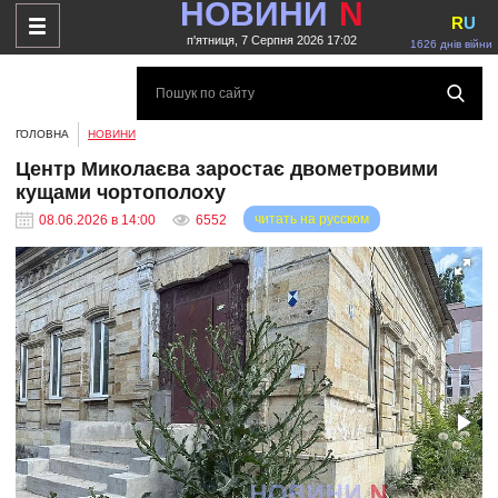
НОВИНИ
N
R
U
п'ятниця, 7 Серпня 2026 17:02
1626 днів війни
ГОЛОВНА
НОВИНИ
Центр Миколаєва заростає двометровими
кущами чортополоху
читать на русском
08.06.2026 в 14:00
6552