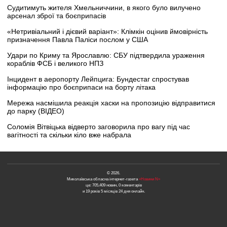
Судитимуть жителя Хмельниччини, в якого було вилучено
арсенал зброї та боєприпасів
«Нетривіальний і дієвий варіант»: Клімкін оцінив ймовірність
призначення Павла Паліси послом у США
Удари по Криму та Ярославлю: СБУ підтвердила ураження
кораблів ФСБ і великого НПЗ
Інцидент в аеропорту Лейпцига: Бундестаг спростував
інформацію про боєприпаси на борту літака
Мережа насмішила реакція хаски на пропозицію відправитися
до парку (ВІДЕО)
Соломія Вітвіцька відверто заговорила про вагу під час
вагітності та скільки кіло вже набрала
© 2026.
Миколаївська обласна інтернет-газета
«Новини N»
це: 705,409 новин, 0 коментарів
и 19 років 5 місяців 24 дня онлайн.