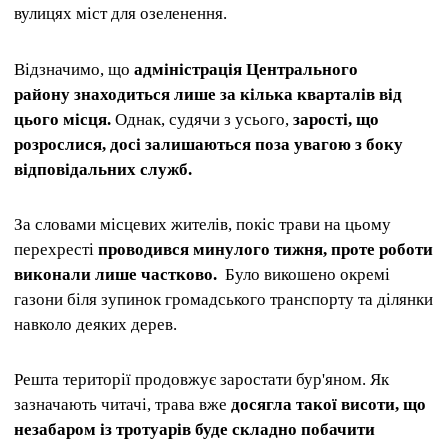
вулицях міст для озеленення.
Відзначимо, що
адміністрація Центрального
району
знаходиться лише за кілька кварталів від
цього місця.
Однак, судячи з усього,
зарості, що
розрослися, досі залишаються поза увагою з боку
відповідальних служб.
За словами місцевих жителів, покіс трави на цьому
перехресті
проводився минулого тижня, проте роботи
виконали лише частково.
Було викошено окремі
газони біля зупинок громадського транспорту та ділянки
навколо деяких дерев.
Решта території продовжує заростати бур'яном. Як
зазначають читачі, трава вже
досягла такої висоти, що
незабаром із тротуарів буде складно побачити