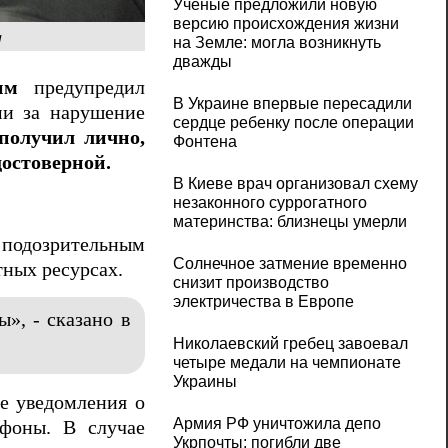
Ученые предложили новую
версию происхождения жизни
и
на Земле: могла возникнуть
дважды
им
предупредил
В Украине впервые пересадили
ми за нарушение
сердце ребенку после операции
получил лично,
Фонтена
остоверной.
В Киеве врач организовал схему
незаконного суррогатного
материнства: близнецы умерли
 подозрительным
Солнечное затмение временно
тных ресурсах.
снизит производство
электричества в Европе
», - сказано в
Николаевский гребец завоевал
четыре медали на чемпионате
Украины
е уведомления о
Армия РФ уничтожила депо
фоны. В случае
Укрпочты: погибли две