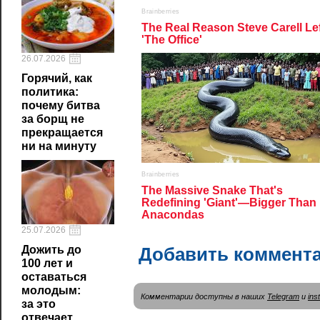
26.07.2026
Горячий, как
политика:
почему битва
за борщ не
прекращается
ни на минуту
25.07.2026
Добавить коммент
Дожить до
100 лет и
оставаться
молодым:
Комментарии доступны в наших
Telegram
и
ins
за это
отвечает