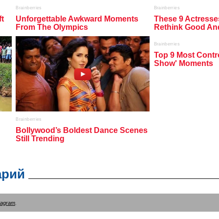
арий
tagram
.