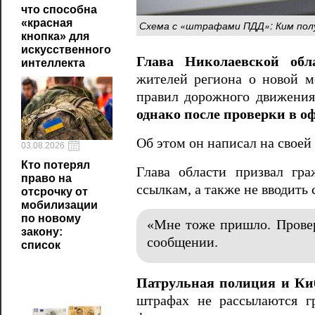
что способна
«красная
Схема с «штрафами ПДД»: Ким пол
кнопка» для
искусственного
Глава Николаевской об
интеллекта
жителей региона о новой м
правил дорожного движения.
однако после проверки в 
Об этом он написал на своей 
03.08.2026
Кто потерял
Глава области призвал гр
право на
ссылкам, а также не вводить
отсрочку от
мобилизации
по новому
«Мне тоже пришло. Провер
закону:
сообщении.
список
Патрульная полиция и К
штрафах не рассылаются г