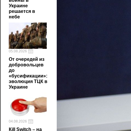
войны в
Украине
решается в
небе
05.08.2026
От очередей из
добровольцев
до
«бусификации»:
эволюция ТЦК в
Украине
04.08.2026
Кill Switch – на