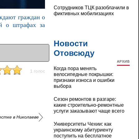
Сотрудников ТЦК разоблачили в
фиктивных мобилизациях
ждают граждан о
ий о штрафах за
Новости
Отовсюду
АРХИВ
Когда пора менять
1 голос
велосипедные покрышки:
признаки износа и ошибки
выбора
Сезон ремонтов в разгаре:
какие строительно-ремонтные
услуги заказывают чаще всего
естке в Николаеве
Университеты Чехии: как
украинскому абитуриенту
поступить на бесплатное