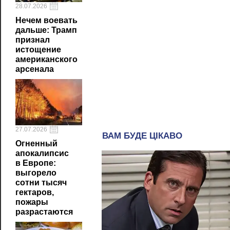
28.07.2026
Нечем воевать
дальше: Трамп
признал
истощение
американского
арсенала
27.07.2026
Огненный
апокалипсис
в Европе:
выгорело
сотни тысяч
гектаров,
пожары
разрастаются