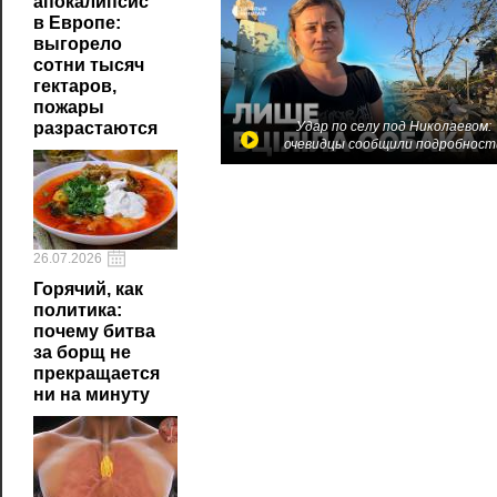
апокалипсис
в Европе:
выгорело
сотни тысяч
гектаров,
пожары
разрастаются
Удар по селу под Николаевом:
очевидцы сообщили подробност
26.07.2026
Горячий, как
политика:
почему битва
за борщ не
прекращается
ни на минуту