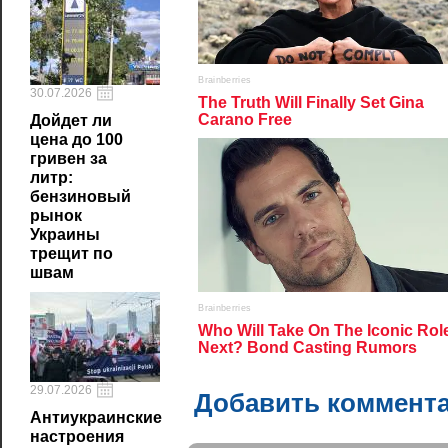
30.07.2026
Дойдет ли
цена до 100
гривен за
литр:
бензиновый
рынок
Украины
трещит по
швам
29.07.2026
Добавить коммент
Антиукраинские
настроения