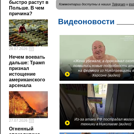
быстро растут в
Комментарии доступны в наших
Telegram
и
ins
Польше. В чем
причина?
Видеоновости
28.07.2026
Нечем воевать
«Жена убежала, а дрон начал охот
дальше: Трамп
появились новые подробности ат
признал
на фермера из Николаевщины 
истощение
Херсоне (видео)
американского
арсенала
Из-за атаки РФ пострадал магаз
27.07.2026
техники в Николаеве (видео)
Огненный