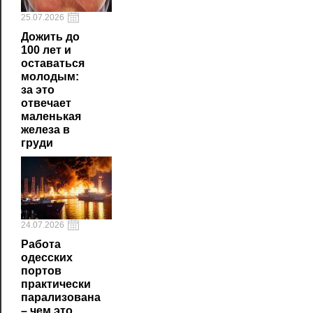
25.07.2026
Дожить до
100 лет и
оставаться
молодым:
за это
отвечает
маленькая
железа в
груди
24.07.2026
Работа
одесских
портов
практически
парализована
– чем это