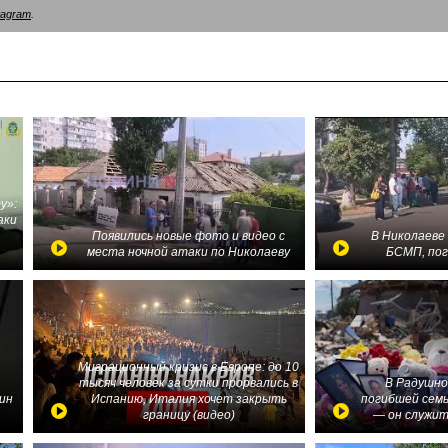
tagram
.
у»:
аки
в
Появились новые фото и видео с
В Николаеве
места ночной атаки по Николаеву
БСМП, по
Миграционный кризис в Европе: до 10
тысяч человек за сутки прорвались в
В Радушно
ин
Испанию, Италия хочет закрыть
погибшей семь
границу (видео)
— он служит