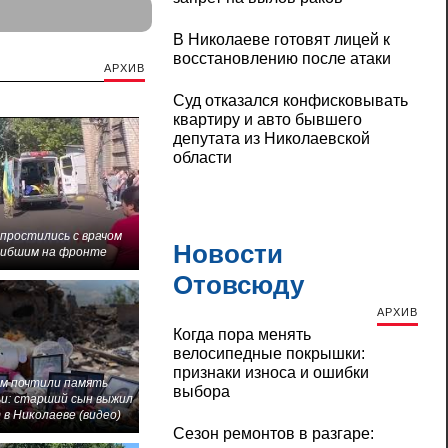
В Николаеве готовят лицей к
восстановлению после атаки
АРХИВ
Суд отказался конфисковывать
квартиру и авто бывшего
депутата из Николаевской
области
 простились с врачом
Новости
гибшим на фронте
Отовсюду
АРХИВ
Когда пора менять
велосипедные покрышки:
признаки износа и ошибки
м почтили память
выбора
и: старший сын выжил
 в Николаеве (видео)
Сезон ремонтов в разгаре: