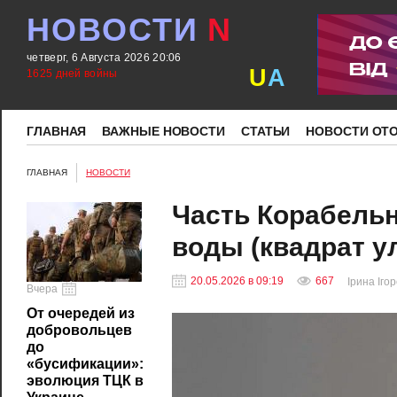
НОВОСТИ
N
четверг, 6 Августа 2026 20:06
U
A
1625 дней войны
ГЛАВНАЯ
ВАЖНЫЕ НОВОСТИ
СТАТЬИ
НОВОСТИ ОТ
ГЛАВНАЯ
НОВОСТИ
Часть Корабельн
воды (квадрат у
20.05.2026 в 09:19
667
Ірина Іго
Вчера
От очередей из
добровольцев
до
«бусификации»:
эволюция ТЦК в