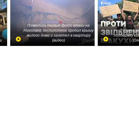
Появились первые фото атаки на
Николаев: беспилотник пробил крышу
В Николае
жилого дома и залетел в квартиру
поддержку ко
и
(видео)
Ол