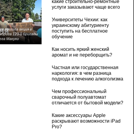
какие строительно-ремонтные
услуги заказывают чаще всего
Университеты Чехии: как
украинскому абитуриенту
ве прошла акция в
поступить на бесплатное
мбрига 123-й бригады
обучение
ега Макухи
Как носить яркий женский
аромат и не переборщить?
Частная или государственная
наркология: в чем разница
подхода к лечению алкоголизма
Чем профессиональный
сварочный полуавтомат
отличается от бытовой модели?
Какие аксессуары Apple
раскрывают возможности iPad
Pro?