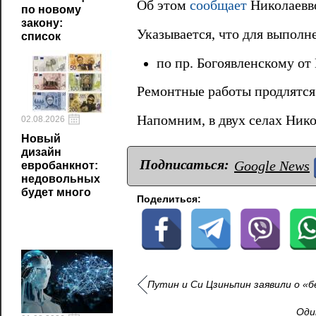
Об этом
сообщает
Николаевв
по новому
закону:
Указывается, что для выпол
список
по пр. Богоявленскому от
Ремонтные работы продлятс
Напомним, в двух селах Ник
02.08.2026
Новый
дизайн
Подписаться:
Google News
евробанкнот:
недовольных
будет много
Поделиться:
Путин и Си Цзиньпин заявили о «
Оди