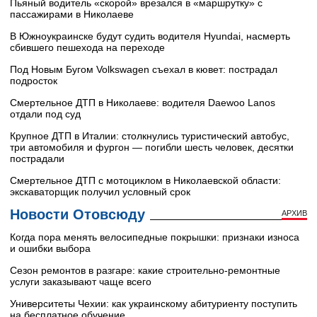
Пьяный водитель «скорой» врезался в «маршрутку» с
пассажирами в Николаеве
В Южноукраинске будут судить водителя Hyundai, насмерть
сбившего пешехода на переходе
Под Новым Бугом Volkswagen съехал в кювет: пострадал
подросток
Смертельное ДТП в Николаеве: водителя Daewoo Lanos
отдали под суд
Крупное ДТП в Италии: столкнулись туристический автобус,
три автомобиля и фургон — погибли шесть человек, десятки
пострадали
Смертельное ДТП с мотоциклом в Николаевской области:
экскаваторщик получил условный срок
Новости Отовсюду
АРХИВ
Когда пора менять велосипедные покрышки: признаки износа
и ошибки выбора
Сезон ремонтов в разгаре: какие строительно-ремонтные
услуги заказывают чаще всего
Университеты Чехии: как украинскому абитуриенту поступить
на бесплатное обучение