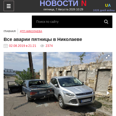
НОВОСТИ
N
U
A
пятница, 7 Августа 2026 10:29
1626 дней войны
ГЛАВНАЯ
ДТП НИКОЛАЕВА
Все аварии пятницы в Николаеве
02.08.2019 в 21:21
2374