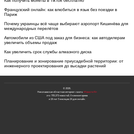
Как получить монеты в TikTok бесплатно
Французский онлайн: как влюбиться в язык без поездки в
Париж
Почему украинцы всё чаще выбирают аэропорт Кишинёва для
международных перелётов
Автомобили из США под заказ для бизнеса: как автодилерам
увеличить объемы продаж
Как увеличить срок службы алмазного диска
Планирование и зонирование приусадебной территории: от
инженерного проектирования до высадки растений
© 2026.
Николаевская областная интернет-газета
«Новости N»
это: 705,373 новостей, 0 комментариев
и 19 лет 5 месяцев 24 дня онлайн.