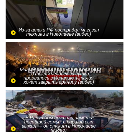
Из-за атаки РФ пострадал магазин
техники в Николаеве (видео)
Миграционный кризис в Европе: до
10 тысяч человек за сутки
прорвались в Испанию, Италия
хочет закрыть границу (видео)
В Радушном почтили память
погибшей семьи: старший сын
выжил — он служит в Николаеве
(видео)