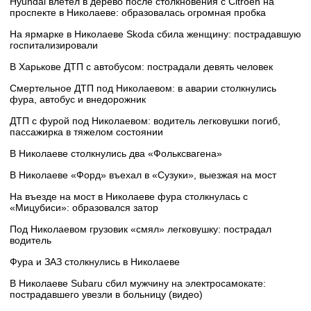
Hyundai влетел в дерево после столкновения с Citroën на
проспекте в Николаеве: образовалась огромная пробка
На ярмарке в Николаеве Skoda сбила женщину: пострадавшую
госпитализировали
В Харькове ДТП с автобусом: пострадали девять человек
Смертельное ДТП под Николаевом: в аварии столкнулись
фура, автобус и внедорожник
ДТП с фурой под Николаевом: водитель легковушки погиб,
пассажирка в тяжелом состоянии
В Николаеве столкнулись два «Фольксвагена»
В Николаеве «Форд» въехал в «Сузуки», выезжая на мост
На въезде на мост в Николаеве фура столкнулась с
«Мицубиси»: образовался затор
Под Николаевом грузовик «смял» легковушку: пострадал
водитель
Фура и ЗАЗ столкнулись в Николаеве
В Николаеве Subaru сбил мужчину на электросамокате:
пострадавшего увезли в больницу (видео)