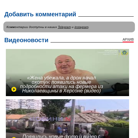
Добавить комментарий
Комментарии доступны в наших
Telegram
и
instagram
.
Видеоновости
АРХИВ
«Жена убежала, а дрон начал
охоту»: появились новые
подробности атаки на фермера из
Николаевщины в Херсоне (видео)
Появились новые фото и видео с