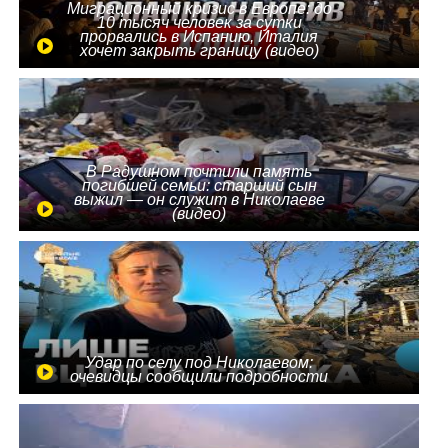
Миграционный кризис в Европе: до
10 тысяч человек за сутки
прорвались в Испанию, Италия
хочет закрыть границу (видео)
В Радушном почтили память
погибшей семьи: старший сын
выжил — он служит в Николаеве
(видео)
Удар по селу под Николаевом:
очевидцы сообщили подробности