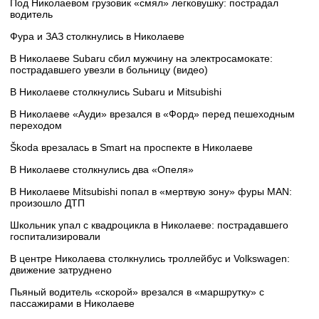
Под Николаевом грузовик «смял» легковушку: пострадал
водитель
Фура и ЗАЗ столкнулись в Николаеве
В Николаеве Subaru сбил мужчину на электросамокате:
пострадавшего увезли в больницу (видео)
В Николаеве столкнулись Subaru и Mitsubishi
В Николаеве «Ауди» врезался в «Форд» перед пешеходным
переходом
Škoda врезалась в Smart на проспекте в Николаеве
В Николаеве столкнулись два «Опеля»
В Николаеве Mitsubishi попал в «мертвую зону» фуры MAN:
произошло ДТП
Школьник упал с квадроцикла в Николаеве: пострадавшего
госпитализировали
В центре Николаева столкнулись троллейбус и Volkswagen:
движение затруднено
Пьяный водитель «скорой» врезался в «маршрутку» с
пассажирами в Николаеве