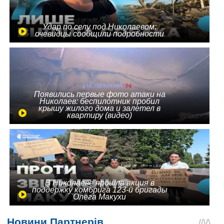
Удар по селу под Николаевом:
очевидцы сообщили подробности
Появились первые фото атаки на
Николаев: беспилотник пробил
крышу жилого дома и залетел в
квартиру (видео)
В Николаеве прошла акция в
поддержку комбрига 123-й бригады
Олега Макухи