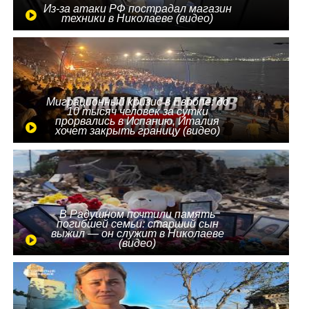
Из-за атаки РФ пострадал магазин
техники в Николаеве (видео)
Миграционный кризис в Европе: до
10 тысяч человек за сутки
прорвались в Испанию, Италия
хочет закрыть границу (видео)
В Радушном почтили память
погибшей семьи: старший сын
выжил — он служит в Николаеве
(видео)