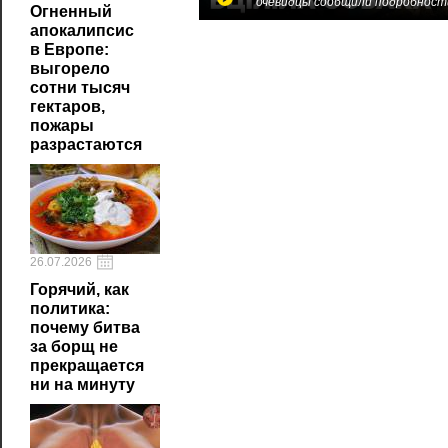
очевидцы сообщили подробност
Огненный
апокалипсис
в Европе:
выгорело
сотни тысяч
гектаров,
пожары
разрастаются
26.07.2026
Горячий, как
политика:
почему битва
за борщ не
прекращается
ни на минуту