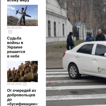
всему миру
06.08.2026
Судьба
войны в
Украине
решается
в небе
05.08.2026
От очередей из
добровольцев
до
«бусификации»: