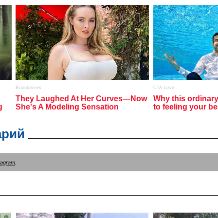
арий
tagram
.