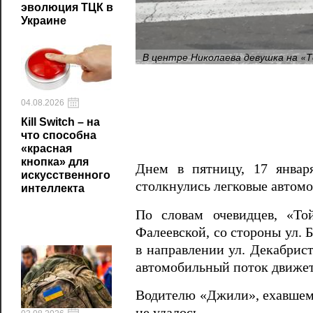
эволюция ТЦК в
Украине
В центре Николаева девушка на «Т
04.08.2026
Кill Switch – на
что способна
«красная
кнопка» для
Днем в пятницу, 17 январ
искусственного
столкнулись легковые автомоб
интеллекта
По словам очевидцев, «Той
Фалеевской, со стороны ул. 
в направлении ул. Декабрист
автомобильный поток движет
Водителю «Джили», ехавшему
не удалось.