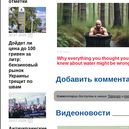
отметки
30.07.2026
Дойдет ли
цена до 100
гривен за
литр:
бензиновый
рынок
Украины
Добавить коммент
трещит по
швам
Комментарии доступны в наших
Telegram
и
ins
Видеоновости
29.07.2026
Антиукраинские