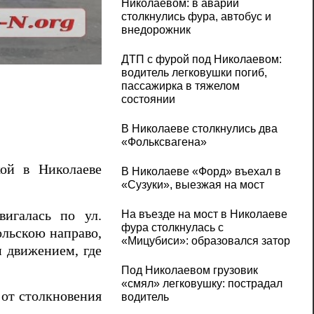
Николаевом: в аварии
столкнулись фура, автобус и
внедорожник
В центре Николаева девушка на «Тойоте»
ДТП с фурой под Николаевом:
водитель легковушки погиб,
пассажирка в тяжелом
состоянии
В Николаеве столкнулись два
«Фольксвагена»
кой в Николаеве
В Николаеве «Форд» въехал в
«Сузуки», выезжая на мост
вигалась по ул.
На въезде на мост в Николаеве
фура столкнулась с
ольскою направо,
«Мицубиси»: образовался затор
м движением, где
Под Николаевом грузовик
«смял» легковушку: пострадал
от столкновения
водитель