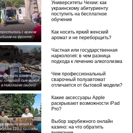
Университеты Чехии: как
украинскому абитуриенту
поступить на бесплатное
обучение
Как носить яркий женский
 простились с врачом
гибшим на фронте
аромат и не переборщить?
Частная или государственная
наркология: в чем разница
подхода к лечению алкоголизма
Чем профессиональный
м почтили память
сварочный полуавтомат
и: старший сын выжил
отличается от бытовой модели?
 в Николаеве (видео)
Какие аксессуары Apple
раскрывают возможности iPad
Pro?
Выбор зарубежного онлайн
ве прошла акция в
казино: на что обратить
мбрига 123-й бригады
внимание