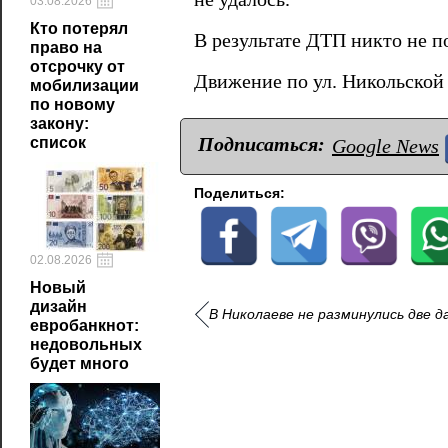
03.08.2026
Кто потерял
В результате ДТП никто не п
право на
отсрочку от
Движение по ул. Никольской 
мобилизации
по новому
закону:
Подписаться:
список
Google News
Поделиться:
02.08.2026
Новый
дизайн
В Николаеве не разминулись две 
евробанкнот:
недовольных
будет много