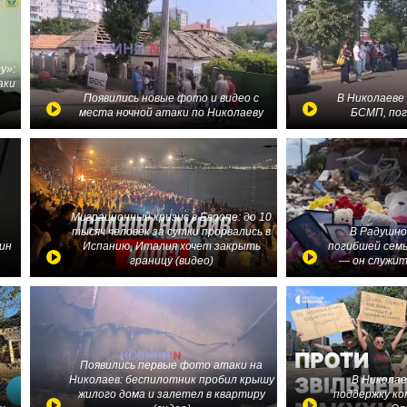
у»:
аки
в
Появились новые фото и видео с
В Николаеве
места ночной атаки по Николаеву
БСМП, по
Миграционный кризис в Европе: до 10
тысяч человек за сутки прорвались в
В Радушно
ин
Испанию, Италия хочет закрыть
погибшей семь
границу (видео)
— он служит
Появились первые фото атаки на
Николаев: беспилотник пробил крышу
В Николае
жилого дома и залетел в квартиру
поддержку ко