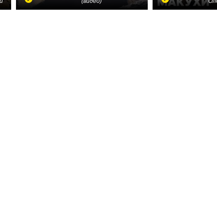
и
(видео)
Ол