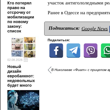
участок антигололедными ре
Кто потерял
право на
Ранее в Одессе на предприя
отсрочку от
мобилизации
по новому
закону:
Подписаться:
Google News
список
Поделиться:
02.08.2026
Новый
В Николаеве «Фиат» с прицепом в
дизайн
евробанкнот:
недовольных
будет много