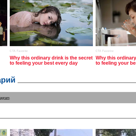
арий
tagram
.