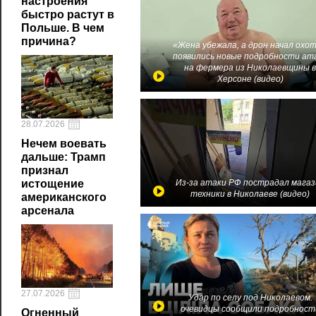
настроения
быстро растут в
Польше. В чем
причина?
«Жена убежала, а дрон начал охот
появились новые подробности ат
на фермера из Николаевщины 
Херсоне (видео)
28.07.2026
Нечем воевать
дальше: Трамп
признал
Из-за атаки РФ пострадал магаз
истощение
техники в Николаеве (видео)
американского
арсенала
27.07.2026
Удар по селу под Николаевом:
очевидцы сообщили подробност
Огненный