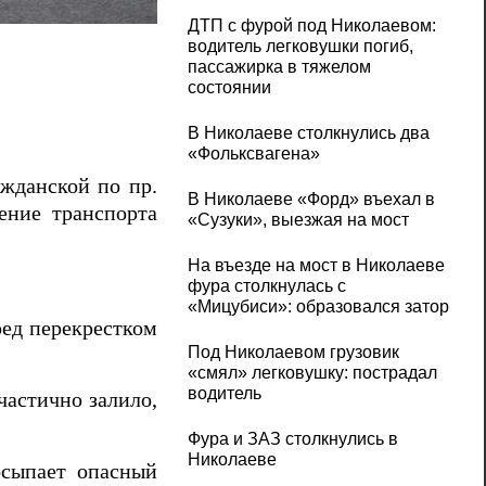
В центре Николаева на дороге из-за пор
ДТП с фурой под Николаевом:
водитель легковушки погиб,
пассажирка в тяжелом
состоянии
В Николаеве столкнулись два
«Фольксвагена»
ажданской по пр.
В Николаеве «Форд» въехал в
жение транспорта
«Сузуки», выезжая на мост
На въезде на мост в Николаеве
фура столкнулась с
«Мицубиси»: образовался затор
ред перекрестком
Под Николаевом грузовик
«смял» легковушку: пострадал
водитель
 частично залило,
Фура и ЗАЗ столкнулись в
Николаеве
осыпает опасный