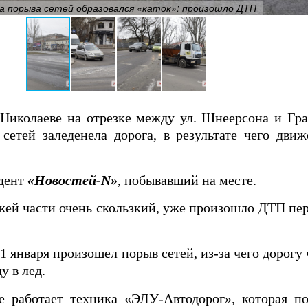
за порыва сетей образовался «каток»: произошло ДТП
в Николаеве на отрезке между ул. Шнеерсона и Гр
сетей заледенела дорога, в результате чего дви
ндент
«Новостей-N»
, побывавший на месте.
зжей части очень скользкий, уже произошло ДТП пе
11 января произошел порыв сетей, из-за чего дорогу
у в лед.
 работает техника «ЭЛУ-Автодорог», которая п