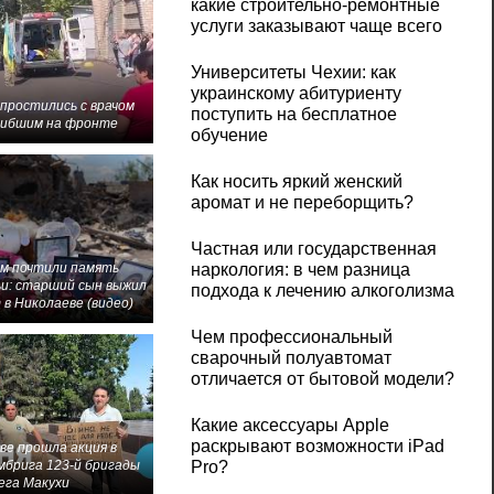
какие строительно-ремонтные
услуги заказывают чаще всего
Университеты Чехии: как
украинскому абитуриенту
 простились с врачом
поступить на бесплатное
гибшим на фронте
обучение
Как носить яркий женский
аромат и не переборщить?
Частная или государственная
м почтили память
наркология: в чем разница
и: старший сын выжил
подхода к лечению алкоголизма
 в Николаеве (видео)
Чем профессиональный
сварочный полуавтомат
отличается от бытовой модели?
Какие аксессуары Apple
раскрывают возможности iPad
ве прошла акция в
мбрига 123-й бригады
Pro?
ега Макухи