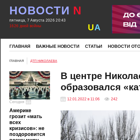
НОВОСТИ
N
пятница, 7 Августа 2026 20:43
U
A
1626 дней войны
ГЛАВНАЯ
ВАЖНЫЕ НОВОСТИ
СТАТЬИ
НОВОСТИ ОТ
ГЛАВНАЯ
ДТП НИКОЛАЕВА
В центре Никола
образовался «ка
12.01.2022 в 11:06
242
Сегодня
Америке
грозит «мать
всех
кризисов»: не
поздоровится