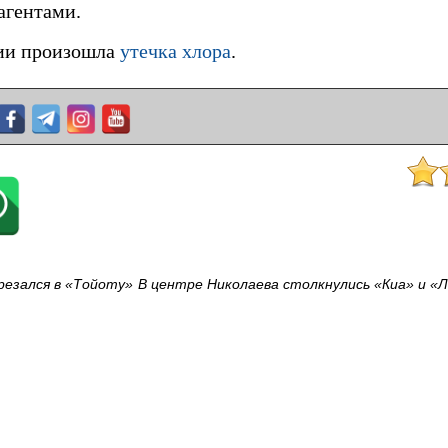
агентами.
тии произошла
утечка хлора
.
резался в «Тойоту»
В центре Николаева столкнулись «Киа» и «