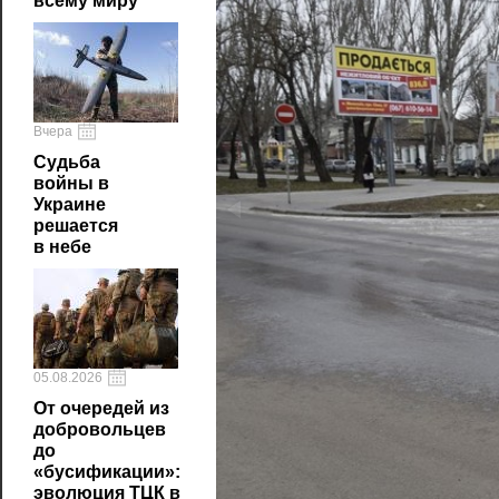
всему миру
Вчера
Судьба
войны в
Украине
решается
в небе
05.08.2026
От очередей из
добровольцев
до
«бусификации»:
эволюция ТЦК в