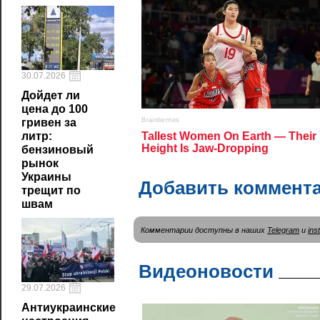
30.07.2026
Дойдет ли
цена до 100
гривен за
литр:
бензиновый
рынок
Украины
Добавить коммент
трещит по
швам
Комментарии доступны в наших
Telegram
и
ins
Видеоновости
29.07.2026
Антиукраинские