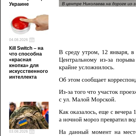
В центре Николаева на дороге из-
Украине
04.08.2026
Кill Switch – на
В среду утром, 12 января, 
что способна
Центральному из-за порыва 
«красная
кнопка» для
крайне усложнилось.
искусственного
интеллекта
Об этом сообщает корреспо
Из-за того что участок прое
с ул. Малой Морской.
Как оказалось, еще с вечера 
а ночной мороз превратил вод
На данный момент на месте
03.08.2026