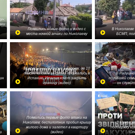
у»:
аки
в
Появились новые фото и видео с
В Николаеве
места ночной атаки по Николаеву
БСМП, по
Миграционный кризис в Европе: до 10
тысяч человек за сутки прорвались в
В Радушно
ин
Испанию, Италия хочет закрыть
погибшей семь
границу (видео)
— он служит
Появились первые фото атаки на
Николаев: беспилотник пробил крышу
В Николае
жилого дома и залетел в квартиру
поддержку ко
и
(видео)
Ол