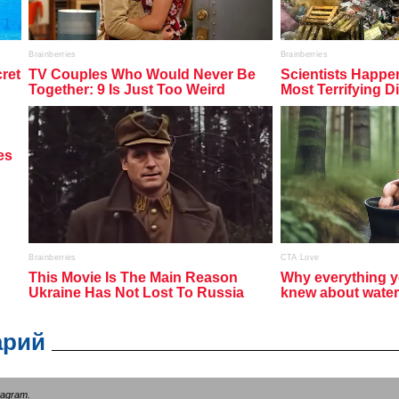
арий
tagram
.