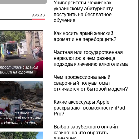
Университеты Чехии: как
украинскому абитуриенту
поступить на бесплатное
АРХИВ
обучение
Как носить яркий женский
аромат и не переборщить?
Частная или государственная
наркология: в чем разница
подхода к лечению алкоголизма
 простились с врачом
гибшим на фронте
Чем профессиональный
сварочный полуавтомат
отличается от бытовой модели?
Какие аксессуары Apple
раскрывают возможности iPad
м почтили память
Pro?
и: старший сын выжил
 в Николаеве (видео)
Выбор зарубежного онлайн
казино: на что обратить
внимание