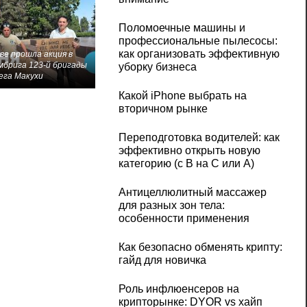
Поломоечные машины и
профессиональные пылесосы:
как организовать эффективную
ве прошла акция в
мбрига 123-й бригады
уборку бизнеса
ега Макухи
Какой iPhone выбрать на
вторичном рынке
Переподготовка водителей: как
эффективно открыть новую
категорию (с B на C или А)
Антицеллюлитный массажер
для разных зон тела:
особенности применения
Как безопасно обменять крипту:
гайд для новичка
Роль инфлюенсеров на
крипторынке: DYOR vs хайп