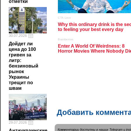
отметки
30.07.2026
Дойдет ли
цена до 100
гривен за
литр:
бензиновый
рынок
Украины
трещит по
швам
Добавить коммент
29.07.2026
Комментарии доступны в наших
Telegram
и
ins
Антиукраинские