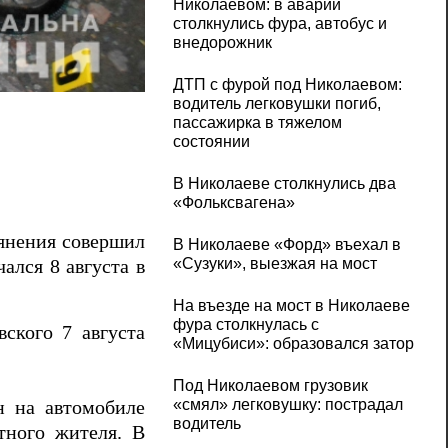
Николаевом: в аварии
столкнулись фура, автобус и
внедорожник
В Ровенской области пьяный подросток 
ДТП с фурой под Николаевом:
водитель легковушки погиб,
пассажирка в тяжелом
состоянии
В Николаеве столкнулись два
«Фольксвагена»
ьянения совершил
В Николаеве «Форд» въехал в
«Сузуки», выезжая на мост
ался 8 августа в
На въезде на мост в Николаеве
фура столкнулась с
ского 7 августа
«Мицубиси»: образовался затор
Под Николаевом грузовик
«смял» легковушку: пострадал
н на автомобиле
водитель
тного жителя. В