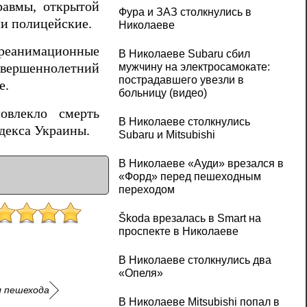
равмы, открытой
Фура и ЗАЗ столкнулись в
ли полицейские.
Николаеве
 реанимационные
В Николаеве Subaru сбил
мужчину на электросамокате:
совершеннолетний
пострадавшего увезли в
е.
больницу (видео)
овлекло смерть
В Николаеве столкнулись
одекса Украины.
Subaru и Mitsubishi
В Николаеве «Ауди» врезался в
«Форд» перед пешеходным
переходом
Škoda врезалась в Smart на
проспекте в Николаеве
В Николаеве столкнулись два
«Опеля»
л пешехода
В Николаеве Mitsubishi попал в