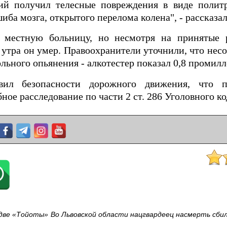
ий получил телесные повреждения в виде полит
иба мозга, открытого перелома колена", - рассказа
в местную больницу, но несмотря на принятые
 утра он умер. Правоохранители уточнили, что не
льного опьянения - алкотестер показал 0,8 промилл
ил безопасности дорожного движения, что п
ное расследование по части 2 ст. 286 Уголовного к
 две «Тойоты»
Во Львовской области нацгвардеец насмерть сби