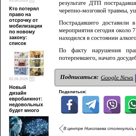
03.08.2026
результате ДТП пострадавш
Кто потерял
черепно-мозговой травмы, уш
право на
отсрочку от
Пострадавшего доставили 
мобилизации
мероприятия сегодня около 7
по новому
находился в состоянии алкого
закону:
список
По факту нарушения прав
потерпевшего, начато досудеб
Подписаться:
Google News
02.08.2026
Новый
Поделиться:
дизайн
евробанкнот:
недовольных
будет много
В центре Николаева столкнулись