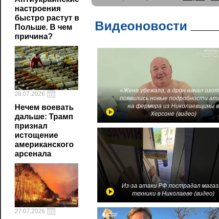
настроения
быстро растут в
Видеоновости
Польше. В чем
причина?
«Жена убежала, а дрон начал охот
28.07.2026
появились новые подробности ат
на фермера из Николаевщины 
Нечем воевать
Херсоне (видео)
дальше: Трамп
признал
истощение
американского
арсенала
Из-за атаки РФ пострадал магаз
техники в Николаеве (видео)
27.07.2026