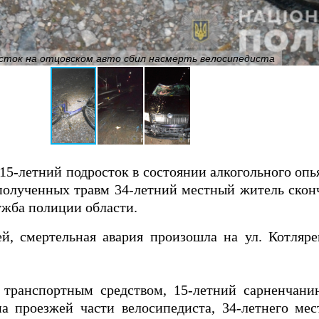
осток на отцовском авто сбил насмерть велосипедиста
15-летний подросток в состоянии алкогольного оп
полученных травм 34-летний местный житель сконч
ужба полиции области.
, смертельная авария произошла на ул. Котлярев
 транспортным средством, 15-летний сарненчани
а проезжей части велосипедиста, 34-летнего мес