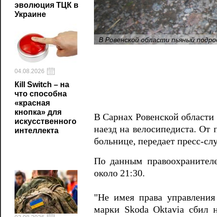
эволюция ТЦК в
Украине
В Ровенской области пьяный подр
04.08.2026
Кill Switch – на
что способна
«красная
кнопка» для
В Сарнах Ровенской области 
искусственного
наезд на велосипедиста. От 
интеллекта
больнице, передает пресс-сл
По данным правоохранителей
около 21:30.
"Не имея права управления
марки Skoda Oktavia сбил н