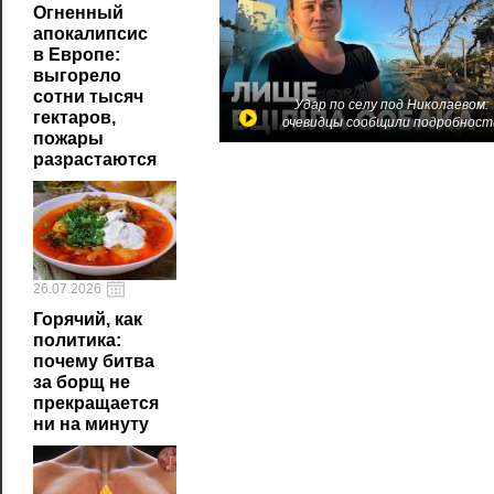
Огненный
апокалипсис
в Европе:
выгорело
сотни тысяч
Удар по селу под Николаевом:
гектаров,
очевидцы сообщили подробност
пожары
разрастаются
26.07.2026
Горячий, как
политика:
почему битва
за борщ не
прекращается
ни на минуту