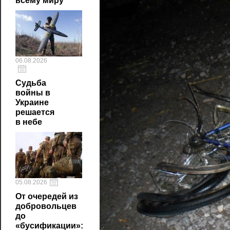
всему миру
06.08.2026
Судьба
войны в
Украине
решается
в небе
05.08.2026
От очередей из
добровольцев
до
«бусификации»: