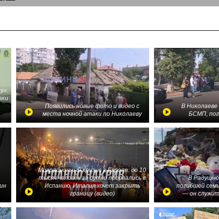
у»:
аки
в
Появились новые фото и видео с
В Николаеве
места ночной атаки по Николаеву
БСМП, по
Миграционный кризис в Европе: до 10
тысяч человек за сутки прорвались в
В Радушно
ин
Испанию, Италия хочет закрыть
погибшей семь
границу (видео)
— он служит