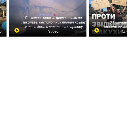
Появились первые фото атаки на
Николаев: беспилотник пробил крышу
В Николае
жилого дома и залетел в квартиру
поддержку ко
и
(видео)
Ол