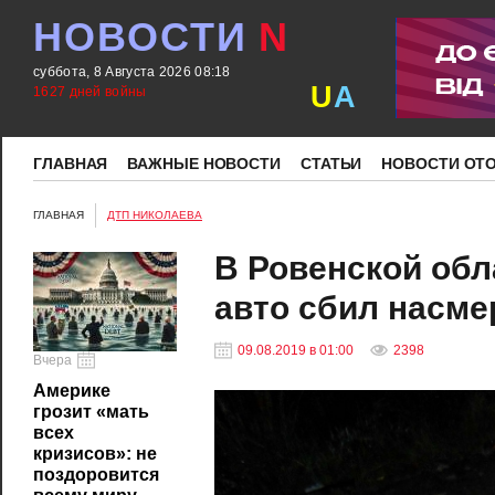
НОВОСТИ
N
суббота, 8 Августа 2026 08:18
U
A
1627 дней войны
ГЛАВНАЯ
ВАЖНЫЕ НОВОСТИ
СТАТЬИ
НОВОСТИ ОТ
ГЛАВНАЯ
ДТП НИКОЛАЕВА
В Ровенской обл
авто сбил насме
09.08.2019 в 01:00
2398
Вчера
Америке
грозит «мать
всех
кризисов»: не
поздоровится