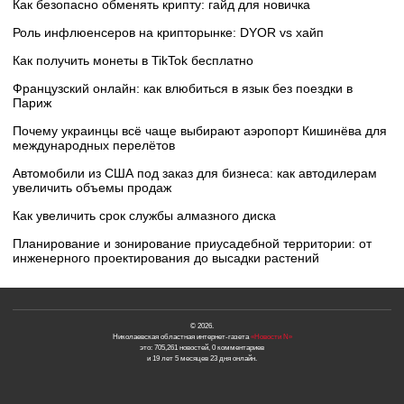
Как безопасно обменять крипту: гайд для новичка
Роль инфлюенсеров на крипторынке: DYOR vs хайп
Как получить монеты в TikTok бесплатно
Французский онлайн: как влюбиться в язык без поездки в
Париж
Почему украинцы всё чаще выбирают аэропорт Кишинёва для
международных перелётов
Автомобили из США под заказ для бизнеса: как автодилерам
увеличить объемы продаж
Как увеличить срок службы алмазного диска
Планирование и зонирование приусадебной территории: от
инженерного проектирования до высадки растений
© 2026.
Николаевская областная интернет-газета
«Новости N»
это: 705,261 новостей, 0 комментариев
и 19 лет 5 месяцев 23 дня онлайн.