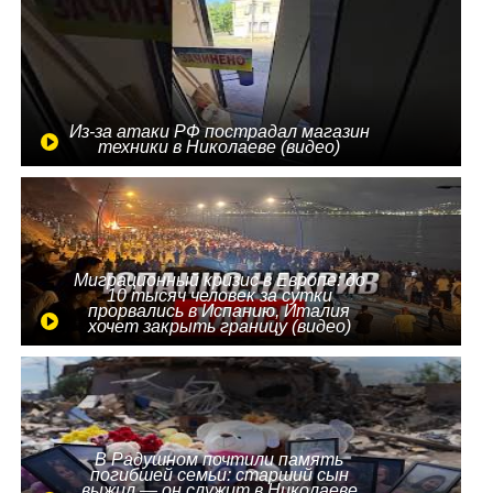
Из-за атаки РФ пострадал магазин
техники в Николаеве (видео)
Миграционный кризис в Европе: до
10 тысяч человек за сутки
прорвались в Испанию, Италия
хочет закрыть границу (видео)
В Радушном почтили память
погибшей семьи: старший сын
выжил — он служит в Николаеве