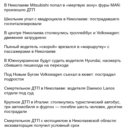
В Николаеве Mitsubishi попал в «мертвую зону» фуры MAN:
произошло ДТП
Школьник упал с квадроцикла в Николаеве: пострадавшего
госпитализировали
В центре Николаева столкнулись троллейбус и Volkswagen:
движение затруднено
Пьяный водитель «скорой» врезался в «маршрутку» с
пассажирами в Николаеве
В Южноукраинске будут судить водителя Hyundai, насмерть
сбившего пешехода на переходе
Под Новым Бугом Volkswagen съехал в кювет: пострадал
подросток
Смертельное ДТП в Николаеве: водителя Daewoo Lanos
отдали под суд
Крупное ДТП в Италии: столкнулись туристический автобус,
три автомобиля и фургон — погибли шесть человек, десятки
пострадали
Смертельное ДТП с мотоциклом в Николаевской области:
экскаваторщик получил условный срок