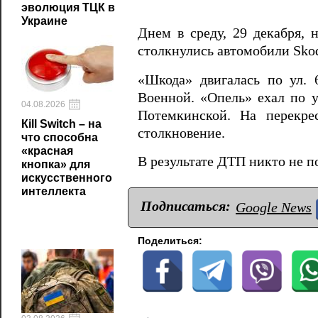
эволюция ТЦК в
Украине
Днем в среду, 29 декабря, 
столкнулись автомобили Skod
«Шкода» двигалась по ул. 
Военной. «Опель» ехал по у
04.08.2026
Потемкинской. На перекре
Кill Switch – на
столкновение.
что способна
«красная
В результате ДТП никто не п
кнопка» для
искусственного
интеллекта
Подписаться:
Google News
Поделиться: