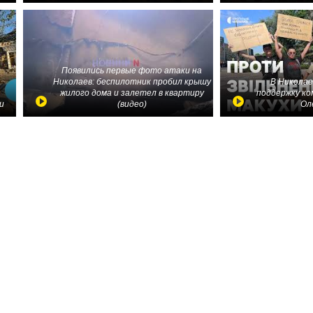
Появились первые фото атаки на
Николаев: беспилотник пробил крышу
В Николае
жилого дома и залетел в квартиру
поддержку ко
и
(видео)
Ол