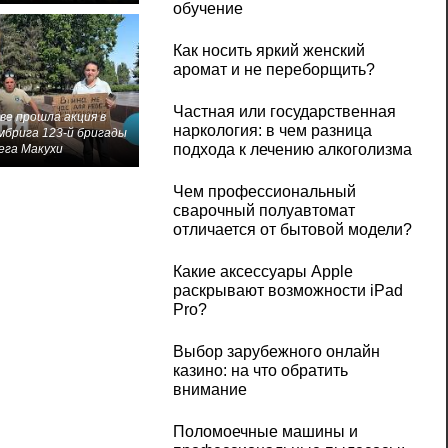
обучение
Как носить яркий женский
аромат и не переборщить?
Частная или государственная
ве прошла акция в
наркология: в чем разница
мбрига 123-й бригады
подхода к лечению алкоголизма
ега Макухи
Чем профессиональный
сварочный полуавтомат
отличается от бытовой модели?
Какие аксессуары Apple
раскрывают возможности iPad
Pro?
Выбор зарубежного онлайн
казино: на что обратить
внимание
Поломоечные машины и