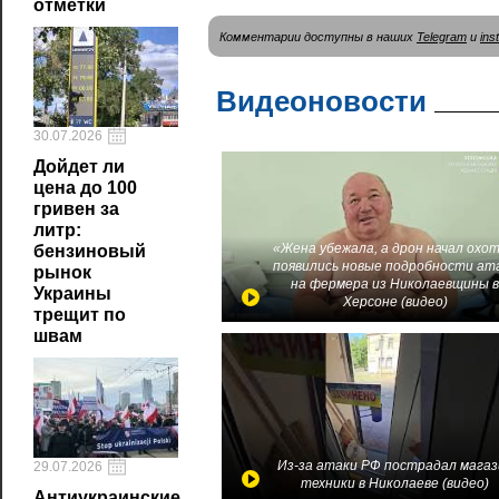
отметки
Комментарии доступны в наших
Telegram
и
ins
Видеоновости
30.07.2026
Дойдет ли
цена до 100
гривен за
литр:
«Жена убежала, а дрон начал охот
бензиновый
появились новые подробности ат
рынок
на фермера из Николаевщины 
Украины
Херсоне (видео)
трещит по
швам
Из-за атаки РФ пострадал магаз
29.07.2026
техники в Николаеве (видео)
Антиукраинские