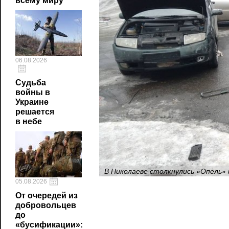
всему миру
06.08.2026
Судьба
войны в
Украине
решается
в небе
В Николаеве столкнулись «Опель»
05.08.2026
От очередей из
добровольцев
до
«бусификации»: