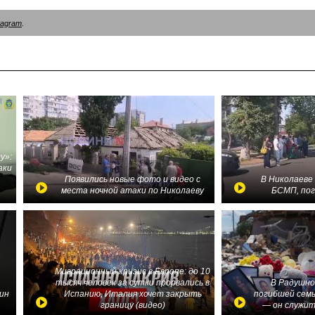
tagram
.
у»:
аки
в
Появились новые фото и видео с
В Николаеве
места ночной атаки по Николаеву
БСМП, по
Миграционный кризис в Европе: до 10
тысяч человек за сутки прорвались в
В Радушно
ин
Испанию, Италия хочет закрыть
погибшей семь
границу (видео)
— он служит