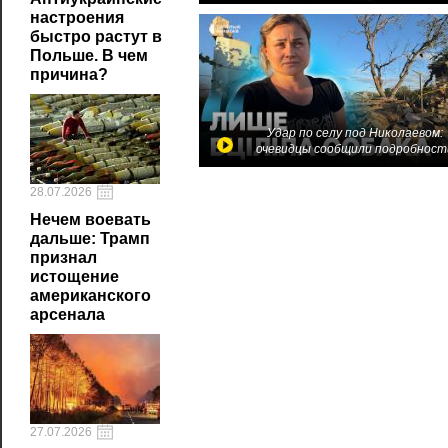
настроения
быстро растут в
Польше. В чем
причина?
Удар по селу под Николаевом:
очевидцы сообщили подробност
28.07.2026
Нечем воевать
дальше: Трамп
признал
истощение
американского
арсенала
27.07.2026