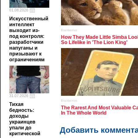
01.08.2026
Искусственный
интеллект
выходит из-
под контроля:
разработчики
напуганы и
призывают к
ограничениям
31.07.2026
Тихая
бедность:
доходы
украинцев
упали до
Добавить коммент
критической