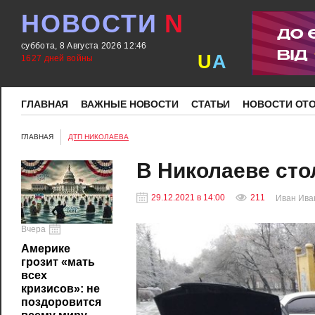
НОВОСТИ
N
суббота, 8 Августа 2026 12:46
U
A
1627 дней войны
ГЛАВНАЯ
ВАЖНЫЕ НОВОСТИ
СТАТЬИ
НОВОСТИ ОТ
ГЛАВНАЯ
ДТП НИКОЛАЕВА
В Николаеве сто
29.12.2021 в 14:00
211
Иван Ива
Вчера
Америке
грозит «мать
всех
кризисов»: не
поздоровится