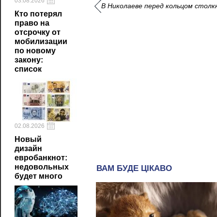
03.08.2026
В Николаеве перед кольцом столк
Кто потерял
право на
отсрочку от
мобилизации
по новому
закону:
список
02.08.2026
Новый
дизайн
евробанкнот:
недовольных
будет много