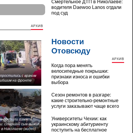
Смертельное ДТП в Николаеве:
водителя Daewoo Lanos отдали
под суд
АРХИВ
Новости
Отовсюду
АРХИВ
Когда пора менять
велосипедные покрышки:
 простились с врачом
признаки износа и ошибки
гибшим на фронте
выбора
Сезон ремонтов в разгаре:
какие строительно-ремонтные
услуги заказывают чаще всего
Университеты Чехии: как
м почтили память
украинскому абитуриенту
и: старший сын выжил
 в Николаеве (видео)
поступить на бесплатное