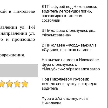
ДТП с фурой под Николаевом:
ской в Николаеве
водитель легковушки погиб,
пассажирка в тяжелом
состоянии
авлении ул. 1-й
В Николаеве столкнулись два
 направлении ул.
«Фольксвагена»
го и произошло
В Николаеве «Форд» въехал в
«Сузуки», выезжая на мост
повреждения.
На въезде на мост в Николаеве
фура столкнулась с
«Мицубиси»: образовался затор
Под Николаевом грузовик
«смял» легковушку: пострадал
водитель
Фура и ЗАЗ столкнулись в
Николаеве