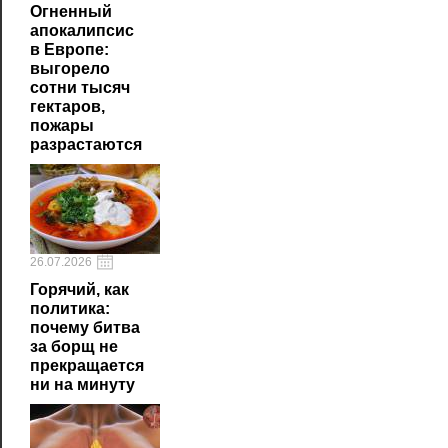
Огненный
апокалипсис
в Европе:
выгорело
сотни тысяч
гектаров,
пожары
разрастаются
26.07.2026
Горячий, как
политика:
почему битва
за борщ не
прекращается
ни на минуту