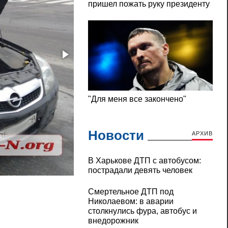
Новости
АРХИВ
В Харькове ДТП с автобусом:
В Николаеве столкнулись «Опель» и «Шк
пострадали девять человек
Смертельное ДТП под
Николаевом: в аварии
столкнулись фура, автобус и
внедорожник