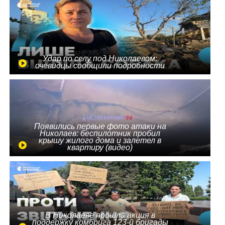
Удар по селу под Николаевом:
очевидцы сообщили подробности
Появились первые фото атаки на
Николаев: беспилотник пробил
крышу жилого дома и залетел в
квартиру (видео)
В Николаеве прошла акция в
поддержку комбрига 123-й бригады