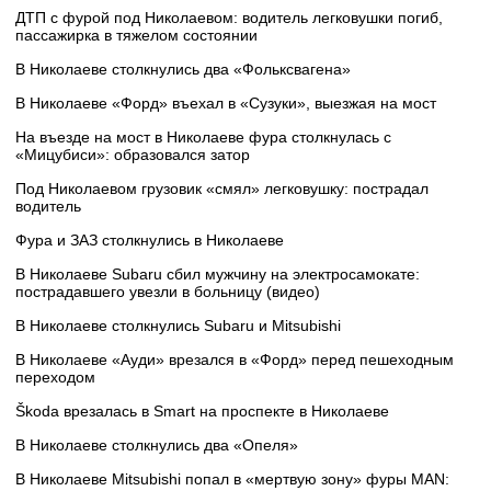
ДТП с фурой под Николаевом: водитель легковушки погиб,
пассажирка в тяжелом состоянии
В Николаеве столкнулись два «Фольксвагена»
В Николаеве «Форд» въехал в «Сузуки», выезжая на мост
На въезде на мост в Николаеве фура столкнулась с
«Мицубиси»: образовался затор
Под Николаевом грузовик «смял» легковушку: пострадал
водитель
Фура и ЗАЗ столкнулись в Николаеве
В Николаеве Subaru сбил мужчину на электросамокате:
пострадавшего увезли в больницу (видео)
В Николаеве столкнулись Subaru и Mitsubishi
В Николаеве «Ауди» врезался в «Форд» перед пешеходным
переходом
Škoda врезалась в Smart на проспекте в Николаеве
В Николаеве столкнулись два «Опеля»
В Николаеве Mitsubishi попал в «мертвую зону» фуры MAN: