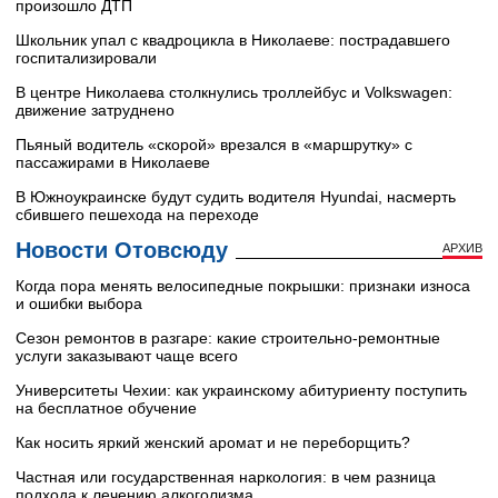
произошло ДТП
Школьник упал с квадроцикла в Николаеве: пострадавшего
госпитализировали
В центре Николаева столкнулись троллейбус и Volkswagen:
движение затруднено
Пьяный водитель «скорой» врезался в «маршрутку» с
пассажирами в Николаеве
В Южноукраинске будут судить водителя Hyundai, насмерть
сбившего пешехода на переходе
Новости Отовсюду
АРХИВ
Когда пора менять велосипедные покрышки: признаки износа
и ошибки выбора
Сезон ремонтов в разгаре: какие строительно-ремонтные
услуги заказывают чаще всего
Университеты Чехии: как украинскому абитуриенту поступить
на бесплатное обучение
Как носить яркий женский аромат и не переборщить?
Частная или государственная наркология: в чем разница
подхода к лечению алкоголизма