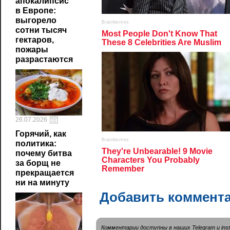
апокалипсис
в Европе:
выгорело
сотни тысяч
гектаров,
пожары
разрастаются
26.07.2026
Горячий, как
политика:
почему битва
за борщ не
прекращается
ни на минуту
Добавить коммент
Комментарии доступны в наших
Telegram
и
ins