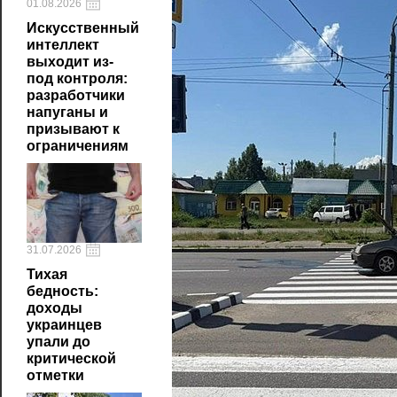
01.08.2026
Искусственный
интеллект
выходит из-
под контроля:
разработчики
напуганы и
призывают к
ограничениям
31.07.2026
Тихая
бедность:
доходы
украинцев
упали до
критической
отметки