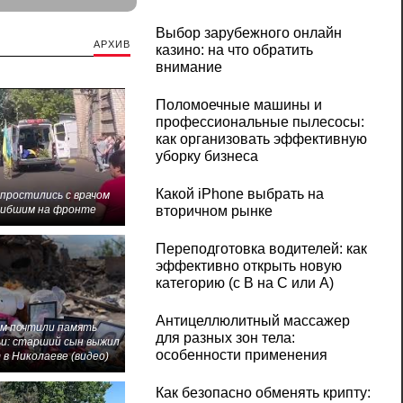
Выбор зарубежного онлайн
АРХИВ
казино: на что обратить
внимание
Поломоечные машины и
профессиональные пылесосы:
как организовать эффективную
уборку бизнеса
Какой iPhone выбрать на
 простились с врачом
гибшим на фронте
вторичном рынке
Переподготовка водителей: как
эффективно открыть новую
категорию (с B на C или А)
Антицеллюлитный массажер
м почтили память
для разных зон тела:
и: старший сын выжил
особенности применения
 в Николаеве (видео)
Как безопасно обменять крипту: