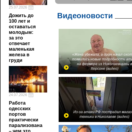
25.07.2026
Видеоновости
Дожить до
100 лет и
оставаться
молодым:
за это
отвечает
маленькая
железа в
«Жена убежала, а дрон начал охот
появились новые подробности ат
груди
на фермера из Николаевщины 
Херсоне (видео)
24.07.2026
Работа
одесских
Из-за атаки РФ пострадал магаз
портов
техники в Николаеве (видео)
практически
парализована
– чем это