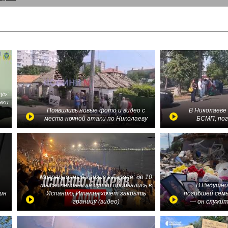
у»:
аки
в
Появились новые фото и видео с
В Николаеве
места ночной атаки по Николаеву
БСМП, по
Миграционный кризис в Европе: до 10
тысяч человек за сутки прорвались в
В Радушно
ин
Испанию, Италия хочет закрыть
погибшей семь
границу (видео)
— он служит