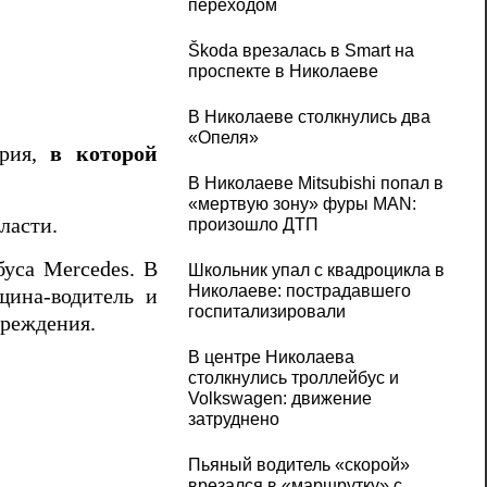
переходом
Škoda врезалась в Smart на
проспекте в Николаеве
В Николаеве столкнулись два
«Опеля»
ария,
в которой
В Николаеве Mitsubishi попал в
«мертвую зону» фуры MAN:
ласти.
произошло ДТП
уса Mercedes. В
Школьник упал с квадроцикла в
Николаеве: пострадавшего
щина-водитель и
госпитализировали
вреждения.
В центре Николаева
столкнулись троллейбус и
Volkswagen: движение
затруднено
Пьяный водитель «скорой»
врезался в «маршрутку» с