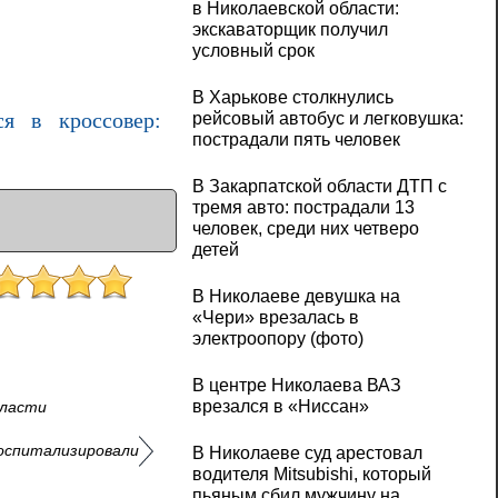
в Николаевской области:
экскаваторщик получил
условный срок
В Харькове столкнулись
рейсовый автобус и легковушка:
я в кроссовер:
пострадали пять человек
В Закарпатской области ДТП с
тремя авто: пострадали 13
человек, среди них четверо
детей
В Николаеве девушка на
«Чери» врезалась в
электроопору (фото)
В центре Николаева ВАЗ
врезался в «Ниссан»
бласти
оспитализировали
В Николаеве суд арестовал
водителя Mitsubishi, который
пьяным сбил мужчину на