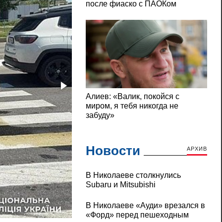
Новости
АРХИВ
В Николаеве столкнулись
Subaru и Mitsubishi
В Николаеве «Ауди» врезался в
ДТП в Харькове: пострадали шесть челов
«Форд» перед пешеходным