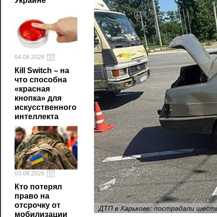
Украине
04.08.2026
Кill Switch – на
что способна
«красная
кнопка» для
искусственного
интеллекта
03.08.2026
Кто потерял
право на
отсрочку от
ДТП в Харькове: пострадали шесть
мобилизации