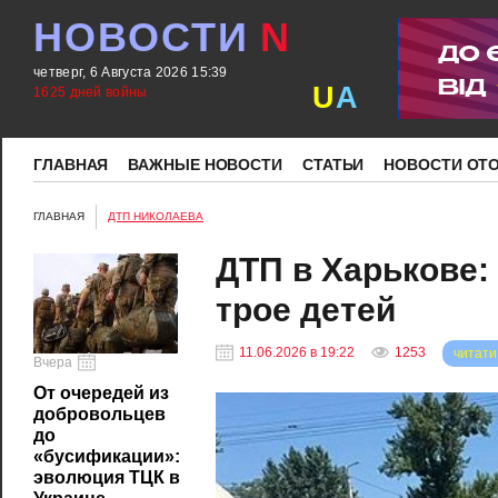
НОВОСТИ
N
четверг, 6 Августа 2026 15:39
U
A
1625 дней войны
ГЛАВНАЯ
ВАЖНЫЕ НОВОСТИ
СТАТЬИ
НОВОСТИ ОТ
ГЛАВНАЯ
ДТП НИКОЛАЕВА
ДТП в Харькове:
трое детей
11.06.2026 в 19:22
1253
читати
Вчера
От очередей из
добровольцев
до
«бусификации»:
эволюция ТЦК в