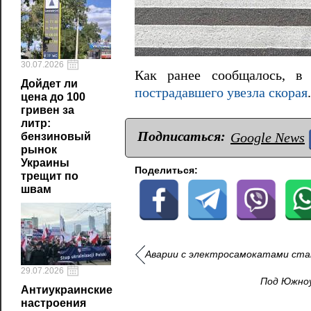
30.07.2026
Как ранее сообщалось, в 
Дойдет ли
пострадавшего увезла скорая
.
цена до 100
гривен за
литр:
Подписаться:
Google News
бензиновый
рынок
Украины
Поделиться:
трещит по
швам
Аварии с электросамокатами стан
29.07.2026
Под Южноу
Антиукраинские
настроения