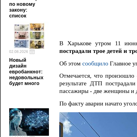
по новому
закону:
список
В Харькове утром 11 июня
пострадали трое детей и тр
02.08.2026
Новый
Об этом
сообщило
Главное у
дизайн
евробанкнот:
Отмечается, что произошло 
недовольных
результате ДТП пострадали
будет много
пассажиры - две женщины и д
По факту аварии начато угол