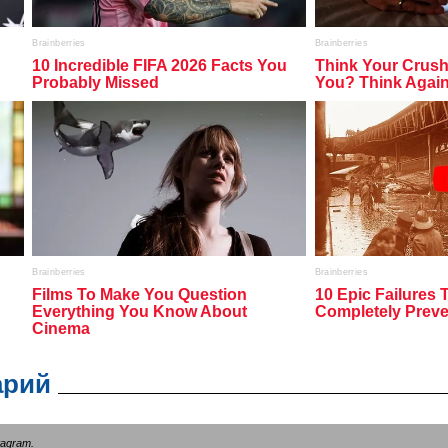
арий
tagram
.