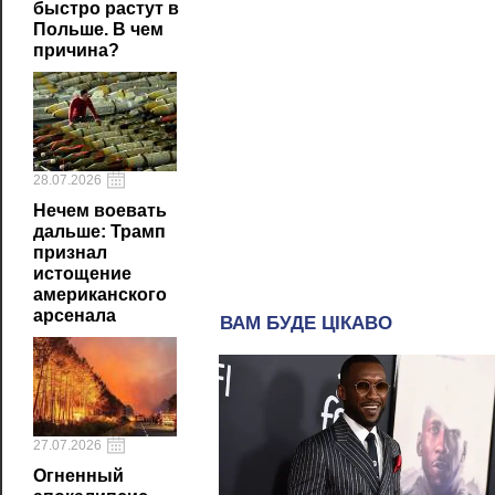
быстро растут в
Польше. В чем
причина?
28.07.2026
Нечем воевать
дальше: Трамп
признал
истощение
американского
арсенала
27.07.2026
Огненный