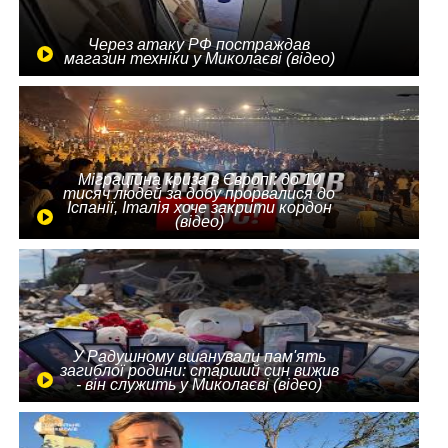
Через атаку РФ постраждав
магазин техніки у Миколаєві (відео)
Міграційна криза в Європі: до 10
тисяч людей за добу прорвалися до
Іспанії, Італія хоче закрити кордон
(відео)
У Радушному вшанували пам'ять
загиблої родини: старший син вижив
- він служить у Миколаєві (відео)