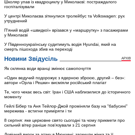
Школяр упав із квадроциклу у Миколаєві: постраждалого
госпіталізували
У центрі Миколаєва зіткнулися тролейбус та Volkswagen: рух
утруднений
П'яний водій «швидкої» врізався у «маршрутку» з пасажирами
у Миколаєві
У Південноукраїнську судитимуть водія Hyundai, який на
смерть пішохода збив на переході
Новини Звідусіль
АРХІВ
Як склянка води вранці змінює самопочуття
«Один ведучий подорожує з ядерною зброєю, другий – без»:
автори «Орла і Решки» висміяли російський плагіат
Те, чого чекає весь світ: Іран і США наблизилися до історичного
моменту
Гейлі Бібер та Аня Тейлор-Джой проміняли базу на "бабусині"
мережива - встигни приміряти і ти
8 серпня: яке церковне свято сьогодні та чому прикмети про
сильний вітер раніше пов’язували з 21 серпня
Довічний вирок за атаку в Мюнхені: загинули жінка та її