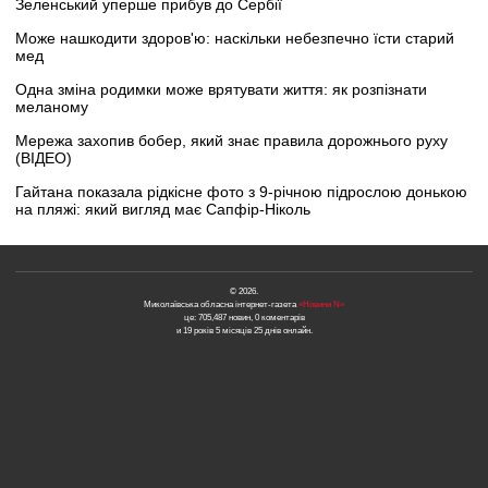
Зеленський уперше прибув до Сербії
Може нашкодити здоров'ю: наскільки небезпечно їсти старий
мед
Одна зміна родимки може врятувати життя: як розпізнати
меланому
Мережа захопив бобер, який знає правила дорожнього руху
(ВІДЕО)
Гайтана показала рідкісне фото з 9-річною підрослою донькою
на пляжі: який вигляд має Сапфір-Ніколь
© 2026.
Миколаївська обласна інтернет-газета
«Новини N»
це: 705,487 новин, 0 коментарів
и 19 років 5 місяців 25 днів онлайн.