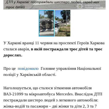
ДТП у Харкові: постраждали шестеро людей, серед них
троє дітей
У Харкові вранці 11 червня на проспекті Героїв Харкова
сталася аварія,
в якій постраждали троє дітей та троє
дорослих.
Про це
повідомило
Головне управління Національної
поліції у Харківській області.
Наголошується, що сталося зіткнення автомобіля
ВАЗ-21099 та мікроавтобуса Mercedes. Внаслідок ДТП
постраждали шестеро людей з легкового автомобіля:
жінка-водій та пасажири – дві жінки та діти 2, 3 та 7