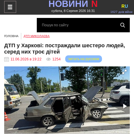
НОВИНИ
N
R
U
субота, 8 Серпня 2026 16:31
1627 днів війни
ГОЛОВНА
ДТП МИКОЛАЄВА
ДТП у Харкові: постраждали шестеро людей,
серед них троє дітей
читать на русском
11.06.2026 в 19:22
1254