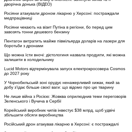
дворічна донька (ВІДЕО)
Росіяни атакували дроном лікарню у Херсоні: постраждали
медпрацівниці
Росіяни чекають на візит Путіна в регіони, бо перед цим
завозять тонни дешевого бензину
Пентагон витратить майже півмільярда доларів на лазери для
боротьби з дронами
Що можна їсти вночі: дієтологиня назвала продукти, які можна
залишити в холодильнику
Lucid Motors відтермінувала запуск електрокросовера Cosmos
до 2027 року
У Чорнобильській зоні орудує ненажерливий хижак, який за
добу з’їдає більше своєї ваги: що відомо про цю тварину
Не лише війна з Росією: Жовква оприлюднив теми переговорів
Зеленського і Вучича в Сербії
Корейський виробник чипів інвестує $38 млрд, щоб удвічі
збільшити обсяги виробництва
Російський дрон атакував лікарню в Херсоні: є постраждалі