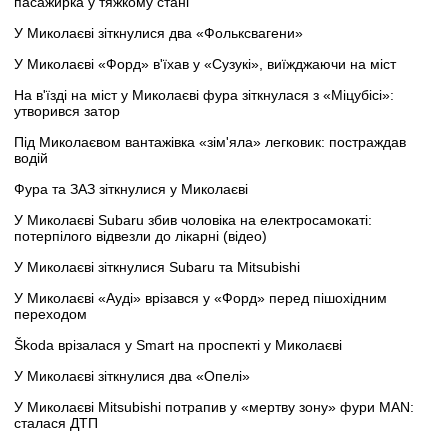
пасажирка у тяжкому стані
У Миколаєві зіткнулися два «Фольксвагени»
У Миколаєві «Форд» в'їхав у «Сузукі», виїжджаючи на міст
На в'їзді на міст у Миколаєві фура зіткнулася з «Міцубісі»:
утворився затор
Під Миколаєвом вантажівка «зім'яла» легковик: постраждав
водій
Фура та ЗАЗ зіткнулися у Миколаєві
У Миколаєві Subaru збив чоловіка на електросамокаті:
потерпілого відвезли до лікарні (відео)
У Миколаєві зіткнулися Subaru та Mitsubishi
У Миколаєві «Ауді» врізався у «Форд» перед пішохідним
переходом
Škoda врізалася у Smart на проспекті у Миколаєві
У Миколаєві зіткнулися два «Опелі»
У Миколаєві Mitsubishi потрапив у «мертву зону» фури MAN:
сталася ДТП