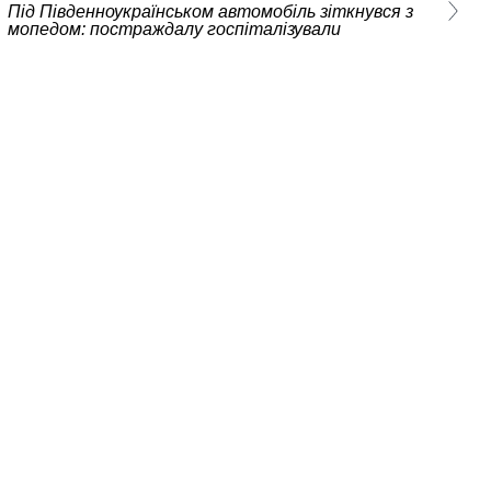
Під Південноукраїнськом автомобіль зіткнувся з
мопедом: постраждалу госпіталізували