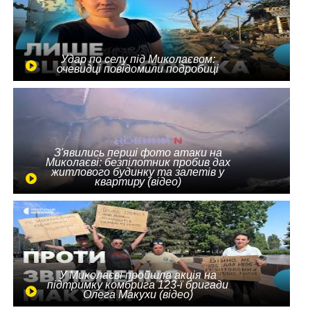
Удар по селу під Миколаєвом:
очевидці повідомили подробиці
З'явились перші фото атаки на
Миколаєві: безпілотник пробив дах
житлового будинку та залетів у
квартиру (відео)
У Миколаєві пройшла акція на
підтримку комбрига 123-ї бригади
Олега Макухи (відео)