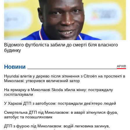
Новини
АРХІВ
Hyundai влетів у дерево після зіткнення з Citroën на проспекті в
Миколаєві: утворився величезний затор
На ярмарку в Миколаєві Skoda збила жінку: постраждалу
госпіталізували
У Харкові ДТП з автобусом: постраждали дев'ятеро людей
Смертельна ДТП під Миколаєвом: в аварії зіткнулися фура,
автобус та позашляховик
ДТП з фурою під Миколаєвом: водій легковика загинув,