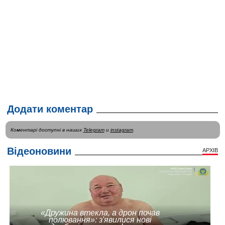
Додати коментар
Коментарі доступні в наших
Telegram
и
instagram
.
Відеоновини
АРХІВ
«Дружина втекла, а дрон почав
полювання»: з'явилися нові