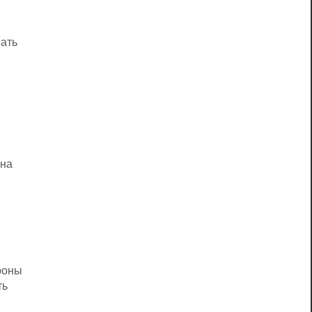
вать
 на
роны
ть