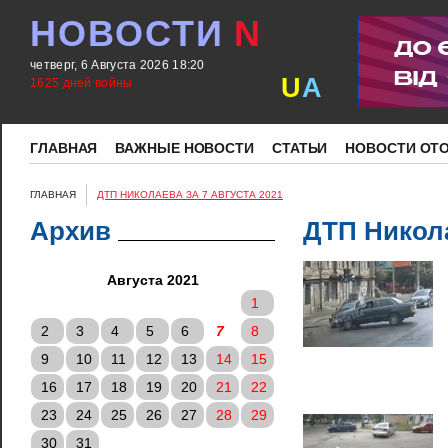
НОВОСТИ
N
четверг, 6 Августа 2026 18:20
U
A
1625 дней войны
ГЛАВНАЯ
ВАЖНЫЕ НОВОСТИ
СТАТЬИ
НОВОСТИ ОТ
ГЛАВНАЯ
ДТП НИКОЛАЕВА ЗА 7 АВГУСТА 2021
Архив
ДТП Никола
Августа 2021
1
2
3
4
5
6
7
8
9
10
11
12
13
14
15
16
17
18
19
20
21
22
23
24
25
26
27
28
29
30
31