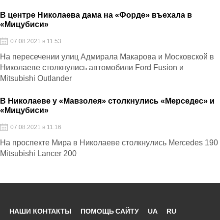
В центре Николаева дама на «Форде» въехала в
«Мицубиси»
07.08.2021 в 11:53
На пересечении улиц Адмирала Макарова и Московской в
Николаеве столкнулись автомобили Ford Fusion и
Mitsubishi Outlander
В Николаеве у «Мавзолея» столкнулись «Мерседес» и
«Мицубиси»
07.08.2021 в 11:16
На проспекте Мира в Николаеве столкнулись Mercedes 190
Mitsubishi Lancer 200
НАШИ КОНТАКТЫ
ПОМОЩЬ САЙТУ
UA
RU