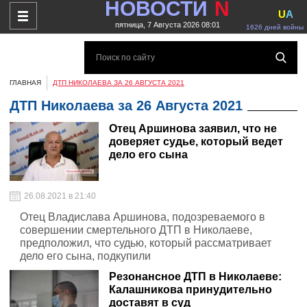
НОВОСТИ
N
U
A
пятница, 7 Августа 2026 08:01
1626 дней войны
ГЛАВНАЯ
ДТП НИКОЛАЕВА ЗА 26 АВГУСТА 2021
ДТП Николаева за 26 Августа 2021
Отец Аршинова заявил, что не
доверяет судье, который ведет
дело его сына
26.08.2021 в 21:40
Отец Владислава Аршинова, подозреваемого в
совершении смертельного ДТП в Николаеве,
предположил, что судью, который рассматривает
дело его сына, подкупили
Резонансное ДТП в Николаеве:
Калашникова принудительно
доставят в суд