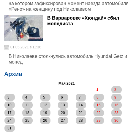
на котором зафиксирован момент наезда автомобиля
«Рено» на женщину под Николаевом
В Варваровке «Хюндай» сбил
мопедиста
01.05.2021 в 11:36
В Николаеве столкнулись автомобиль Hyundai Getz и
мопед
Архив
Мая 2021
1
2
3
4
5
6
7
8
9
10
11
12
13
14
15
16
17
18
19
20
21
22
23
24
25
26
27
28
29
30
31