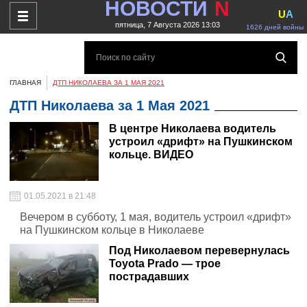
НОВОСТИ
N
U
A
пятница, 7 Августа 2026 13:03
1626 дней войны
ГЛАВНАЯ
ДТП НИКОЛАЕВА ЗА 1 МАЯ 2021
ДТП Николаева за 1 Мая 2021
В центре Николаева водитель
устроил «дрифт» на Пушкинском
кольце. ВИДЕО
01.05.2021 в 21:48
Вечером в субботу, 1 мая, водитель устроил «дрифт»
на Пушкинском кольце в Николаеве
Под Николаевом перевернулась
Toyota Prado — трое
пострадавших