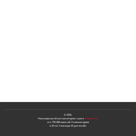
© 2026.
Николаевская областная интернет-газета
«Новости N»
это: 705,388 новостей, 0 комментариев
и 19 лет 5 месяцев 24 дня онлайн.