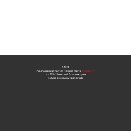
© 2026.
Николаевская областная интернет-газета
«Новости N»
это: 705,413 новостей, 0 комментариев
и 19 лет 5 месяцев 24 дня онлайн.