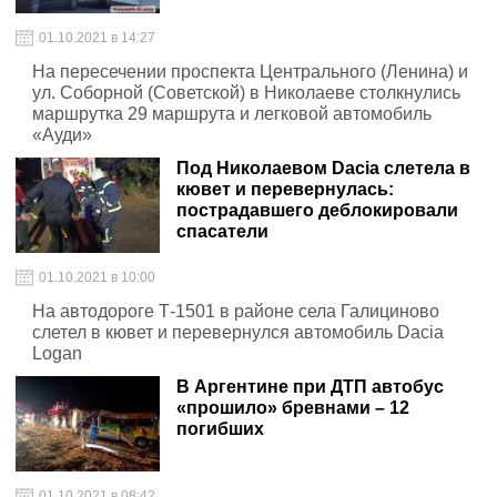
01.10.2021 в 14:27
На пересечении проспекта Центрального (Ленина) и
ул. Соборной (Советской) в Николаеве столкнулись
маршрутка 29 маршрута и легковой автомобиль
«Ауди»
Под Николаевом Dacia слетела в
кювет и перевернулась:
пострадавшего деблокировали
спасатели
01.10.2021 в 10:00
На автодороге Т-1501 в районе села Галициново
слетел в кювет и перевернулся автомобиль Dacia
Logan
В Аргентине при ДТП автобус
«прошило» бревнами – 12
погибших
01.10.2021 в 08:42