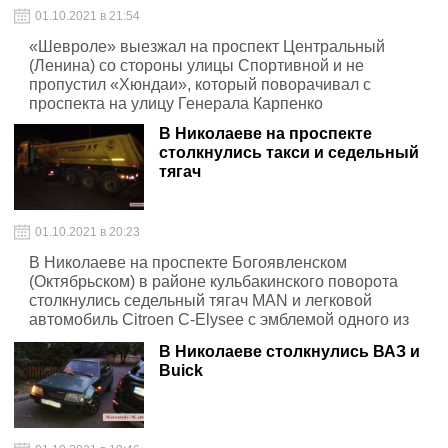
01.10.2021 в 21:54
«Шевроле» выезжал на проспект Центральный
(Ленина) со стороны улицы Спортивной и не
пропустил «Хюндаи», который поворачивал с
проспекта на улицу Генерала Карпенко
В Николаеве на проспекте
столкнулись такси и седельный
тягач
01.10.2021 в 20:23
В Николаеве на проспекте Богоявленском
(Октябрьском) в районе кульбакинского поворота
столкнулись седельный тягач MAN и легковой
автомобиль Citroen C-Elysee с эмблемой одного из
предприятий, оказывающих услуги такси
В Николаеве столкнулись ВАЗ и
Buick