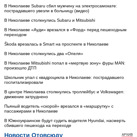
В Николаеве Subaru сбил мужчину на электросамокате:
пострадавшего увезли в больницу (видео)
В Николаеве столкнулись Subaru и Mitsubishi
В Николаеве «Ауди» врезался в «Форд» перед пешеходным
переходом
Škoda врезалась в Smart на проспекте в Николаеве
В Николаеве столкнулись два «Опеля»
В Николаеве Mitsubishi попал в «мертвую зону» фуры MAN:
произошло ДТП
Школьник упал с квадроцикла в Николаеве: пострадавшего
госпитализировали
В центре Николаева столкнулись троллейбус и Volkswagen:
движение затруднено
Пьяный водитель «скорой» врезался в «маршрутку» с
пассажирами в Николаеве
В Южноукраинске будут судить водителя Hyundai, насмерть
сбившего пешехода на переходе
Новости Отовсюду
АРХИВ