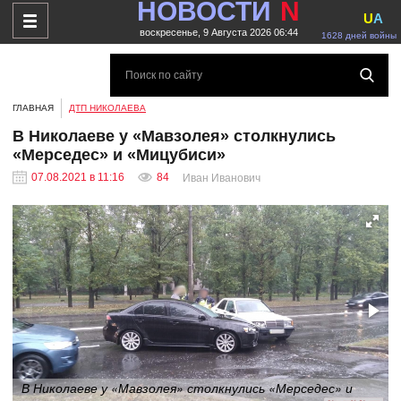
НОВОСТИ
N
U
A
воскресенье, 9 Августа 2026 06:44
1628 дней войны
ГЛАВНАЯ
ДТП НИКОЛАЕВА
В Николаеве у «Мавзолея» столкнулись
«Мерседес» и «Мицубиси»
07.08.2021 в 11:16
84
Иван Иванович
В Николаеве у «Мавзолея» столкнулись «Мерседес» и