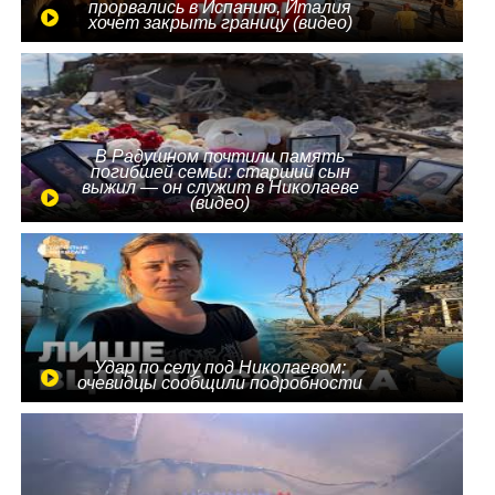
прорвались в Испанию, Италия
хочет закрыть границу (видео)
В Радушном почтили память
погибшей семьи: старший сын
выжил — он служит в Николаеве
(видео)
Удар по селу под Николаевом:
очевидцы сообщили подробности