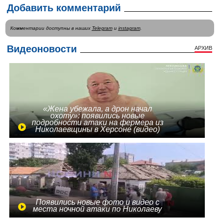
Добавить комментарий
Комментарии доступны в наших
Telegram
и
instagram
.
Видеоновости
АРХИВ
«Жена убежала, а дрон начал
охоту»: появились новые
подробности атаки на фермера из
Николаевщины в Херсоне (видео)
Появились новые фото и видео с
места ночной атаки по Николаеву