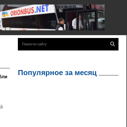
Популярное за месяц
бли
ый