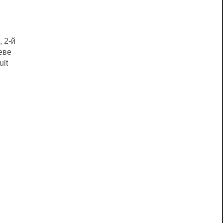
, 2-й
еве
ult