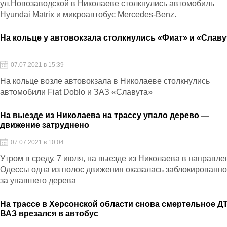
ул.Новозаводской в Николаеве столкнулись автомобиль
Hyundai Matrix и микроавтобус Mercedes-Benz.
На кольце у автовокзала столкнулись «Фиат» и «Славу
07.07.2021 в 15:39
На кольце возле автовокзала в Николаеве столкнулись
автомобили Fiat Doblo и ЗАЗ «Славута»
На выезде из Николаева на трассу упало дерево —
движение затруднено
07.07.2021 в 10:04
Утром в среду, 7 июля, на выезде из Николаева в направле
Одессы одна из полос движения оказалась заблокированно
за упавшего дерева
На трассе в Херсонской области снова смертельное Д
ВАЗ врезался в автобус