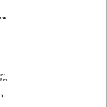
та»
нии
й из-
ТП: