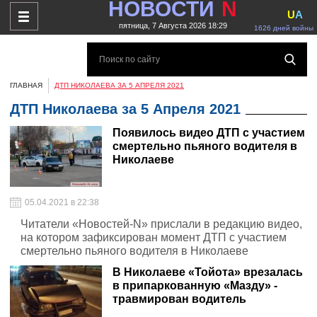
НОВОСТИ
N
U
A
пятница, 7 Августа 2026 18:29
1626 дней войны
ГЛАВНАЯ
ДТП НИКОЛАЕВА ЗА 5 АПРЕЛЯ 2021
ДТП Николаева за 5 Апреля 2021
Появилось видео ДТП с участием
смертельно пьяного водителя в
Николаеве
05.04.2021 в 22:38
Читатели «Новостей-N» прислали в редакцию видео,
на котором зафиксирован момент ДТП с участием
смертельно пьяного водителя в Николаеве
В Николаеве «Тойота» врезалась
в припаркованную «Мазду» -
травмирован водитель