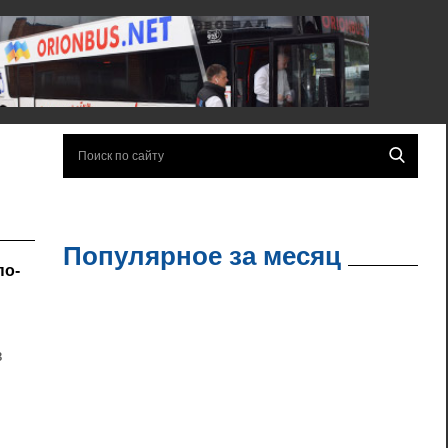
Популярное за месяц
по-
в
в