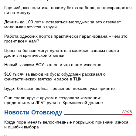
Горячий, как политика: почему битва за борщ не прекращается
ни на минуту
Дожить до 100 лет и оставаться молодым: за это отвечает
маленькая железа в груди
Работа одесских портов практически парализована – чем это
грозит всем нам?
Цены на бензин могут «улететь в космос»: запасы нефти
достигли критической отметки
Новый главком ВСУ: кто он и что о нем известно
$10 тысяч за выход из буса: обудсмен рассказал о
фантастических взятках и хаосе в ТЦК
Будет большая война – решение, похоже, уже принято
Они спали друг с другом и создавали компании:
представители ЛГБТ рулят в Кремниевой долине
Новости Отовсюду
АРХІВ
Когда пора менять велосипедные покрышки: признаки износа
и ошибки выбора