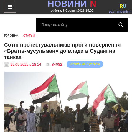
НОВИНИ
N
R
U
субота, 8 Серпня 2026 15:02
1627 днів війни
ГОЛОВНА
СТАТЬИ
Сотні протестувальників проти повернення
«Братів-мусульман» до влади в Судані на
танках
читать на русском
19.05.2025 в 18:14
84082