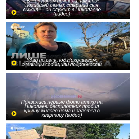
В Радушном почтили память
погибшей семьи: старший сын
выжил — он служит в Николаеве
(видео)
Удар по селу под Николаевом:
очевидцы сообщили подробности
Появились первые фото атаки на
Николаев: беспилотник пробил
крышу жилого дома и залетел в
квартиру (видео)