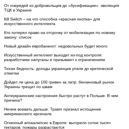
От очередей из добровольцев до «бусификации»: эволюция
ТЦК в Украине
Кill Switch – на что способна «красная кнопка» для
искусственного интеллекта
Кто потерял право на отсрочку от мобилизации по новому
закону: список
Новый дизайн евробанкнот: недовольных будет много
Искусственный интеллект выходит из-под контроля:
разработчики напуганы и призывают к ограничениям
Тихая бедность: доходы украинцев упали до критической
отметки
Дойдет ли цена до 100 гривен за литр: бензиновый рынок
Украины трещит по швам
Антиукраинские настроения быстро растут в Польше. В чем
причина?
Нечем воевать дальше: Трамп признал истощение
американского арсенала
Огненный апокалипсис в Европе: выгорело сотни тысяч
гектаров, пожары разрастаются