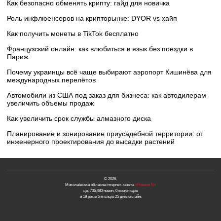
Как безопасно обменять крипту: гайд для новичка
Роль инфлюенсеров на крипторынке: DYOR vs хайп
Как получить монеты в TikTok бесплатно
Французский онлайн: как влюбиться в язык без поездки в
Париж
Почему украинцы всё чаще выбирают аэропорт Кишинёва для
международных перелётов
Автомобили из США под заказ для бизнеса: как автодилерам
увеличить объемы продаж
Как увеличить срок службы алмазного диска
Планирование и зонирование приусадебной территории: от
инженерного проектирования до высадки растений
© 2026.
Миколаївська обласна інтернет-газета
«Новини N»
це: 705,480 новин, 0 коментарів
и 19 років 5 місяців 25 днів онлайн.