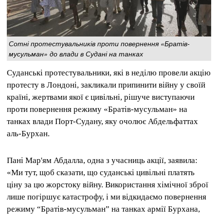
Сотні протестувальників проти повернення «Братів-
мусульман» до влади в Судані на танках
Суданські протестувальники, які в неділю провели акцію
протесту в Лондоні, закликали припинити війну у своїй
країні, жертвами якої є цивільні, рішуче виступаючи
проти повернення режиму «Братів-мусульман» на
танках влади Порт-Судану, яку очолює Абдельфаттах
аль-Бурхан.
Пані Мар'ям Абдалла, одна з учасниць акції, заявила:
«Ми тут, щоб сказати, що суданські цивільні платять
ціну за цю жорстоку війну. Використання хімічної зброї
лише погіршує катастрофу, і ми відкидаємо повернення
режиму “Братів-мусульман” на танках армії Бурхана,