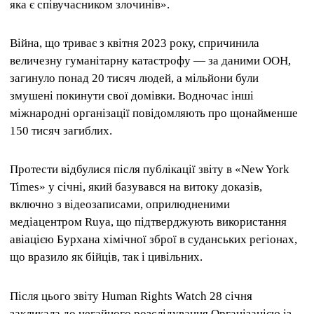
яка є співучасником злочинів».
Війна, що триває з квітня 2023 року, спричинила
величезну гуманітарну катастрофу — за даними ООН,
загинуло понад 20 тисяч людей, а мільйони були
змушені покинути свої домівки. Водночас інші
міжнародні організації повідомляють про щонайменше
150 тисяч загиблих.
Протести відбулися після публікації звіту в «New York
Times» у січні, який базувався на витоку доказів,
включно з відеозаписами, оприлюдненими
медіацентром Ruya, що підтверджують використання
авіацією Бурхана хімічної зброї в суданських регіонах,
що вразило як бійців, так і цивільних.
Після цього звіту Human Rights Watch 28 січня
закликала до негайного розслідування Організацією із