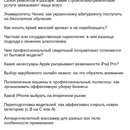
Сезон ремонтов в разгаре: какие строительно-ремонтные
услуги заказывают чаще всего
Университеты Чехии: как украинскому абитуриенту поступить
на бесплатное обучение
Как носить яркий женский аромат и не переборщить?
Частная или государственная наркология: в чем разница
подхода к лечению алкоголизма
Чем профессиональный сварочный полуавтомат отличается
от бытовой модели?
Какие аксессуары Apple раскрывают возможности iPad Pro?
Выбор зарубежного онлайн казино: на что обратить внимание
Поломоечные машины и профессиональные пылесосы: как
организовать эффективную уборку бизнеса
Какой iPhone выбрать на вторичном рынке
Переподготовка водителей: как эффективно открыть новую
категорию (с B на C или А)
Антицеллюлитный массажер для разных зон тела:
особенности применения