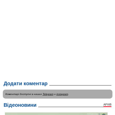
Додати коментар
Коментарі доступні в наших
Telegram
и
instagram
.
Відеоновини
АРХІВ