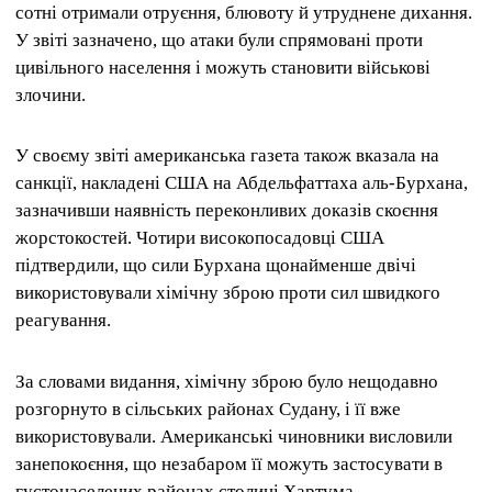
сотні отримали отруєння, блювоту й утруднене дихання.
У звіті зазначено, що атаки були спрямовані проти
цивільного населення і можуть становити військові
злочини.
У своєму звіті американська газета також вказала на
санкції, накладені США на Абдельфаттаха аль-Бурхана,
зазначивши наявність переконливих доказів скоєння
жорстокостей. Чотири високопосадовці США
підтвердили, що сили Бурхана щонайменше двічі
використовували хімічну зброю проти сил швидкого
реагування.
За словами видання, хімічну зброю було нещодавно
розгорнуто в сільських районах Судану, і її вже
використовували. Американські чиновники висловили
занепокоєння, що незабаром її можуть застосувати в
густонаселених районах столиці Хартума.