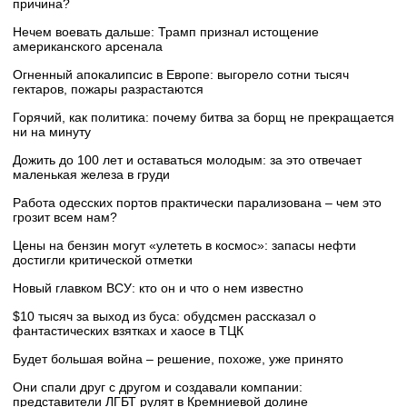
причина?
Нечем воевать дальше: Трамп признал истощение
американского арсенала
Огненный апокалипсис в Европе: выгорело сотни тысяч
гектаров, пожары разрастаются
Горячий, как политика: почему битва за борщ не прекращается
ни на минуту
Дожить до 100 лет и оставаться молодым: за это отвечает
маленькая железа в груди
Работа одесских портов практически парализована – чем это
грозит всем нам?
Цены на бензин могут «улететь в космос»: запасы нефти
достигли критической отметки
Новый главком ВСУ: кто он и что о нем известно
$10 тысяч за выход из буса: обудсмен рассказал о
фантастических взятках и хаосе в ТЦК
Будет большая война – решение, похоже, уже принято
Они спали друг с другом и создавали компании:
представители ЛГБТ рулят в Кремниевой долине