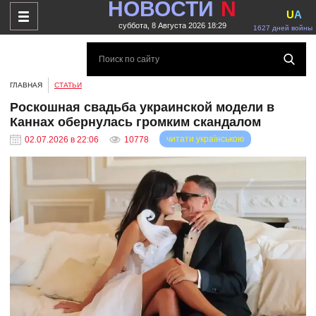
НОВОСТИ
N
U
A
суббота, 8 Августа 2026 18:29
1627 дней войны
ГЛАВНАЯ
СТАТЬИ
Роскошная свадьба украинской модели в
Каннах обернулась громким скандалом
читати українською
02.07.2026 в 22:06
10778