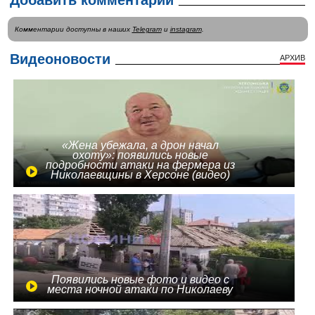
Добавить комментарий
Комментарии доступны в наших
Telegram
и
instagram
.
Видеоновости
АРХИВ
«Жена убежала, а дрон начал
охоту»: появились новые
подробности атаки на фермера из
Николаевщины в Херсоне (видео)
Появились новые фото и видео с
места ночной атаки по Николаеву