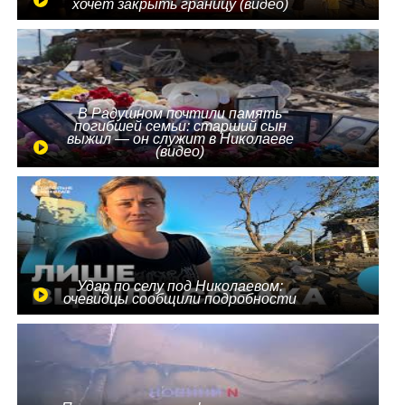
хочет закрыть границу (видео)
В Радушном почтили память
погибшей семьи: старший сын
выжил — он служит в Николаеве
(видео)
Удар по селу под Николаевом:
очевидцы сообщили подробности