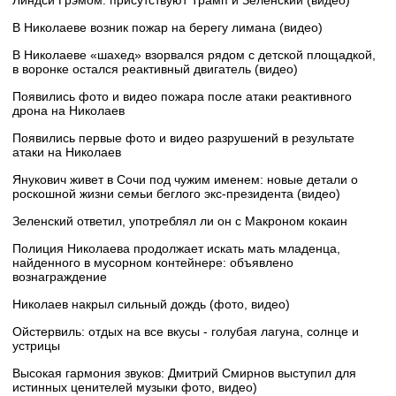
Линдси Грэмом: присутствуют Трамп и Зеленский (видео)
В Николаеве возник пожар на берегу лимана (видео)
В Николаеве «шахед» взорвался рядом с детской площадкой,
в воронке остался реактивный двигатель (видео)
Появились фото и видео пожара после атаки реактивного
дрона на Николаев
Появились первые фото и видео разрушений в результате
атаки на Николаев
Янукович живет в Сочи под чужим именем: новые детали о
роскошной жизни семьи беглого экс-президента (видео)
Зеленский ответил, употреблял ли он с Макроном кокаин
Полиция Николаева продолжает искать мать младенца,
найденного в мусорном контейнере: объявлено
вознаграждение
Николаев накрыл сильный дождь (фото, видео)
Ойстервиль: отдых на все вкусы - голубая лагуна, солнце и
устрицы
Высокая гармония звуков: Дмитрий Смирнов выступил для
истинных ценителей музыки фото, видео)