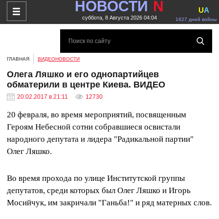
НОВОСТИ
N
U
A
суббота, 8 Августа 2026 04:04
1627 дней войны
ГЛАВНАЯ
ВИДЕОНОВОСТИ
Олега Ляшко и его однопартийцев
обматерили в центре Киева. ВИДЕО
20.02.2017 в 21:11
12730
20 февраля, во время мероприятий, посвященным
Героям Небесной сотни собравшиеся освистали
народного депутата и лидера "Радикальной партии"
Олег Ляшко.
Во время прохода по улице Институтской группы
депутатов, среди которых был Олег Ляшко и Игорь
Мосийчук, им закричали "Ганьба!" и ряд матерных слов.