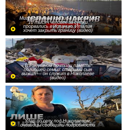
Миграционный кризис в Европе: до
10 тысяч человек за сутки
прорвались в Испанию, Италия
хочет закрыть границу (видео)
В Радушном почтили память
погибшей семьи: старший сын
выжил — он служит в Николаеве
(видео)
Удар по селу под Николаевом:
очевидцы сообщили подробности