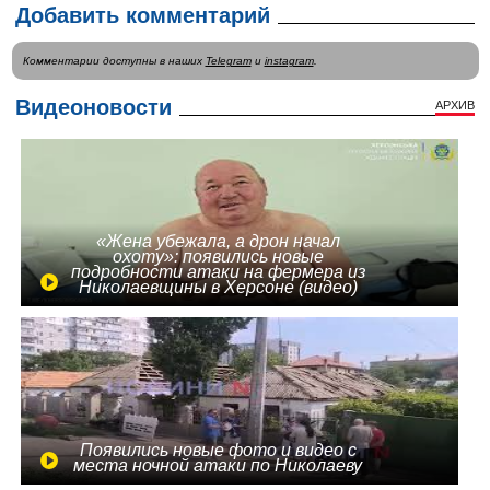
Добавить комментарий
Комментарии доступны в наших
Telegram
и
instagram
.
Видеоновости
АРХИВ
«Жена убежала, а дрон начал
охоту»: появились новые
подробности атаки на фермера из
Николаевщины в Херсоне (видео)
Появились новые фото и видео с
места ночной атаки по Николаеву