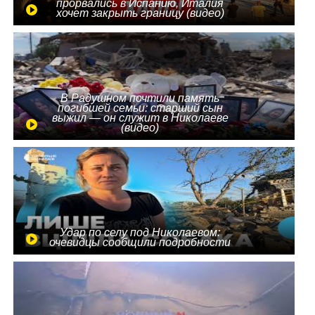
прорвались в Испанию, Италия
хочет закрыть границу (видео)
В Радушном почтили память
погибшей семьи: старший сын
выжил — он служит в Николаеве
(видео)
Удар по селу под Николаевом:
очевидцы сообщили подробности