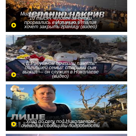
Миграционный кризис в Европе: до
10 тысяч человек за сутки
прорвались в Испанию, Италия
хочет закрыть границу (видео)
В Радушном почтили память
погибшей семьи: старший сын
выжил — он служит в Николаеве
(видео)
Удар по селу под Николаевом:
очевидцы сообщили подробности