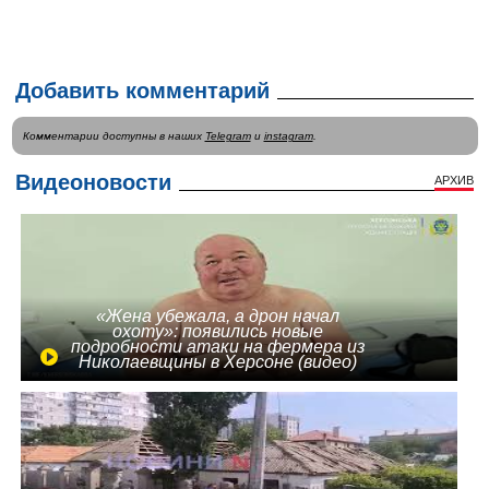
Добавить комментарий
Комментарии доступны в наших
Telegram
и
instagram
.
Видеоновости
АРХИВ
«Жена убежала, а дрон начал
охоту»: появились новые
подробности атаки на фермера из
Николаевщины в Херсоне (видео)