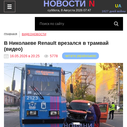
НОВОСТИ
N
U
A
суббота, 8 Августа 2026 07:47
1627 дней войны
ГЛАВНАЯ
ВИДЕОНОВОСТИ
В Николаеве Renault врезался в трамвай
(видео)
читати українською
16.05.2026 в 20:25
5778