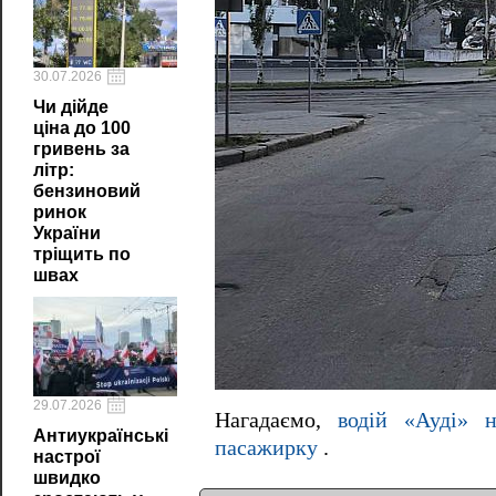
30.07.2026
Чи дійде
ціна до 100
гривень за
літр:
бензиновий
ринок
України
тріщить по
швах
29.07.2026
Нагадаємо,
водій «Ауді» 
Антиукраїнські
пасажирку
.
настрої
швидко