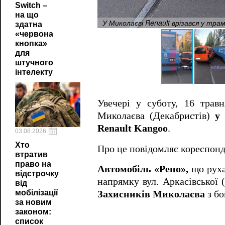
Switch –
на що
У Миколаєві Renault врізався у трам
здатна
«червона
кнопка»
для
штучного
інтелекту
Увечері у суботу, 16 травн
Миколаєва (Декабристів)
у
Renault Kangoo
.
03.08.2026
Хто
Про це повідомляє кореспонд
втратив
право на
Автомобіль «Рено»,
що рухав
відстрочку
напрямку вул. Аркасівської
від
мобілізації
Захисників Миколаєва
з бо
за новим
законом:
список