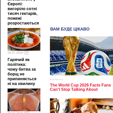
Європі:
вигоріло сотні
тисяч гектарів,
пожежі
розростаються
26.07.2026
Гарячий як
політика:
чому битва за
борщ не
припиняється
ні на хвилину