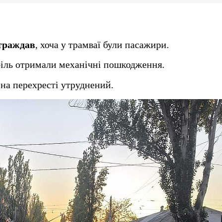
страждав
, хоча у трамваї були пасажири.
біль отримали механічні пошкодження.
 на перехресті утруднений.