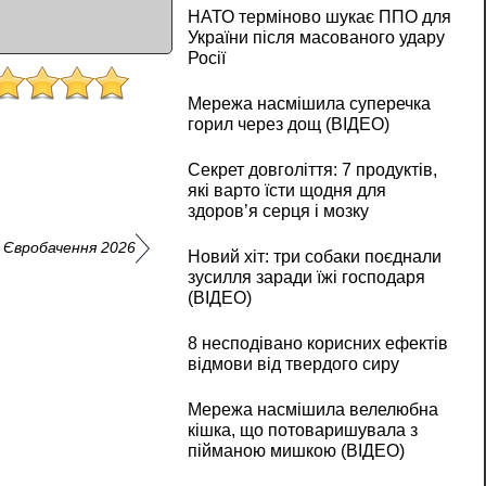
НАТО терміново шукає ППО для
України після масованого удару
Росії
Мережа насмішила суперечка
горил через дощ (ВІДЕО)
Секрет довголіття: 7 продуктів,
які варто їсти щодня для
здоров’я серця і мозку
 Євробачення 2026
Новий хіт: три собаки поєднали
зусилля заради їжі господаря
(ВІДЕО)
8 несподівано корисних ефектів
відмови від твердого сиру
Мережа насмішила велелюбна
кішка, що потоваришувала з
пійманою мишкою (ВІДЕО)