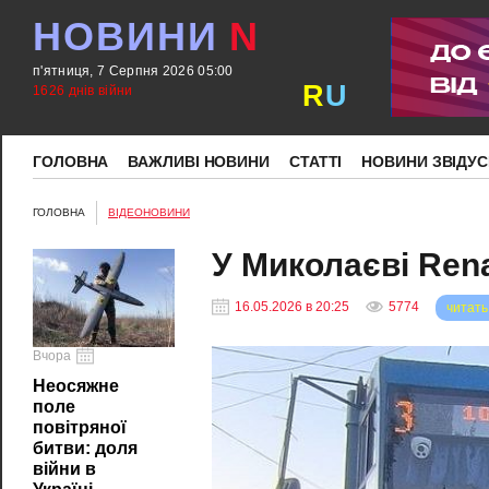
НОВИНИ
N
п'ятниця, 7 Серпня 2026 05:00
R
U
1626 днів війни
ГОЛОВНА
ВАЖЛИВІ НОВИНИ
СТАТТІ
НОВИНИ ЗВІДУС
ГОЛОВНА
ВІДЕОНОВИНИ
У Миколаєві Rena
16.05.2026 в 20:25
5774
читать
Вчора
Неосяжне
поле
повітряної
битви: доля
війни в