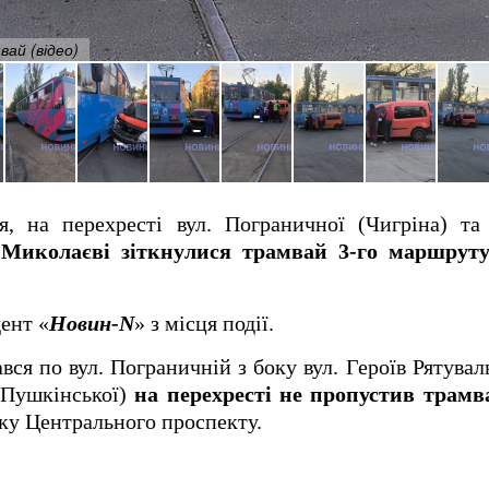
вай (відео)
я, на перехресті вул. Пограничної (Чигріна) та
 Миколаєві зіткнулися трамвай 3-го маршруту
ент «
Новин-N
» з місця події.
ся по вул. Пограничній з боку вул. Героїв Рятувал
 (Пушкінської)
на перехресті не пропустив трамва
ку Центрального проспекту.