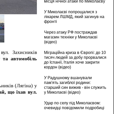
місця нічної атаки по Миколаєву
У Миколаєві Renault врізався у трамвай (ві
У Миколаєві попрощалися з
лікарем ЛШМД, який загинув на
фронті
Через атаку РФ постраждав
магазин техніки у Миколаєві
(відео)
 вул. Захисників
Міграційна криза в Європі: до 10
тисяч людей за добу прорвалися
 та автомобіль
до Іспанії, Італія хоче закрити
кордон (відео)
У Радушному вшанували
пам'ять загиблої родини:
ьників (Лягіна) у
старший син вижив - він служить
й, що їхав вул.
у Миколаєві (відео)
Удар по селу під Миколаєвом:
очевидці повідомили подробиці