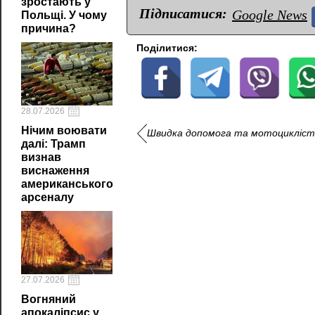
зростають у
Підписатися:
Google News
Польщі. У чому
причина?
Поділитися:
28.07.2026
Нічим воювати
Швидка допомога та мотоцикліст 
далі: Трамп
визнав
виснаження
американського
арсеналу
27.07.2026
Вогняний
апокаліпсис у