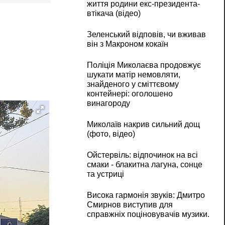
життя родини екс-президента-
втікача (відео)
Зеленський відповів, чи вживав
він з Макроном кокаїн
Поліція Миколаєва продовжує
шукати матір немовляти,
знайденого у сміттєвому
контейнері: оголошено
винагороду
Миколаїв накрив сильний дощ
(фото, відео)
Ойстервіль: відпочинок на всі
смаки - блакитна лагуна, сонце
та устриці
Висока гармонія звуків: Дмитро
Смирнов виступив для
справжніх поціновувачів музики.