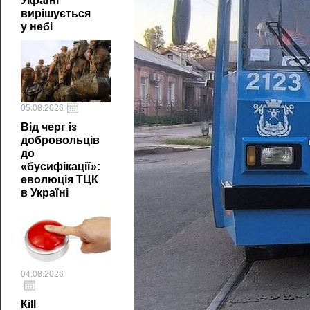
Україні
вирішується
у небі
05.08.2026
Від черг із
добровольців
до
«бусифікації»:
еволюція ТЦК
в Україні
04.08.2026
Кill