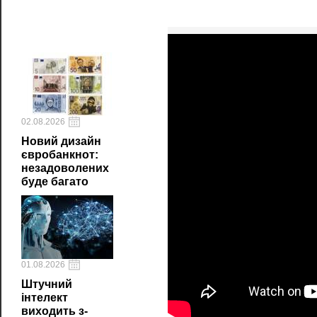
02.08.2026
Новий дизайн
євробанкнот:
незадоволених
буде багато
01.08.2026
Штучний
інтелект
виходить з-