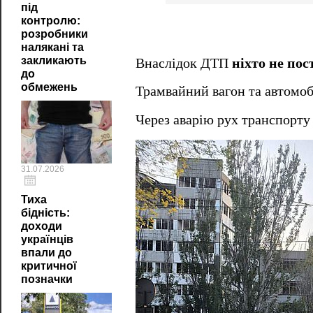
під
контролю:
розробники
налякані та
закликають
Внаслідок ДТП
ніхто не по
до
обмежень
Трамвайний вагон та автомо
Через аварію рух транспорту
31.07.2026
Тиха
бідність:
доходи
українців
впали до
критичної
позначки