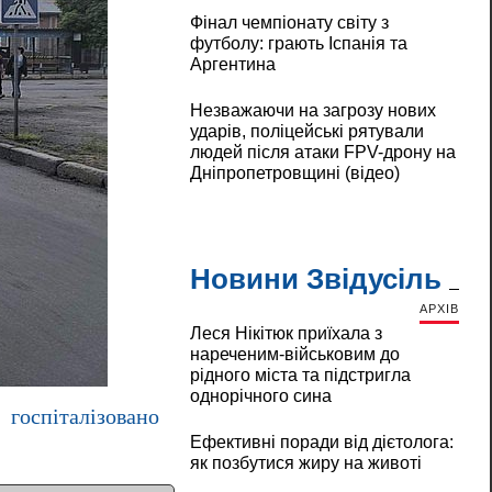
Фінал чемпіонату світу з
футболу: грають Іспанія та
Аргентина
Незважаючи на загрозу нових
ударів, поліцейські рятували
людей після атаки FPV-дрону на
Дніпропетровщині (відео)
Новини Звідусіль
АРХІВ
Леся Нікітюк приїхала з
нареченим-військовим до
рідного міста та підстригла
однорічного сина
госпіталізовано
Ефективні поради від дієтолога:
як позбутися жиру на животі