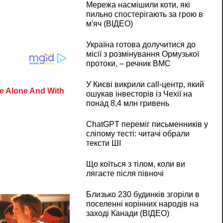
Мережа насмішили коти, які
пильно спостерігають за грою в
м'яч (ВІДЕО)
Україна готова долучитися до
місії з розмінування Ормузької
протоки, – речник ВМС
У Києві викрили call-центр, який
ошукав інвесторів із Чехії на
понад 8,4 млн гривень
ChatGPT переміг письменників у
сліпому тесті: читачі обрали
тексти ШІ
Що коїться з тілом, коли ви
лягаєте після півночі
Близько 230 будинків згоріли в
поселенні корінних народів на
заході Канади (ВІДЕО)