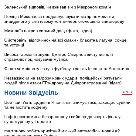
Зеленський відповів, чи вживав він з Макроном кокаїн
Поліція Миколаєва продовжує шукати матір немовляти,
знайденого у сміттєвому контейнері: оголошено винагороду
Миколаїв накрив сильний дощ (фото, відео)
Ойстервіль: відпочинок на всі смаки - блакитна лагуна, сонце
та устриці
Висока гармонія звуків: Дмитро Смирнов виступив для
справжніх поціновувачів музики.
Фінал чемпіонату світу з футболу: грають Іспанія та Аргентина
Незважаючи на загрозу нових ударів, поліцейські рятували
людей після атаки FPV-дрону на Дніпропетровщині (відео)
Новини Звідусіль
АРХІВ
Цей чай п'ють щодня в Японії: він знижує тиск, захищає судини
та не містить кофеїну
Гофф розгромила безпрапорну і вийшла до чвертьфіналу
супертурніру у Торонто
mart знову робить крихітний міський автомобіль: новий #2
стане наступником Fortwo