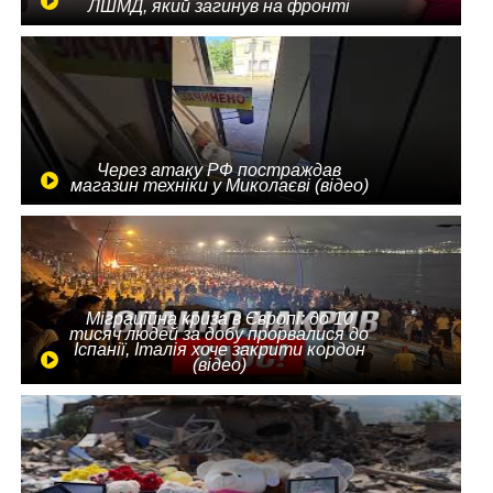
ЛШМД, який загинув на фронті
Через атаку РФ постраждав
магазин техніки у Миколаєві (відео)
Міграційна криза в Європі: до 10
тисяч людей за добу прорвалися до
Іспанії, Італія хоче закрити кордон
(відео)