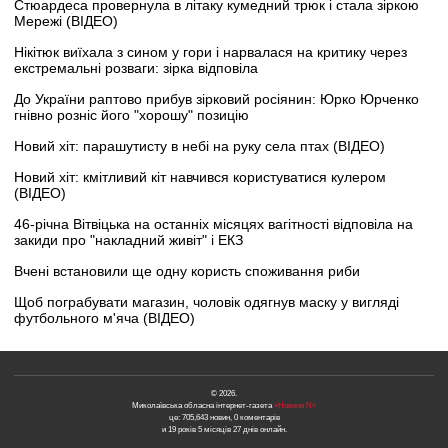
Стюардеса провернула в літаку кумедний трюк і стала зіркою
Мережі (ВІДЕО)
Нікітюк виїхала з сином у гори і нарвалася на критику через
екстремальні розваги: зірка відповіла
До України раптово прибув зірковий росіянин: Юрко Юрченко
гнівно розніс його "хорошу" позицію
Новий хіт: парашутисту в небі на руку села птах (ВІДЕО)
Новий хіт: кмітливий кіт навчився користуватися кулером
(ВІДЕО)
46-річна Вітвіцька на останніх місяцях вагітності відповіла на
закиди про "накладний живіт" і ЕКЗ
Вчені встановили ще одну користь споживання риби
Щоб пограбувати магазин, чоловік одягнув маску у вигляді
футбольного м'яча (ВІДЕО)
© 2026.
Миколаївська обласна інтернет-газета
«Новини N»
це: 705,643 новин, 0 коментарів
и 19 років 5 місяців 27 днів онлайн.