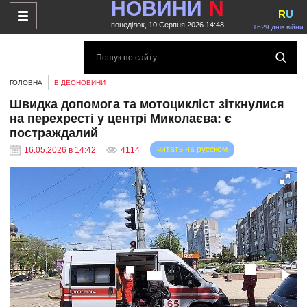
НОВИНИ
N
R
U
понеділок, 10 Серпня 2026 14:48
1629 днів війни
ГОЛОВНА
ВІДЕОНОВИНИ
Швидка допомога та мотоцикліст зіткнулися
на перехресті у центрі Миколаєва: є
постраждалий
читать на русском
16.05.2026 в 14:42
4114