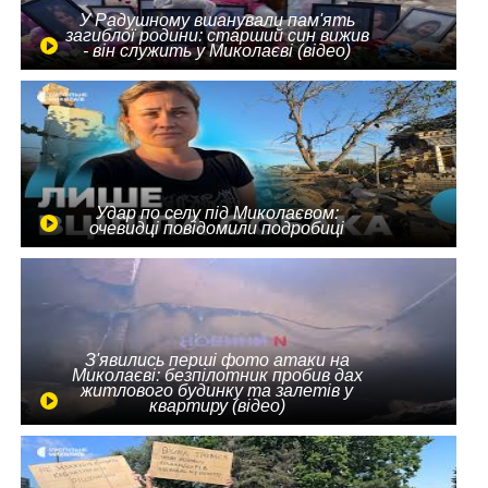
У Радушному вшанували пам'ять
загиблої родини: старший син вижив
- він служить у Миколаєві (відео)
Удар по селу під Миколаєвом:
очевидці повідомили подробиці
З'явились перші фото атаки на
Миколаєві: безпілотник пробив дах
житлового будинку та залетів у
квартиру (відео)