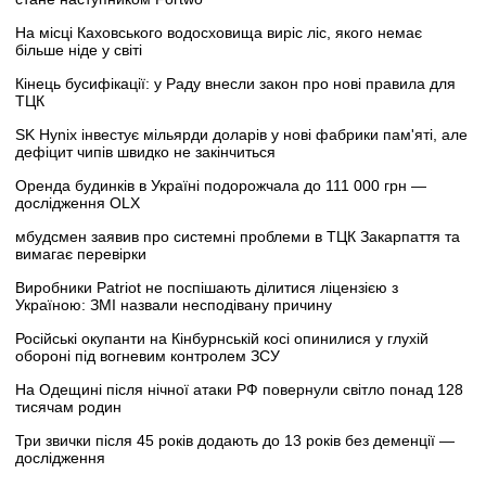
На місці Каховського водосховища виріс ліс, якого немає
більше ніде у світі
Кінець бусифікації: у Раду внесли закон про нові правила для
ТЦК
SK Hynix інвестує мільярди доларів у нові фабрики пам'яті, але
дефіцит чипів швидко не закінчиться
Оренда будинків в Україні подорожчала до 111 000 грн —
дослідження OLX
мбудсмен заявив про системні проблеми в ТЦК Закарпаття та
вимагає перевірки
Виробники Patriot не поспішають ділитися ліцензією з
Україною: ЗМІ назвали несподівану причину
Російські окупанти на Кінбурнській косі опинилися у глухій
обороні під вогневим контролем ЗСУ
На Одещині після нічної атаки РФ повернули світло понад 128
тисячам родин
Три звички після 45 років додають до 13 років без деменції —
дослідження