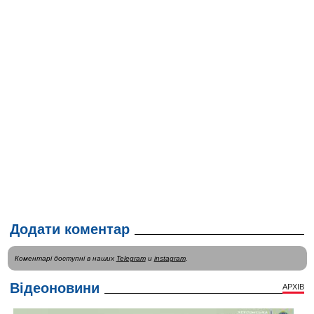
Додати коментар
Коментарі доступні в наших
Telegram
и
instagram
.
Відеоновини
АРХІВ