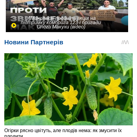
У Миколаєві пройшла акція на
підтримку комбрига 123-ї бригади
Олега Макухи (відео)